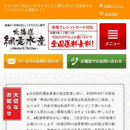
タラバガニ/毛ガニ/ズワイガニなど蟹を中心に北海道オホ
会員ログイン
ーツクのグルメ通販サイト
会員登録
●当社契約運送業者の規定変更に伴い、2023年6月1日発送
分以降「商品の転送にかかる運賃は転送先様のご負担」と
なります（代金引換は転送不可）何とぞご了承いただき、
今後とも変わらぬご愛顧を賜りますようお願い申し上げま
す。●配達希望日がない場合、ご注文日から5～10日前後で
お届けいたします（到着日時の必着希望のお約束は受け賜
れません）● 新規でのご注文の方及び初回・高額購入等の