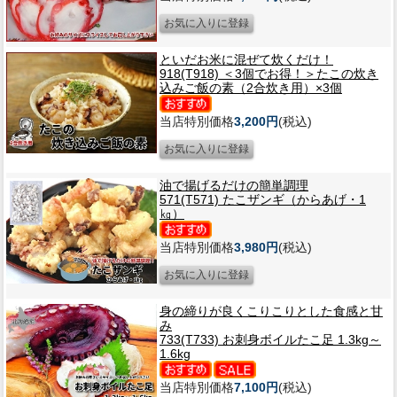
といだお米に混ぜて炊くだけ！
918(T918) ＜3個でお得！＞たこの炊き
込みご飯の素（2合炊き用）×3個
当店特別価格
3,200円
(税込)
油で揚げるだけの簡単調理
571(T571) たこザンギ（からあげ・1
㎏）
当店特別価格
3,980円
(税込)
身の締りが良くこりこりとした食感と甘
み
733(T733) お刺身ボイルたこ足 1.3kg～
1.6kg
当店特別価格
7,100円
(税込)