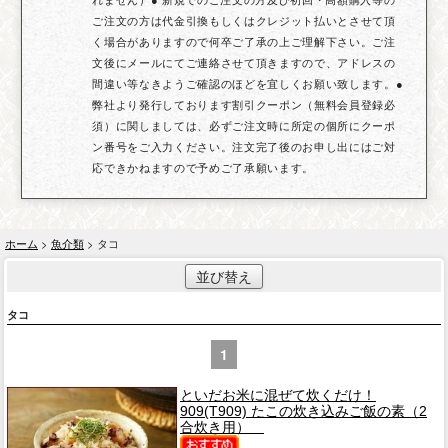
ご注文の方は代金引換もしくはクレジット払いとさせて頂
く場合がありますので何卒ご了承の上ご理解下さい。ご注
文後にメールにてご連絡させて頂きますので、アドレスの
間違い等なきようご確認のほどを宜しくお願い致します。●
弊社より発行しております割引クーポン（無料会員登録必
須）に関しましては、必ずご注文時に所定の個所にクーポ
ン番号をご入力ください。注文完了後のお申し出にはご対
応できかねますので予めご了承願います。
ホーム
>
魚介類
> タコ
並び替え
タコ
1
といだお米に混ぜて炊くだけ！
909(T909) たこの炊き込みご飯の素（2
合炊き用）