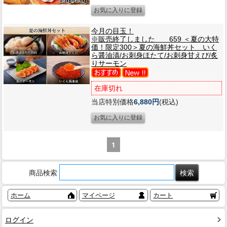
今月の目玉！
※販売終了しました 659 ＜夏の大特
価！限定300＞夏の海鮮丼セット いく
ら醤油漬/お刺身ほたて/お刺身甘えび/炙
りサーモン
在庫切れ
当店特別価格
6,880円
(税込)
1
商品検索
ホーム
マイページ
カート
ログイン