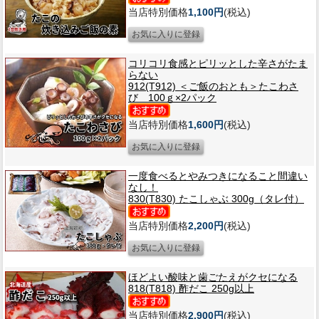
当店特別価格
1,100円
(税込)
コリコリ食感とピリッとした辛さがたま
らない
912(T912) ＜ご飯のおとも＞たこわさ
び 100ｇ×2パック
当店特別価格
1,600円
(税込)
一度食べるとやみつきになること間違い
なし！
830(T830) たこしゃぶ 300g（タレ付）
当店特別価格
2,200円
(税込)
ほどよい酸味と歯ごたえがクセになる
818(T818) 酢だこ 250g以上
当店特別価格
2,900円
(税込)