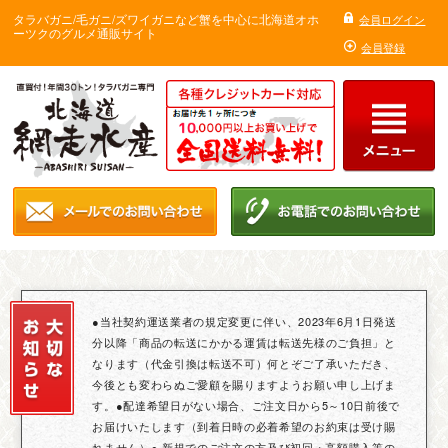
タラバガニ/毛ガニ/ズワイガニなど蟹を中心に北海道オホ
会員ログイン
ーツクのグルメ通販サイト
会員登録
●当社契約運送業者の規定変更に伴い、2023年6月1日発送
分以降「商品の転送にかかる運賃は転送先様のご負担」と
なります（代金引換は転送不可）何とぞご了承いただき、
今後とも変わらぬご愛顧を賜りますようお願い申し上げま
す。●配達希望日がない場合、ご注文日から5～10日前後で
お届けいたします（到着日時の必着希望のお約束は受け賜
れません）● 新規でのご注文の方及び初回・高額購入等の