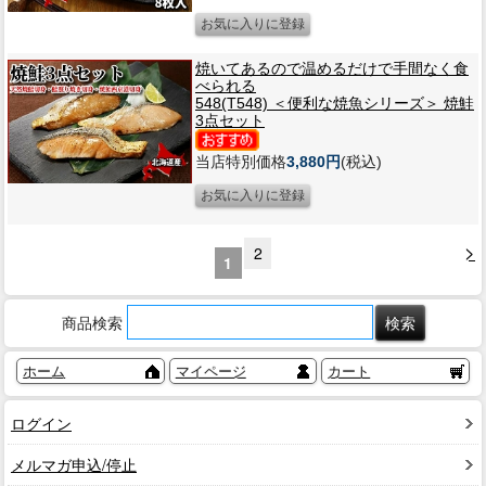
焼いてあるので温めるだけで手間なく食
べられる
548(T548) ＜便利な焼魚シリーズ＞ 焼鮭
3点セット
当店特別価格
3,880円
(税込)
>
2
1
商品検索
ホーム
マイページ
カート
ログイン
メルマガ申込/停止