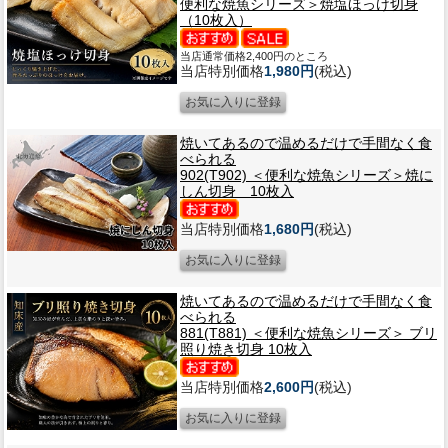
便利な焼魚シリーズ＞焼塩ほっけ切身
（10枚入）
当店通常価格2,400円のところ
当店特別価格
1,980円
(税込)
焼いてあるので温めるだけで手間なく食
べられる
902(T902) ＜便利な焼魚シリーズ＞焼に
しん切身 10枚入
当店特別価格
1,680円
(税込)
焼いてあるので温めるだけで手間なく食
べられる
881(T881) ＜便利な焼魚シリーズ＞ ブリ
照り焼き切身 10枚入
当店特別価格
2,600円
(税込)