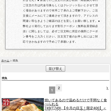
ご注文の方は代金引換もしくはクレジット払いとさせて頂
く場合がありますので何卒ご了承の上ご理解下さい。ご注
文後にメールにてご連絡させて頂きますので、アドレスの
間違い等なきようご確認のほどを宜しくお願い致します。●
弊社より発行しております割引クーポン（無料会員登録必
須）に関しましては、必ずご注文時に所定の個所にクーポ
ン番号をご入力ください。注文完了後のお申し出にはご対
応できかねますので予めご了承願います。
ホーム
> 焼魚
並び替え
焼魚
>
2
1
焼いてあるので温めるだけで手間なく食
べられる
749(T749) 【今月の目玉！限定400】＜