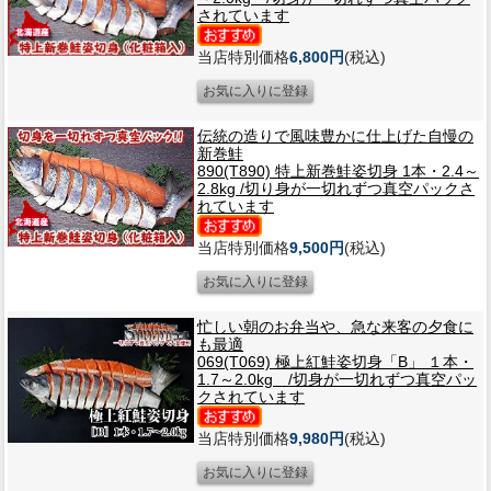
されています
当店特別価格
6,800円
(税込)
伝統の造りで風味豊かに仕上げた自慢の
新巻鮭
890(T890) 特上新巻鮭姿切身 1本・2.4～
2.8kg /切り身が一切れずつ真空パックさ
れています
当店特別価格
9,500円
(税込)
忙しい朝のお弁当や、急な来客の夕食に
も最適
069(T069) 極上紅鮭姿切身「B」 １本・
1.7～2.0kg /切身が一切れずつ真空パッ
クされています
当店特別価格
9,980円
(税込)