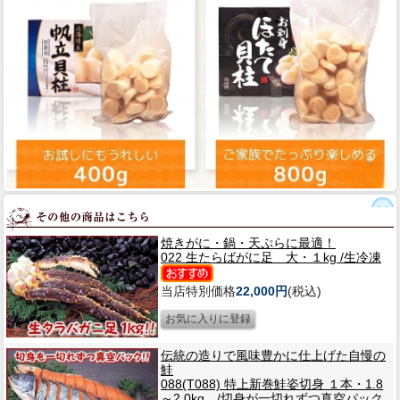
焼きがに・鍋・天ぷらに最適！
022 生たらばがに足 大・１kg /生冷凍
当店特別価格
22,000円
(税込)
伝統の造りで風味豊かに仕上げた自慢の
鮭
088(T088) 特上新巻鮭姿切身 １本・1.8
～2.0kg /切身が一切れずつ真空パック