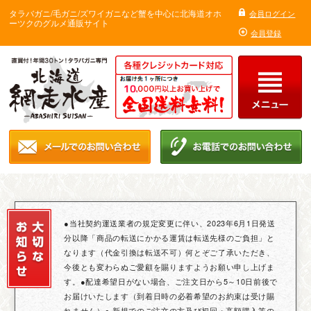
タラバガニ/毛ガニ/ズワイガニなど蟹を中心に北海道オホ
会員ログイン
ーツクのグルメ通販サイト
会員登録
●当社契約運送業者の規定変更に伴い、2023年6月1日発送
分以降「商品の転送にかかる運賃は転送先様のご負担」と
なります（代金引換は転送不可）何とぞご了承いただき、
今後とも変わらぬご愛顧を賜りますようお願い申し上げま
す。●配達希望日がない場合、ご注文日から5～10日前後で
お届けいたします（到着日時の必着希望のお約束は受け賜
れません）● 新規でのご注文の方及び初回・高額購入等の