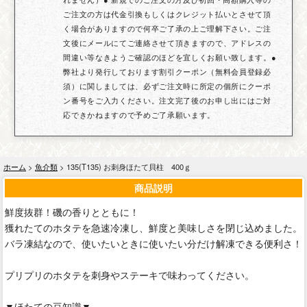
ご注文の方は代金引換もしくはクレジット払いとさせて頂
く場合がありますので何卒ご了承の上ご理解下さい。ご注
文後にメールにてご連絡させて頂きますので、アドレスの
間違い等なきようご確認のほどを宜しくお願い致します。●
弊社より発行しております割引クーポン（無料会員登録必
須）に関しましては、必ずご注文時に所定の個所にクーポ
ン番号をご入力ください。注文完了後のお申し出にはご対
応できかねますので予めご了承願います。
ホーム
>
魚介類
> 135(T135) お刺身ほたて貝柱 400ｇ
商品説明
鮮度抜群！磯の香りとともに！
獲れたてのホタテを急速冷凍し、鮮度と美味しさを閉じ込めました。
バラ凍結なので、使いたいときに使いたい分だけ解凍できる便利さ！
プリプリのホタテを刺身やステーキで味わってください。
▼ほたての豆知識▼