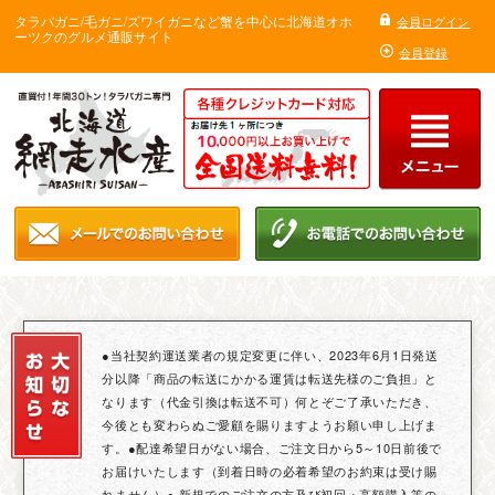
タラバガニ/毛ガニ/ズワイガニなど蟹を中心に北海道オホ
会員ログイン
ーツクのグルメ通販サイト
会員登録
●当社契約運送業者の規定変更に伴い、2023年6月1日発送
分以降「商品の転送にかかる運賃は転送先様のご負担」と
なります（代金引換は転送不可）何とぞご了承いただき、
今後とも変わらぬご愛顧を賜りますようお願い申し上げま
す。●配達希望日がない場合、ご注文日から5～10日前後で
お届けいたします（到着日時の必着希望のお約束は受け賜
れません）● 新規でのご注文の方及び初回・高額購入等の