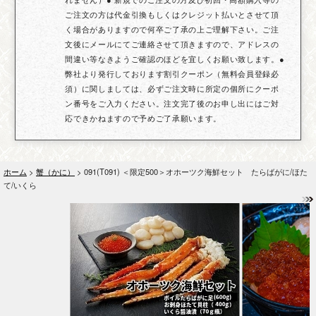
ご注文の方は代金引換もしくはクレジット払いとさせて頂
く場合がありますので何卒ご了承の上ご理解下さい。ご注
文後にメールにてご連絡させて頂きますので、アドレスの
間違い等なきようご確認のほどを宜しくお願い致します。●
弊社より発行しております割引クーポン（無料会員登録必
須）に関しましては、必ずご注文時に所定の個所にクーポ
ン番号をご入力ください。注文完了後のお申し出にはご対
応できかねますので予めご了承願います。
ホーム
>
蟹（かに）
> 091(T091) ＜限定500＞オホーツク海鮮セット たらばがに/ほた
て/いくら