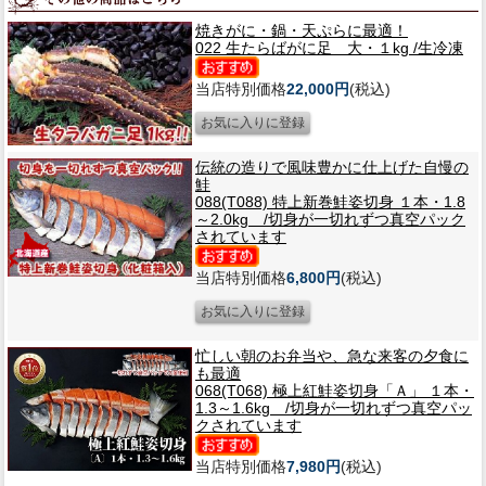
焼きがに・鍋・天ぷらに最適！
022 生たらばがに足 大・１kg /生冷凍
当店特別価格
22,000円
(税込)
伝統の造りで風味豊かに仕上げた自慢の
鮭
088(T088) 特上新巻鮭姿切身 １本・1.8
～2.0kg /切身が一切れずつ真空パック
されています
当店特別価格
6,800円
(税込)
忙しい朝のお弁当や、急な来客の夕食に
も最適
068(T068) 極上紅鮭姿切身「Ａ」 １本・
1.3～1.6kg /切身が一切れずつ真空パッ
クされています
当店特別価格
7,980円
(税込)