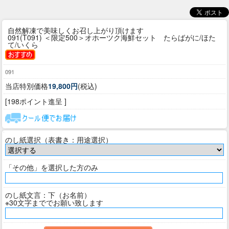
自然解凍で美味しくお召し上がり頂けます
091(T091) ＜限定500＞オホーツク海鮮セット たらばがに/ほた
て/いくら
091
当店特別価格
19,800円
(税込)
[198ポイント進呈 ]
のし紙選択（表書き：用途選択）
「その他」を選択した方のみ
のし紙文言：下（お名前）
※30文字まででお願い致します