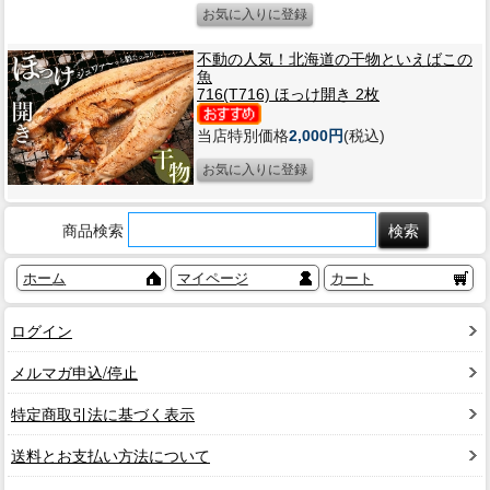
不動の人気！北海道の干物といえばこの
魚
716(T716) ほっけ開き 2枚
当店特別価格
2,000円
(税込)
商品検索
ホーム
マイページ
カート
ログイン
メルマガ申込/停止
特定商取引法に基づく表示
送料とお支払い方法について