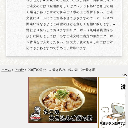
ご注文の方は代金引換もしくはクレジット払いとさせて頂
く場合がありますので何卒ご了承の上ご理解下さい。ご注
文後にメールにてご連絡させて頂きますので、アドレスの
間違い等なきようご確認のほどを宜しくお願い致します。●
弊社より発行しております割引クーポン（無料会員登録必
須）に関しましては、必ずご注文時に所定の個所にクーポ
ン番号をご入力ください。注文完了後のお申し出にはご対
応できかねますので予めご了承願います。
ホーム
>
その他
> 909(T909) たこの炊き込みご飯の素（2合炊き用）