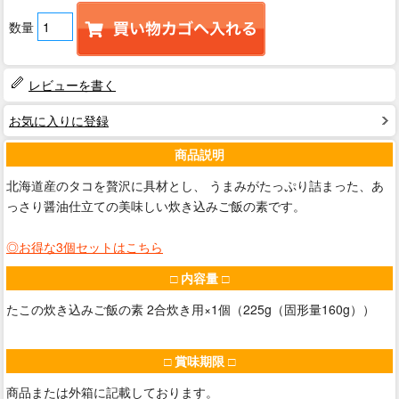
数量
レビューを書く
お気に入りに登録
商品説明
北海道産のタコを贅沢に具材とし、 うまみがたっぷり詰まった、あ
っさり醤油仕立ての美味しい炊き込みご飯の素です。
◎お得な3個セットは
こちら
□ 内容量 □
たこの炊き込みご飯の素 2合炊き用×1個（225g（固形量160g））
□ 賞味期限 □
商品または外箱に記載しております。