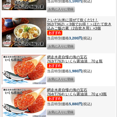
当店特別価格
1,100円
(税込)
といだお米に混ぜて炊くだけ！
962(T962) ＜3個でお得！＞ほたて炊き
込みご飯の素（2合炊き用）×3個
当店特別価格
3,200円
(税込)
網走水産自慢の海の宝石
763(T763) いくら醤油漬 70ｇ瓶
当店特別価格
1,980円
(税込)
網走水産自慢の海の宝石
764(T764) いくら醤油漬 70ｇ×3瓶
当店特別価格
5,880円
(税込)