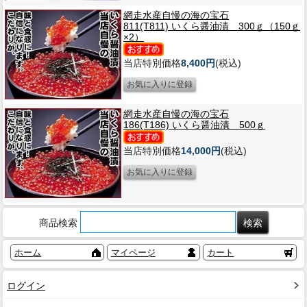
網走水産自慢の海の宝石
811(T811) いくら醤油漬 300ｇ（150ｇ
×2）
当店特別価格
8,400円
(税込)
網走水産自慢の海の宝石
186(T186) いくら醤油漬 500ｇ
当店特別価格
14,000円
(税込)
商品検索
ホーム
マイページ
カート
ログイン