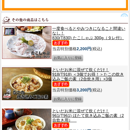
一度食べるとやみつきになること間違い
なし！
830(T830) たこしゃぶ 300g（タレ付）
当店特別価格
2,200円
(税込)
といだお米に混ぜて炊くだけ！
918(T918) ＜3個でお得！＞たこの炊き
込みご飯の素（2合炊き用）×3個
当店特別価格
3,200円
(税込)
といだお米に混ぜて炊くだけ！
961(T961) ほたて炊き込みご飯の素（2
合炊き用）