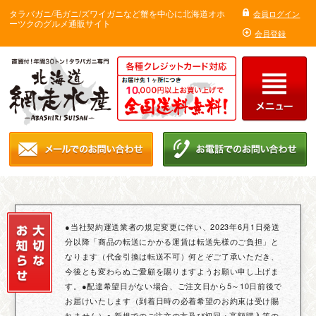
タラバガニ/毛ガニ/ズワイガニなど蟹を中心に北海道オホ
会員ログイン
ーツクのグルメ通販サイト
会員登録
●当社契約運送業者の規定変更に伴い、2023年6月1日発送
分以降「商品の転送にかかる運賃は転送先様のご負担」と
なります（代金引換は転送不可）何とぞご了承いただき、
今後とも変わらぬご愛顧を賜りますようお願い申し上げま
す。●配達希望日がない場合、ご注文日から5～10日前後で
お届けいたします（到着日時の必着希望のお約束は受け賜
れません）● 新規でのご注文の方及び初回・高額購入等の