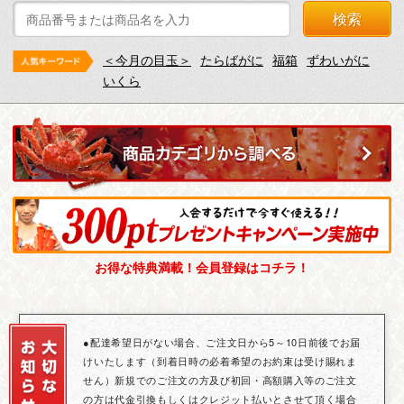
検索
＜今月の目玉＞
たらばがに
福箱
ずわいがに
いくら
お得な特典満載！会員登録はコチラ！
●配達希望日がない場合、ご注文日から5～10日前後でお届
けいたします（到着日時の必着希望のお約束は受け賜れま
せん）新規でのご注文の方及び初回・高額購入等のご注文
の方は代金引換もしくはクレジット払いとさせて頂く場合