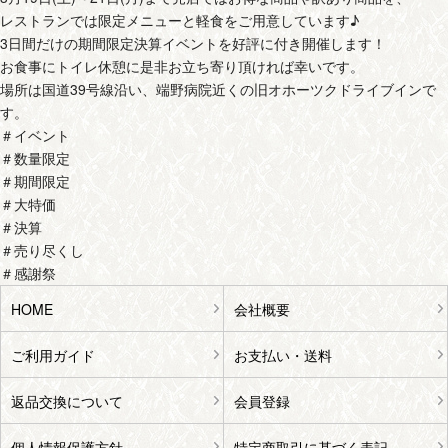
レストランでは限定メニューと軽食をご用意しています♪
3日間だけの期間限定決算イベントを好評に付き開催します！
お食事にトイレ休憩に是非お立ち寄り頂ければ幸いです。
場所は国道39号線沿い、端野病院近くの旧オホーツクドライブインで
す。
＃イベント
＃数量限定
＃期間限定
＃大特価
＃決算
＃売り尽くし
＃感謝祭
HOME
会社概要
ご利用ガイド
お支払い・送料
返品交換について
会員登録
個人情報保護方針
特定商取引に基づく表記