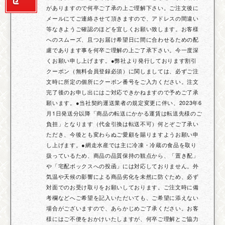
がありますので何卒ご了承の上ご理解下さい。ご注文後に
メールにてご連絡させて頂きますので、アドレスの間違い
等なきようご確認のほどを宜しくお願い致します。お客様
へのスムーズ、且つお届け希望日に間に合わせるための配
慮であります事を何卒ご理解の上ご了承下さい。今一度深
くお願い申し上げます。●弊社より発行しております割引
クーポン（無料会員登録必須）に関しましては、必ずご注
文時に所定の個所にクーポン番号をご入力ください。注文
完了後のお申し出にはご対応できかねますので予めご了承
願います。●当社契約運送業者の規定変更に伴い、2023年6
月1日発送分以降「商品の転送にかかる運賃は転送先様のご
負担」となります（代金引換は転送不可）何とぞご了承い
ただき、今後とも変わらぬご愛顧を賜りますようお願い申
し上げます。●網走水産では主に冷凍・冷蔵の食品を取り
扱っているため、商品の品質保持の観点から、「置き配」
や「宅配ボックスへの投函」には対応しておりません。外
気温や天候の影響による商品劣化を未然に防ぐため、必ず
対面でのお受け取りをお願いしております。ご注文時に備
考欄などへご希望を記入いただいても、ご希望に添えない
場合がございますので、あらかじめご了承ください。お客
様にはご不便をおかけいたしますが、何卒ご理解とご協力