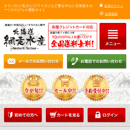
タラバガニ/毛ガニ/ズワイガニなど蟹を中心に北海道オホ
会員ログイン
ーツクのグルメ通販サイト
会員登録