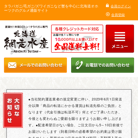
タラバガニ/毛ガニ/ズワイガニなど蟹を中心に北海道オホ
会員ログイン
ーツクのグルメ通販サイト
会員登録
●当社契約運送業者の規定変更に伴い、2023年6月1日発送
分以降「商品の転送にかかる運賃は転送先様のご負担」と
なります（代金引換は転送不可）何とぞご了承いただき、
今後とも変わらぬご愛顧を賜りますようお願い申し上げま
す。●配達希望日がない場合、ご注文日から5～10日前後で
お届けいたします（到着日時の必着希望のお約束は受け賜
れません）● 新規でのご注文の方及び初回・高額購入等の