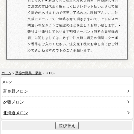
ご注文の方は代金引換もしくはクレジット払いとさせて頂
く場合がありますので何卒ご了承の上ご理解下さい。ご注
文後にメールにてご連絡させて頂きますので、アドレスの
間違い等なきようご確認のほどを宜しくお願い致します。●
弊社より発行しております割引クーポン（無料会員登録必
須）に関しましては、必ずご注文時に所定の個所にクーポ
ン番号をご入力ください。注文完了後のお申し出にはご対
応できかねますので予めご了承願います。
ホーム
>
季節の野菜・果実
> メロン
メロン
富良野メロン
夕張メロン
北海道メロン
並び替え