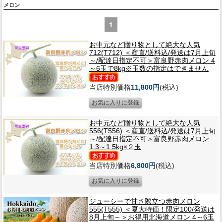
メロン
1
お中元など贈り物として絶大な人気
712(T712) ＜産直/送料込/発送は7月上旬
～/配達日指定不可＞富良野赤肉メロン 4
～6玉で8kg※玉数の指定はできません
当店特別価格
11,800円
(税込)
お中元など贈り物として絶大な人気
556(T556) ＜産直/送料込/発送は7月上旬
～/配達日指定不可＞富良野赤肉メロン
1.3～1.5kg×２玉
当店特別価格
6,800円
(税込)
ジューシーで甘さ際立つ赤肉メロン
555(T555) ＜夏大特価！限定100/発送は
8月上旬～＞お得用北海道メロン 4～6玉