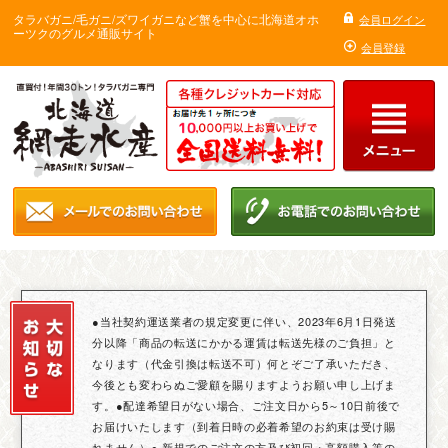
タラバガニ/毛ガニ/ズワイガニなど蟹を中心に北海道オホ
会員ログイン
ーツクのグルメ通販サイト
会員登録
●当社契約運送業者の規定変更に伴い、2023年6月1日発送
分以降「商品の転送にかかる運賃は転送先様のご負担」と
なります（代金引換は転送不可）何とぞご了承いただき、
今後とも変わらぬご愛顧を賜りますようお願い申し上げま
す。●配達希望日がない場合、ご注文日から5～10日前後で
お届けいたします（到着日時の必着希望のお約束は受け賜
れません）● 新規でのご注文の方及び初回・高額購入等の