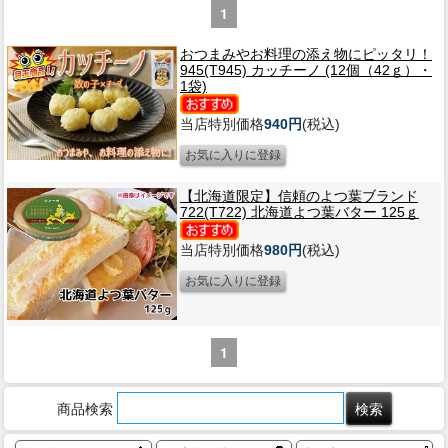
1
おつまみやお料理の添え物にピッタリ！
945(T945) カッチーノ (12個（42ｇ）・
1袋)
当店特別価格
940円
(税込)
【北海道限定】信頼のよつ葉ブランド
722(T722) 北海道よつ葉バター 125ｇ
当店特別価格
980円
(税込)
1
商品検索