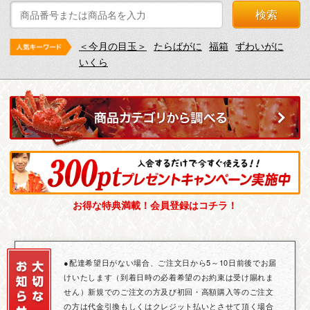
検索
＜今月の目玉＞
たらばがに
福箱
ずわいがに
いくら
お得な特典満載！会員登録はコチラ！
●配達希望日がない場合、ご注文日から5～10日前後でお届
けいたします（到着日時の必着希望のお約束は受け賜れま
せん）新規でのご注文の方及び初回・高額購入等のご注文
の方は代金引換もしくはクレジット払いとさせて頂く場合