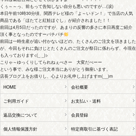
くぅ～～っ、前もって告知しない自分も悪いのですが…(涙)
本日午前10時30分頃、関西テレビ様の「よ～いドン！」で当店の人気
商品である「ほたてと紅鮭ほぐし」が紹介されました！！
前回は4月5日だったのですが、あまりの反響の多さに本日再度ご紹介
頂く事となったのですーパチパチ
前回は一時生産が追い付かないほどの、たくさんのご注文を頂きました
が、今回もそれに負けじとたくさんのご注文が祭日に係わらず、今現在
も入っております<(_ _)>
こりゃ～ゆっくりしてられねぇべさー 大変だべーー
という事で、みな様ご注文本当にありがとう御座います。
店長ブログ上をお借りし、心よりお礼申し上げますm(__)m
HOME
会社概要
ご利用ガイド
お支払い・送料
返品交換について
会員登録
個人情報保護方針
特定商取引に基づく表記