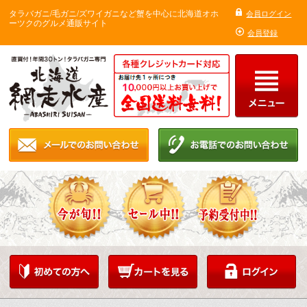
タラバガニ/毛ガニ/ズワイガニなど蟹を中心に北海道オホ
会員ログイン
ーツクのグルメ通販サイト
会員登録