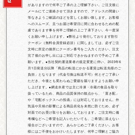
がありますので何卒ご了承の上ご理解下さい。ご注文後に
メールにてご連絡させて頂きますので、アドレスの間違い
等なきようご確認のほどを宜しくお願い致します。お客様
へのスムーズ、且つお届け希望日に間に合わせるための配
慮であります事を何卒ご理解の上ご了承下さい。今一度深
くお願い申し上げます。●弊社より発行しております割引
クーポン（無料会員登録必須）に関しましては、必ずご注
文時に所定の個所にクーポン番号をご入力ください。注文
完了後のお申し出にはご対応できかねますので予めご了承
願います。●当社契約運送業者の規定変更に伴い、2023年6
月1日発送分以降「商品の転送にかかる運賃は転送先様のご
負担」となります（代金引換は転送不可）何とぞご了承い
ただき、今後とも変わらぬご愛顧を賜りますようお願い申
し上げます。●網走水産では主に冷凍・冷蔵の食品を取り
扱っているため、商品の品質保持の観点から、「置き配」
や「宅配ボックスへの投函」には対応しておりません。外
気温や天候の影響による商品劣化を未然に防ぐため、必ず
対面でのお受け取りをお願いしております。ご注文時に備
考欄などへご希望を記入いただいても、ご希望に添えない
場合がございますので、あらかじめご了承ください。お客
様にはご不便をおかけいたしますが、何卒ご理解とご協力