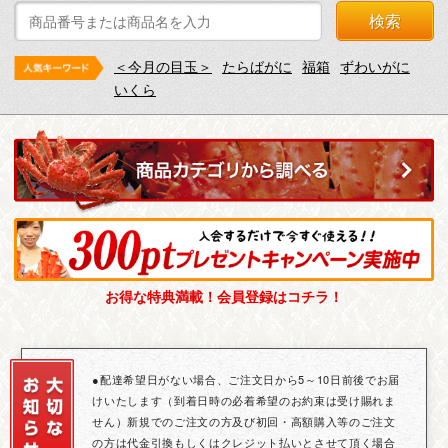
検索
＜今月の目玉＞
たらばがに
福箱
ずわいがに
いくら
お得な特典満載！会員登録はコチラ！
●配達希望日がない場合、ご注文日から5～10日前後でお届
けいたします（到着日時の必着希望のお約束は受け賜れま
せん）新規でのご注文の方及び初回・高額購入等のご注文
の方は代金引換もしくはクレジット払いとさせて頂く場合