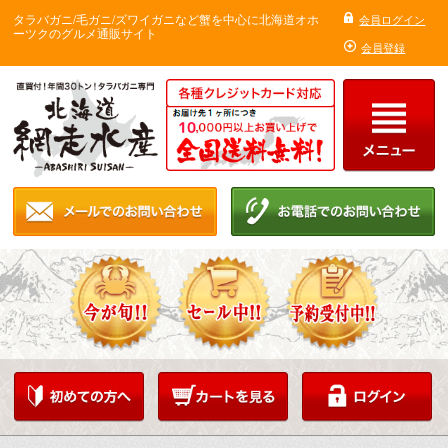
タラバガニ/毛ガニ/ズワイガニなど蟹を中心に北海道オホ
会員ログイン
ーツクのグルメ通販サイト
会員登録