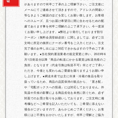
がありますので何卒ご了承の上ご理解下さい。ご注文後に
メールにてご連絡させて頂きますので、アドレスの間違い
等なきようご確認のほどを宜しくお願い致します。お客様
へのスムーズ、且つお届け希望日に間に合わせるための配
慮であります事を何卒ご理解の上ご了承下さい。今一度深
くお願い申し上げます。●弊社より発行しております割引
クーポン（無料会員登録必須）に関しましては、必ずご注
文時に所定の個所にクーポン番号をご入力ください。注文
完了後のお申し出にはご対応できかねますので予めご了承
願います。●当社契約運送業者の規定変更に伴い、2023年6
月1日発送分以降「商品の転送にかかる運賃は転送先様のご
負担」となります（代金引換は転送不可）何とぞご了承い
ただき、今後とも変わらぬご愛顧を賜りますようお願い申
し上げます。●網走水産では主に冷凍・冷蔵の食品を取り
扱っているため、商品の品質保持の観点から、「置き配」
や「宅配ボックスへの投函」には対応しておりません。外
気温や天候の影響による商品劣化を未然に防ぐため、必ず
対面でのお受け取りをお願いしております。ご注文時に備
考欄などへご希望を記入いただいても、ご希望に添えない
場合がございますので、あらかじめご了承ください。お客
様にはご不便をおかけいたしますが、何卒ご理解とご協力