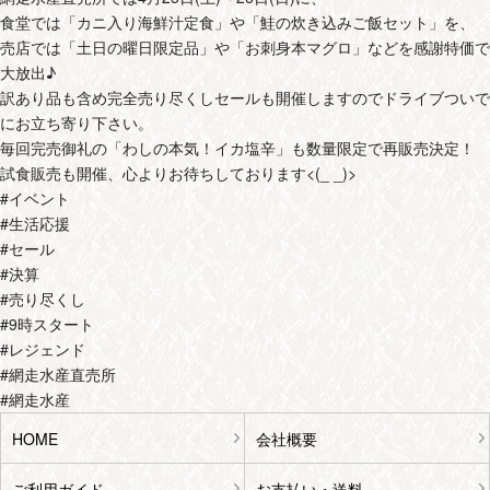
食堂では「カニ入り海鮮汁定食」や「鮭の炊き込みご飯セット」を、
売店では「土日の曜日限定品」や「お刺身本マグロ」などを感謝特価で
大放出♪
訳あり品も含め完全売り尽くしセールも開催しますのでドライブついで
にお立ち寄り下さい。
毎回完売御礼の「わしの本気！イカ塩辛」も数量限定で再販売決定！
試食販売も開催、心よりお待ちしております<(_ _)>
#イベント
#生活応援
#セール
#決算
#売り尽くし
#9時スタート
#レジェンド
#網走水産直売所
#網走水産
HOME
会社概要
ご利用ガイド
お支払い・送料