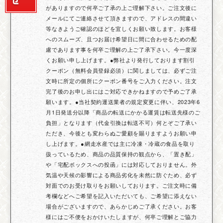
がありますので何卒ご了承の上ご理解下さい。ご注文後に
メールにてご連絡させて頂きますので、アドレスの間違い
等なきようご確認のほどを宜しくお願い致します。お客様
へのスムーズ、且つお届け希望日に間に合わせるための配
慮であります事を何卒ご理解の上ご了承下さい。今一度深
くお願い申し上げます。●弊社より発行しております割引
クーポン（無料会員登録必須）に関しましては、必ずご注
文時に所定の個所にクーポン番号をご入力ください。注文
完了後のお申し出にはご対応できかねますので予めご了承
願います。●当社契約運送業者の規定変更に伴い、2023年6
月1日発送分以降「商品の転送にかかる運賃は転送先様のご
負担」となります（代金引換は転送不可）何とぞご了承い
ただき、今後とも変わらぬご愛顧を賜りますようお願い申
し上げます。●網走水産では主に冷凍・冷蔵の食品を取り
扱っているため、商品の品質保持の観点から、「置き配」
や「宅配ボックスへの投函」には対応しておりません。外
気温や天候の影響による商品劣化を未然に防ぐため、必ず
対面でのお受け取りをお願いしております。ご注文時に備
考欄などへご希望を記入いただいても、ご希望に添えない
場合がございますので、あらかじめご了承ください。お客
様にはご不便をおかけいたしますが、何卒ご理解とご協力