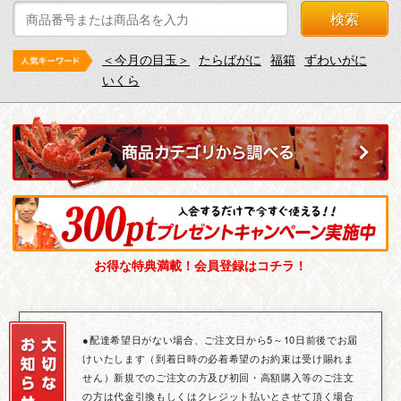
検索
＜今月の目玉＞
たらばがに
福箱
ずわいがに
いくら
お得な特典満載！会員登録はコチラ！
●配達希望日がない場合、ご注文日から5～10日前後でお届
けいたします（到着日時の必着希望のお約束は受け賜れま
せん）新規でのご注文の方及び初回・高額購入等のご注文
の方は代金引換もしくはクレジット払いとさせて頂く場合