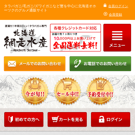
タラバガニ/毛ガニ/ズワイガニなど蟹を中心に北海道オホ
会員ログイン
ーツクのグルメ通販サイト
会員登録