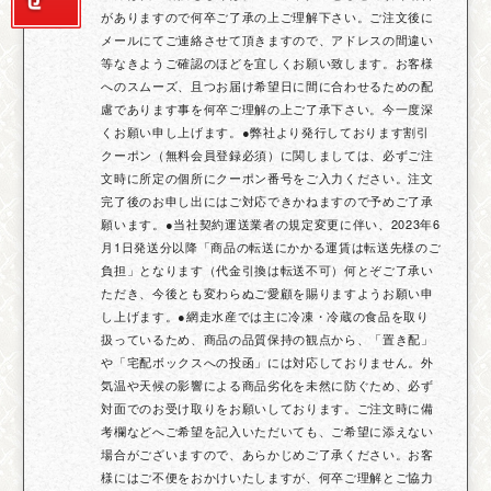
がありますので何卒ご了承の上ご理解下さい。ご注文後に
メールにてご連絡させて頂きますので、アドレスの間違い
等なきようご確認のほどを宜しくお願い致します。お客様
へのスムーズ、且つお届け希望日に間に合わせるための配
慮であります事を何卒ご理解の上ご了承下さい。今一度深
くお願い申し上げます。●弊社より発行しております割引
クーポン（無料会員登録必須）に関しましては、必ずご注
文時に所定の個所にクーポン番号をご入力ください。注文
完了後のお申し出にはご対応できかねますので予めご了承
願います。●当社契約運送業者の規定変更に伴い、2023年6
月1日発送分以降「商品の転送にかかる運賃は転送先様のご
負担」となります（代金引換は転送不可）何とぞご了承い
ただき、今後とも変わらぬご愛顧を賜りますようお願い申
し上げます。●網走水産では主に冷凍・冷蔵の食品を取り
扱っているため、商品の品質保持の観点から、「置き配」
や「宅配ボックスへの投函」には対応しておりません。外
気温や天候の影響による商品劣化を未然に防ぐため、必ず
対面でのお受け取りをお願いしております。ご注文時に備
考欄などへご希望を記入いただいても、ご希望に添えない
場合がございますので、あらかじめご了承ください。お客
様にはご不便をおかけいたしますが、何卒ご理解とご協力