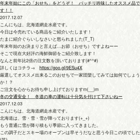
年末年始にこの「おせち」をどうぞ！ バッチリ吟味したオススメ品で
す！！
2017.12.07
こんにちは、北海道網走水産です。
今日は今売れている商品をご紹介いたします！
たまに紹介ぐらいしなさいと怒られました(T_T)
年末年始のお決まりと言えば…お節（おせち）ですよねーー
そこで現在大好評の海鮮御節をご紹介致します！
なんと前年比2倍の注文数を頂いております(#^^#)
詳しくはコチラ→
https://goo.gl/9ESu4X
厳選してオススメ出来るこのおせちで一家団欒してみては如何でしょう
か！？
ご注文を心からお待ち申し上げておりますm(__)m
冬の交通安全！ 冬道の車の運転は十分気を付けて下さいねー
2017.12.03
こんにちは、北海道網走水産です。
北海道は、雪・雪・雪が降っております(+_+)
もう普通に雪が降り積もり季節に入ってきました。
この調子だとスキー場のオープンは早そうだなと思う今日この頃でした
(笑)