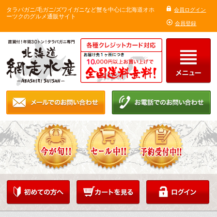
タラバガニ/毛ガニ/ズワイガニなど蟹を中心に北海道オホ
会員ログイン
ーツクのグルメ通販サイト
会員登録