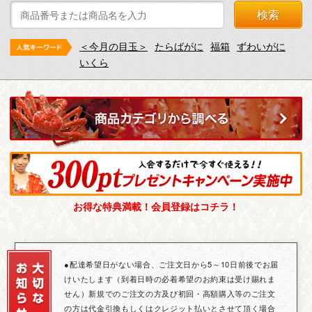
検索
＜今月の目玉＞
たらばがに
福箱
ずわいがに
いくら
お得な特典満載！会員登録はコチラ！
●配達希望日がない場合、ご注文日から5～10日前後でお届
けいたします（到着日時の必着希望のお約束は受け賜れま
せん）新規でのご注文の方及び初回・高額購入等のご注文
の方は代金引換もしくはクレジット払いとさせて頂く場合