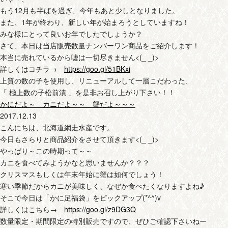
もう12月も半ばを過ぎ、今年もあと少しとなりました。
また、1年が終わり、新しい年が始まろうとしていますね！
みな様にとって良いお年でしたでしょうか？
さて、本日は当店販売数量ナンバーワン商品をご紹介します！
本当に売れているから嘘は一切尽きません<(_ _)>
詳しくはコチラ→
https://goo.gl/51BKxi
上質の数の子を使用し、リニューアルして一層こだわった、
「 極上数の子松前漬 」を是非お召し上がり下さい！！
かにだよ～ カニだよ～～ 蟹だよ～～～
2017.12.13
こんにちは、北海道網走水産です。
今日もさらりと商品紹介をさせて頂きます<(_ _)>
やっぱり～この時期って～～
カニを食べてみようかなと思いませんか？？？
クリスマスもしくは年末年始に蟹は如何でしょう！
寒い季節だからカニが美味しく、なぜか食べたくなりますよね♪
そこで今日は「かに足福袋」をピックアップ(*^^)v
詳しくはこちら→
https://goo.gl/z9DG3Q
数量限定・期間限定の特別販売ですので、ぜひご確認下さいねー