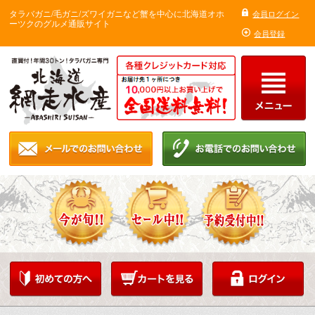
タラバガニ/毛ガニ/ズワイガニなど蟹を中心に北海道オホ
会員ログイン
ーツクのグルメ通販サイト
会員登録