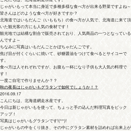
じゃがいもって本当に身近で多種多様な食べ方が出来る野菜ですよね～
皆さんはどのような食べ方が好きですか？
北海道ではいもだんご（いももち）の食べ方が人気で、北海道に来て頂
いた観光客の方にも人気の食材です！
観光地では結構な割合で販売されており、人気商品の一つとなっている
んですよ～
ちなみに写真はいもだんごとかぼちゃだんごです。
焦げ目が付くぐらいに焼いて、砂糖醤油をつけて食べるとサイコーで
す。
食べ方は人それぞれですが、お腹も一杯になり子供も大人気の料理で
す！
一度ご自宅で作りませんか？？
秋の夜長はじゃがいもグラタンで如何でしょうか！？
2016.09.17
こんにちは、北海道網走水産です。
今日は新じゃがいもを使って、ちょっと手の込んだ料理写真をピック
アップ！
写真はじゃがいもグラタンです!(^^)!
じゃがいもの中をくり抜き、その中にグラタン素材を詰めれば出来上が