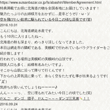
https://www.suisanbazar.co.jp/fs/abashiri/MemberAgreement.html
特典満載でお得に北海道の物を全国各地にお届けしていきます！
魅力たっぷりのお姉様方をおかずに…是非どうぞ(/・ω・)/
空を飛びたい欲求に駆られている今日この頃な店長です(笑)
2016.10.01
こんにちは、北海道網走水産です。
もう10月に入りましたね～。
北海道の秋も深まり、めっきり涼しくなってきました。
本日は網走市の隣町である、美幌町で行われているパラグライダーをご
紹介致します！
行われている場所は美幌町の美幌峠の山頂です。
競技人口も多く、結構有名みたいですよ。
そこから山肌に沿って降りて行くんです！
下からの上昇気流に乗って、永らく空をたたずむ事が出来るようです(
ﾟДﾟ)
気持ちが良いんでしょうねーーーー♪
んん～～～っ、、空に埋もれてみたい今日この頃でした(笑)
だんご、ダンゴ、団子、だんご～～～ダンゴ三兄弟
！！
2016.09.24
こんにちは、北海道網走水産です。