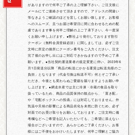
がありますので何卒ご了承の上ご理解下さい。ご注文後に
メールにてご連絡させて頂きますので、アドレスの間違い
等なきようご確認のほどを宜しくお願い致します。お客様
へのスムーズ、且つお届け希望日に間に合わせるための配
慮であります事を何卒ご理解の上ご了承下さい。今一度深
くお願い申し上げます。●弊社より発行しております割引
クーポン（無料会員登録必須）に関しましては、必ずご注
文時に所定の個所にクーポン番号をご入力ください。注文
完了後のお申し出にはご対応できかねますので予めご了承
願います。●当社契約運送業者の規定変更に伴い、2023年6
月1日発送分以降「商品の転送にかかる運賃は転送先様のご
負担」となります（代金引換は転送不可）何とぞご了承い
ただき、今後とも変わらぬご愛顧を賜りますようお願い申
し上げます。●網走水産では主に冷凍・冷蔵の食品を取り
扱っているため、商品の品質保持の観点から、「置き配」
や「宅配ボックスへの投函」には対応しておりません。外
気温や天候の影響による商品劣化を未然に防ぐため、必ず
対面でのお受け取りをお願いしております。ご注文時に備
考欄などへご希望を記入いただいても、ご希望に添えない
場合がございますので、あらかじめご了承ください。お客
様にはご不便をおかけいたしますが、何卒ご理解とご協力