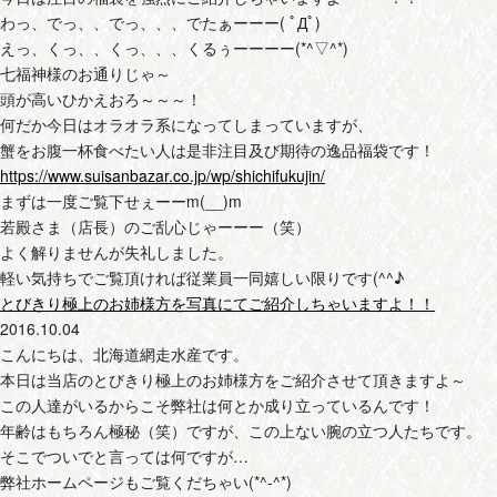
わっ、でっ、、でっ、、、でたぁーーー( ﾟДﾟ)
えっ、くっ、、くっ、、、くるぅーーーー(*^▽^*)
七福神様のお通りじゃ～
頭が高いひかえおろ～～～！
何だか今日はオラオラ系になってしまっていますが、
蟹をお腹一杯食べたい人は是非注目及び期待の逸品福袋です！
https://www.suisanbazar.co.jp/wp/shichifukujin/
まずは一度ご覧下せぇーーm(__)m
若殿さま（店長）のご乱心じゃーーー（笑）
よく解りませんが失礼しました。
軽い気持ちでご覧頂ければ従業員一同嬉しい限りです(^^♪
とびきり極上のお姉様方を写真にてご紹介しちゃいますよ！！
2016.10.04
こんにちは、北海道網走水産です。
本日は当店のとびきり極上のお姉様方をご紹介させて頂きますよ～
この人達がいるからこそ弊社は何とか成り立っているんです！
年齢はもちろん極秘（笑）ですが、この上ない腕の立つ人たちです。
そこでついでと言っては何ですが…
弊社ホームページもご覧くだちゃい(*^-^*)