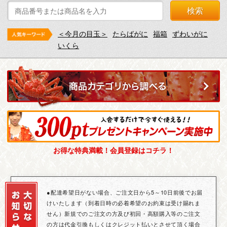
検索
＜今月の目玉＞
たらばがに
福箱
ずわいがに
いくら
お得な特典満載！会員登録はコチラ！
●配達希望日がない場合、ご注文日から5～10日前後でお届
けいたします（到着日時の必着希望のお約束は受け賜れま
せん）新規でのご注文の方及び初回・高額購入等のご注文
の方は代金引換もしくはクレジット払いとさせて頂く場合