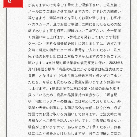
がありますので何卒ご了承の上ご理解下さい。ご注文後に
メールにてご連絡させて頂きますので、アドレスの間違い
等なきようご確認のほどを宜しくお願い致します。お客様
へのスムーズ、且つお届け希望日に間に合わせるための配
慮であります事を何卒ご理解の上ご了承下さい。今一度深
くお願い申し上げます。●弊社より発行しております割引
クーポン（無料会員登録必須）に関しましては、必ずご注
文時に所定の個所にクーポン番号をご入力ください。注文
完了後のお申し出にはご対応できかねますので予めご了承
願います。●当社契約運送業者の規定変更に伴い、2023年6
月1日発送分以降「商品の転送にかかる運賃は転送先様のご
負担」となります（代金引換は転送不可）何とぞご了承い
ただき、今後とも変わらぬご愛顧を賜りますようお願い申
し上げます。●網走水産では主に冷凍・冷蔵の食品を取り
扱っているため、商品の品質保持の観点から、「置き配」
や「宅配ボックスへの投函」には対応しておりません。外
気温や天候の影響による商品劣化を未然に防ぐため、必ず
対面でのお受け取りをお願いしております。ご注文時に備
考欄などへご希望を記入いただいても、ご希望に添えない
場合がございますので、あらかじめご了承ください。お客
様にはご不便をおかけいたしますが、何卒ご理解とご協力