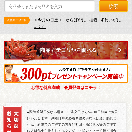
検索
＜今月の目玉＞
たらばがに
福箱
ずわいがに
いくら
お得な特典満載！会員登録はコチラ！
●配達希望日がない場合、ご注文日から5～10日前後でお届
けいたします（到着日時の必着希望のお約束は受け賜れま
せん）新規でのご注文の方及び初回・高額購入等のご注文
の方は代金引換もしくはクレジット払いとさせて頂く場合