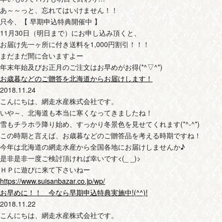
あ～～っと、忘れてはいけません！！
只今、【 早期申込特典開催中 】
11月30日（明日まで）にお申し込み頂くと、
お届け先一ヶ所に付き送料を1,000円割引！！！
まだまだ間に合いますよー
年末年始及びお正月のご注文はお早めがお得(*^▽^*)
お歳暮などのご贈答を北海道からお届けします！
2018.11.24
こんにちは、網走水産株式会社です。
いや～、北海道も本当に寒くなってきましたね！
雪もチラホラ降り始め、すっかり冬景色を見せてくれます(*^-^*)
この時期と言えば、お歳暮などのご贈答品を考える時期ですね！
今年は北海道の網走水産から全国各地にお届けしませんか♪
是非是非一度ご検討頂ければ幸いです<(_ _)>
ＨＰに遊びに来て下さいねー
https://www.suisanbazar.co.jp/wp/
お早めに！！ 今なら早期申込特典実施中!(^^)!
2018.11.22
こんにちは、網走水産株式会社です。