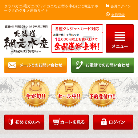
タラバガニ/毛ガニ/ズワイガニなど蟹を中心に北海道オホ
会員ログイン
ーツクのグルメ通販サイト
会員登録