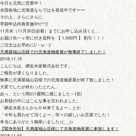
今日も元気に営業中！
全国各地に北海道ならではを発送中ですーー
その上、さらにさらに、
早期申込特典実施中!(^^)!
11月末（11月30日必着）までにお申し込み頂くと…
お届け先一ヶ所に付き送料を 【 1,000円 】 割引！！！
ご注文はお早めに(/・ω・)/
天満屋福山店様での北海道物産展が無事終了しました！
2018.11.15
こんにちは、網走水産株式会社です。
ご報告が遅くなりました。
無事に天満屋福山店様での北海道物産展が終了致しました！
大変でしたが終わったとたん、
あっ、という間の1週間に感じました～(笑)
お客様の中にはこんな事を言われました。
「網走水産さんからＤＭ来てるよー」とか
「今年も買わせて頂くよー」等々の嬉しいお言葉でした！
本当にありがとう御座いました<(_ _)>
【緊急告知】天満屋福山店様にて北海道物産展に参加します！
2018.11.04