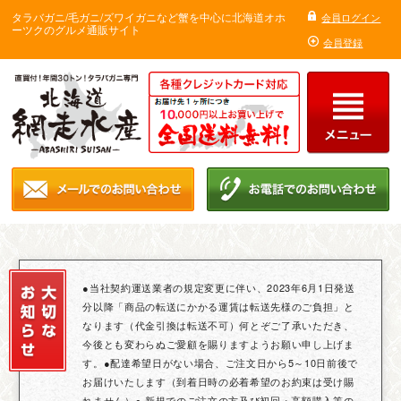
タラバガニ/毛ガニ/ズワイガニなど蟹を中心に北海道オホ
会員ログイン
ーツクのグルメ通販サイト
会員登録
●当社契約運送業者の規定変更に伴い、2023年6月1日発送
分以降「商品の転送にかかる運賃は転送先様のご負担」と
なります（代金引換は転送不可）何とぞご了承いただき、
今後とも変わらぬご愛顧を賜りますようお願い申し上げま
す。●配達希望日がない場合、ご注文日から5～10日前後で
お届けいたします（到着日時の必着希望のお約束は受け賜
れません）● 新規でのご注文の方及び初回・高額購入等の