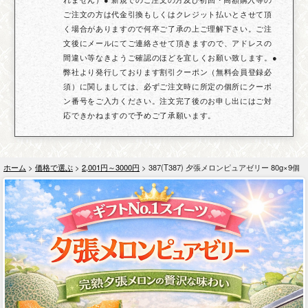
ご注文の方は代金引換もしくはクレジット払いとさせて頂
く場合がありますので何卒ご了承の上ご理解下さい。ご注
文後にメールにてご連絡させて頂きますので、アドレスの
間違い等なきようご確認のほどを宜しくお願い致します。●
弊社より発行しております割引クーポン（無料会員登録必
須）に関しましては、必ずご注文時に所定の個所にクーポ
ン番号をご入力ください。注文完了後のお申し出にはご対
応できかねますので予めご了承願います。
ホーム
>
価格で選ぶ
>
2,001円～3000円
> 387(T387) 夕張メロンピュアゼリー 80g×9個