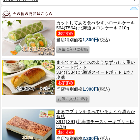
カットしてある食べやすいロールケーキ
564(T564) 北海道メロンケーキ 210g
当店特別価格
1,300円
(税込)
まるでオムライスのようなずっしり重い
スイートポテト
334(T334) 北海道スイートポテト 1本 /
冷凍
当店特別価格
1,900円
(税込)
まるでプリンを食べているような滑らか
食感
391(T391)北海道チーズケーキブリュレ
270g
当店特別価格
2,300円
(税込)