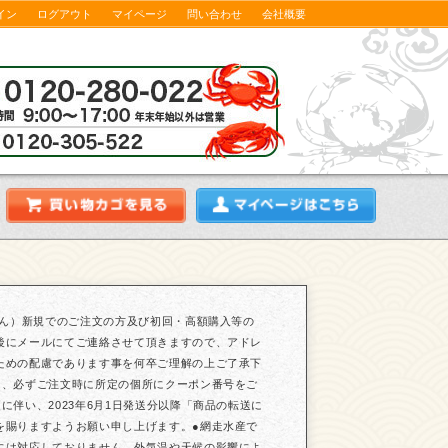
イン
ログアウト
マイページ
問い合わせ
会社概要
せん）新規でのご注文の方及び初回・高額購入等の
後にメールにてご連絡させて頂きますので、アドレ
ための配慮であります事を何卒ご理解の上ご了承下
は、必ずご注文時に所定の個所にクーポン番号をご
伴い、2023年6月1日発送分以降「商品の転送に
を賜りますようお願い申し上げます。●網走水産で
には対応しておりません。外気温や天候の影響によ