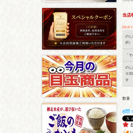
当店
[31ポ
のし
択）
「そ
のし
※3
す
数量