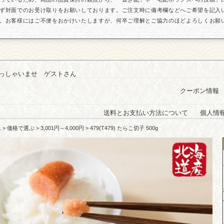
ず対面でのお受け取りをお願いしております。ご注文時に備考欄などへご希望を記入
。お客様にはご不便をおかけいたしますが、何卒ご理解とご協力のほどよろしくお願
っしゃいませ ゲストさん
クーポン情報
送料とお支払い方法について
個人情
ム
>
価格で選ぶ
>
3,001円～4,000円
> 479(T479) たらこ切子 500g