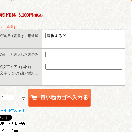
特別価格
3,100円
(税込)
イント進呈 ]
紙選択（表書き：用途選
の他」を選択した方のみ
紙文言：下（お名前）
0文字まででお願い致しま