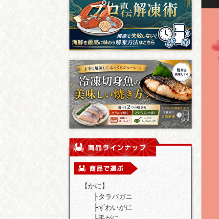
【かに】
├
タラバガニ
├
ずわいがに
├
毛がに