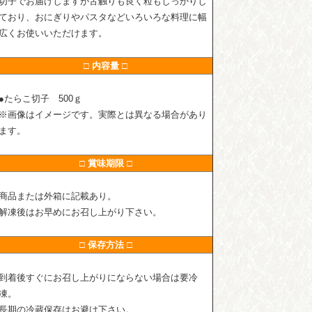
切子でお届けしますが舌触りも良く粒もしっかりし
ており、おにぎりやパスタなどいろいろな料理に幅
広くお使いいただけます。
□ 内容量 □
●たらこ切子 500ｇ
※画像はイメージです。実際とは異なる場合があり
ます。
□ 賞味期限 □
商品または外箱に記載あり。
解凍後はお早めにお召し上がり下さい。
□ 保存方法 □
到着後すぐにお召し上がりにならない場合は要冷
凍。
長期の冷蔵保存はお避け下さい。