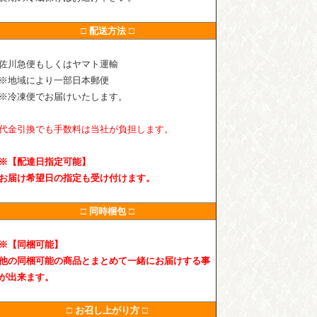
□ 配送方法 □
佐川急便もしくはヤマト運輸
※地域により一部日本郵便
※冷凍便でお届けいたします。
代金引換でも手数料は当社が負担します。
※【配達日指定可能】
お届け希望日の指定も受け付けます。
□ 同時梱包 □
※【同梱可能】
他の同梱可能の商品とまとめて一緒にお届けする事
が出来ます。
□ お召し上がり方 □