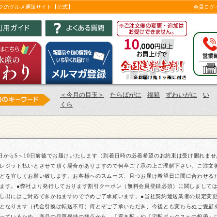
ツクのグルメ通販サイト【公式】
会員ログ
＜今月の目玉＞
たらばがに
福箱
ずわいがに
い
くら
日から5～10日前後でお届けいたします（到着日時の必着希望のお約束は受け賜れま
レジット払いとさせて頂く場合がありますので何卒ご了承の上ご理解下さい。ご注文
どを宜しくお願い致します。お客様へのスムーズ、且つお届け希望日に間に合わせる
ます。●弊社より発行しております割引クーポン（無料会員登録必須）に関しまして
し出にはご対応できかねますので予めご了承願います。●当社契約運送業者の規定変更に
となります（代金引換は転送不可）何とぞご了承いただき、今後とも変わらぬご愛顧
っているため、商品の品質保持の観点から、「置き配」や「宅配ボックスへの投函」