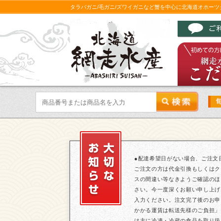
タラバガニ/毛ガニ/ズワイガニなど蟹を中心に北海道オホー
●配達希望日がない場合、ご注文
ご注文の方は代金引換もしくはク
スの間違い等なきようご確認のほ
さい。今一度深くお願い申し上げ
入力ください。注文完了後のお申
かかる運賃は転送先様のご負担」
は主に冷凍・冷蔵の食品を取り扱