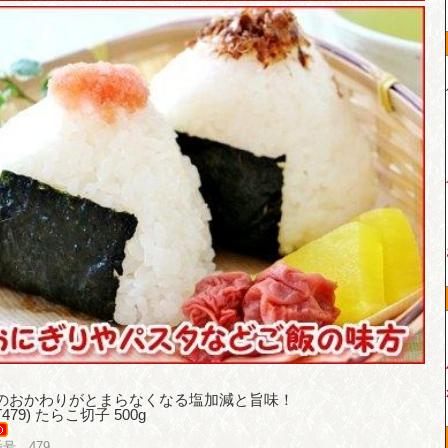
のおかわりがとまらなくなる塩加減と旨味！
(T479) たらこ切子 500g
号 479