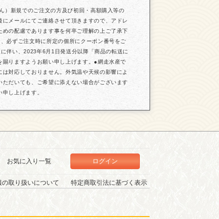
せん）新規でのご注文の方及び初回・高額購入等の
後にメールにてご連絡させて頂きますので、アドレ
ための配慮であります事を何卒ご理解の上ご了承下
は、必ずご注文時に所定の個所にクーポン番号をご
伴い、2023年6月1日発送分以降「商品の転送に
を賜りますようお願い申し上げます。●網走水産で
には対応しておりません。外気温や天候の影響によ
いただいても、ご希望に添えない場合がございます
い申し上げます。
お気に入り一覧
ログイン
報の取り扱いについて
特定商取引法に基づく表示