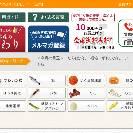
ツクのグルメ通販サイト【公式】
会員ログ
＜今月の目玉＞
たらばがに
福箱
ずわいがに
い
くら