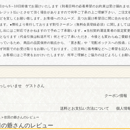
日から5～10日前後でお届けいたします（到着日時の必着希望のお約束は受け賜れま
レジット払いとさせて頂く場合がありますので何卒ご了承の上ご理解下さい。ご注文
どを宜しくお願い致します。お客様へのスムーズ、且つお届け希望日に間に合わせる
ます。●弊社より発行しております割引クーポン（無料会員登録必須）に関しまして
し出にはご対応できかねますので予めご了承願います。●当社契約運送業者の規定変更に
となります（代金引換は転送不可）何とぞご了承いただき、今後とも変わらぬご愛顧
っているため、商品の品質保持の観点から、「置き配」や「宅配ボックスへの投函」
ず対面でのお受け取りをお願いしております。ご注文時に備考欄などへご希望を記入
。お客様にはご不便をおかけいたしますが、何卒ご理解とご協力のほどよろしくお願
っしゃいませ ゲストさん
クーポン情報
送料とお支払い方法について
個人情
ム
> 吹田の爺さんのレビュー
田の爺さんのレビュー