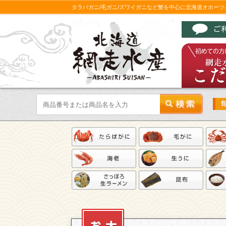
タラバガニ/毛ガニ/ズワイガニなど蟹を中心に北海道オホー