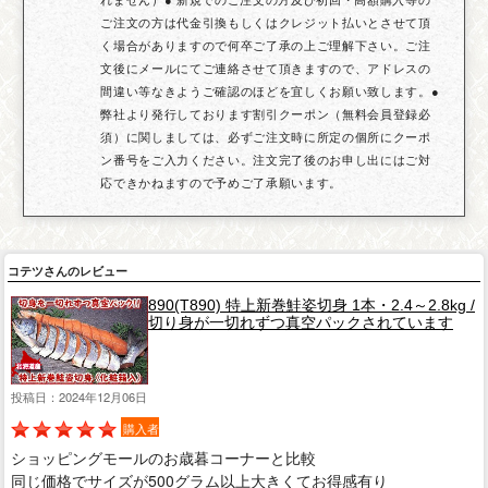
ご注文の方は代金引換もしくはクレジット払いとさせて頂
く場合がありますので何卒ご了承の上ご理解下さい。ご注
文後にメールにてご連絡させて頂きますので、アドレスの
間違い等なきようご確認のほどを宜しくお願い致します。●
弊社より発行しております割引クーポン（無料会員登録必
須）に関しましては、必ずご注文時に所定の個所にクーポ
ン番号をご入力ください。注文完了後のお申し出にはご対
応できかねますので予めご了承願います。
コテツさんのレビュー
890(T890) 特上新巻鮭姿切身 1本・2.4～2.8kg /
切り身が一切れずつ真空パックされています
投稿日：2024年12月06日
購入者
ショッピングモールのお歳暮コーナーと比較
同じ価格でサイズが500グラム以上大きくてお得感有り