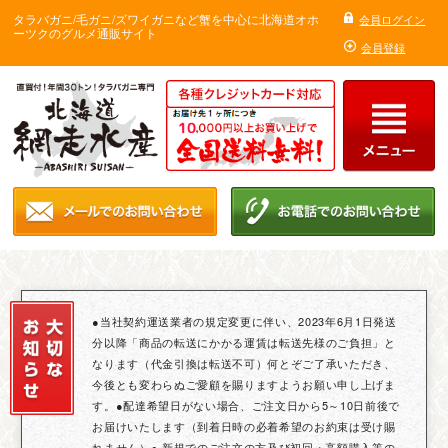
タラバガニ/毛ガニ/ズワイガニなど蟹を中心に北海道オホ
会員ログイン
ーツクのグルメ通販サイト
会員登録
●当社契約運送業者の規定変更に伴い、2023年6月1日発送
分以降「商品の転送にかかる運賃は転送先様のご負担」と
なります（代金引換は転送不可）何とぞご了承いただき、
今後とも変わらぬご愛顧を賜りますようお願い申し上げま
す。●配達希望日がない場合、ご注文日から5～10日前後で
お届けいたします（到着日時の必着希望のお約束は受け賜
れません）● 新規でのご注文の方及び初回・高額購入等の