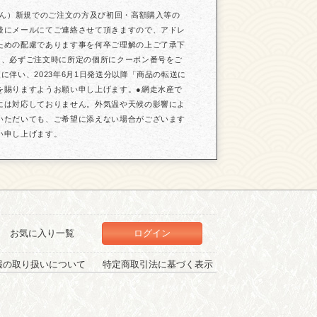
せん）新規でのご注文の方及び初回・高額購入等の
後にメールにてご連絡させて頂きますので、アドレ
ための配慮であります事を何卒ご理解の上ご了承下
は、必ずご注文時に所定の個所にクーポン番号をご
伴い、2023年6月1日発送分以降「商品の転送に
を賜りますようお願い申し上げます。●網走水産で
には対応しておりません。外気温や天候の影響によ
いただいても、ご希望に添えない場合がございます
い申し上げます。
お気に入り一覧
ログイン
報の取り扱いについて
特定商取引法に基づく表示