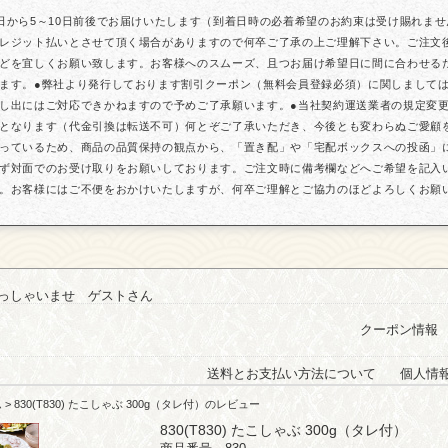
日から5～10日前後でお届けいたします（到着日時の必着希望のお約束は受け賜れま
レジット払いとさせて頂く場合がありますので何卒ご了承の上ご理解下さい。ご注文
どを宜しくお願い致します。お客様へのスムーズ、且つお届け希望日に間に合わせる
ます。●弊社より発行しております割引クーポン（無料会員登録必須）に関しまして
し出にはご対応できかねますので予めご了承願います。●当社契約運送業者の規定変更に
となります（代金引換は転送不可）何とぞご了承いただき、今後とも変わらぬご愛顧
っているため、商品の品質保持の観点から、「置き配」や「宅配ボックスへの投函」
ず対面でのお受け取りをお願いしております。ご注文時に備考欄などへご希望を記入
。お客様にはご不便をおかけいたしますが、何卒ご理解とご協力のほどよろしくお願
っしゃいませ ゲストさん
クーポン情報
送料とお支払い方法について
個人情
ム
> 830(T830) たこしゃぶ 300g（タレ付）のレビュー
830(T830) たこしゃぶ 300g（タレ付）