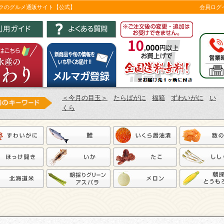
ツクのグルメ通販サイト【公式】
会員ログ
＜今月の目玉＞
たらばがに
福箱
ずわいがに
い
くら