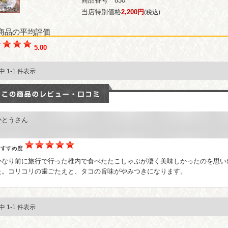
商品番号 830
当店特別価格
2,200円
(税込)
商品の平均評価
5.00
件中 1-1 件表示
かとうさん
おすすめ度
かなり前に旅行で行った稚内で食べたたこしゃぶが凄く美味しかったのを思い
た。コリコリの歯ごたえと、タコの旨味がやみつきになります。
件中 1-1 件表示