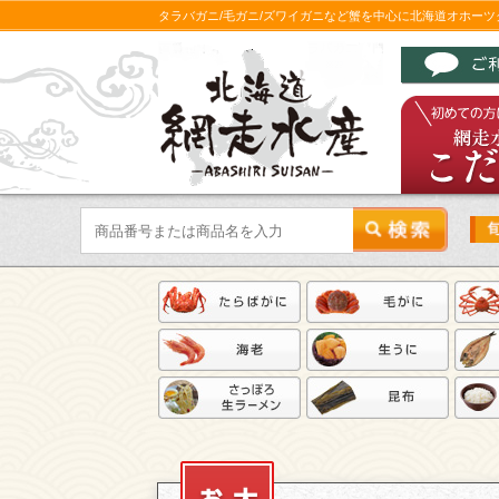
タラバガニ/毛ガニ/ズワイガニなど蟹を中心に北海道オホー