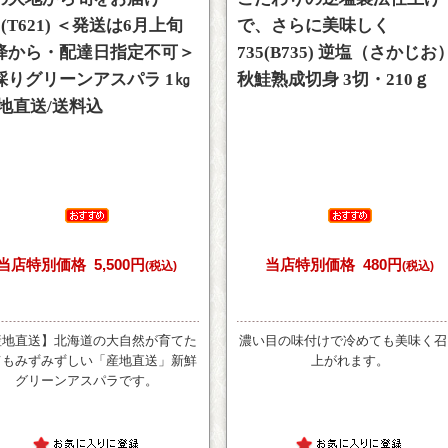
1(T621) ＜発送は6月上旬
で、さらに美味しく
降から・配達日指定不可＞
735(B735) 逆塩（さかじお
採りグリーンアスパラ 1㎏
秋鮭熟成切身 3切・210ｇ
産地直送/送料込
当店特別価格
5,500円
当店特別価格
480円
(税込)
(税込)
産地直送】北海道の大自然が育てた
濃い目の味付けで冷めても美味く召
てもみずみずしい「産地直送」新鮮
上がれます。
グリーンアスパラです。