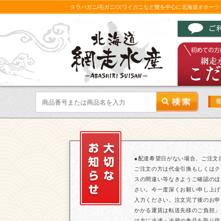
タラバガニ/毛ガニ/ズワイガニなど蟹を中心に北海道オホー
●配達希望日がない場合、ご注文
ご注文の方は代金引換もしくはク
スの間違い等なきようご確認のほ
さい。今一度深くお願い申し上げ
入力ください。注文完了後のお申
かかる運賃は転送先様のご負担」
は主に冷凍・冷蔵の食品を取り扱