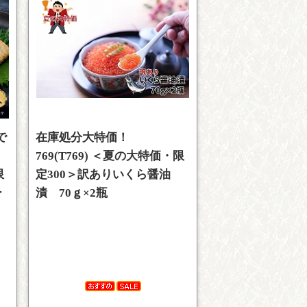
で
在庫処分大特価！
769(T769) ＜夏の大特価・限
限
定300＞訳ありいくら醤油
ー
漬 70ｇ×2瓶