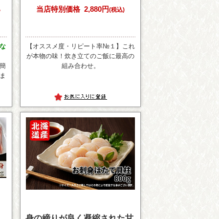
ろ
当店特別価格
2,880円
(税込)
な
【オススメ度・リピート率№１】これ
が本物の味！炊き立てのご飯に最高の
簡
組み合わせ。
ま
身の締りが良く凝縮された甘