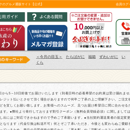
ツクのグルメ通販サイト【公式】
会員ログ
＜今月の目玉＞
たらばがに
福箱
ずわいがに
い
くら
日から5～10日前後でお届けいたします（到着日時の必着希望のお約束は受け賜れま
レジット払いとさせて頂く場合がありますので何卒ご了承の上ご理解下さい。ご注文
どを宜しくお願い致します。お客様へのスムーズ、且つお届け希望日に間に合わせる
ます。●弊社より発行しております割引クーポン（無料会員登録必須）に関しまして
し出にはご対応できかねますので予めご了承願います。●当社契約運送業者の規定変更に
となります（代金引換は転送不可）何とぞご了承いただき、今後とも変わらぬご愛顧
っているため、商品の品質保持の観点から、「置き配」や「宅配ボックスへの投函」