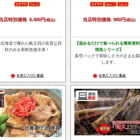
当店特別価格
6,400円
当店特別価格
980円
(税込)
(税込)
場北海道で獲れた帆立貝の良質な貝
【温めるだけで食べられる簡単便利
柱のみを新鮮急速冷凍！
焼魚シリーズ】
真空パックで美味しさそのままお届
します。