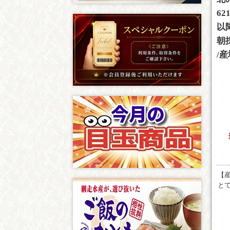
62
以
朝
/
【
と