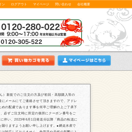
イン
ログアウト
マイページ
問い合わせ
会社概要
せん）新規でのご注文の方及び初回・高額購入等の
後にメールにてご連絡させて頂きますので、アドレ
ための配慮であります事を何卒ご理解の上ご了承下
は、必ずご注文時に所定の個所にクーポン番号をご
伴い、2023年6月1日発送分以降「商品の転送に
を賜りますようお願い申し上げます。●網走水産で
には対応しておりません。外気温や天候の影響によ