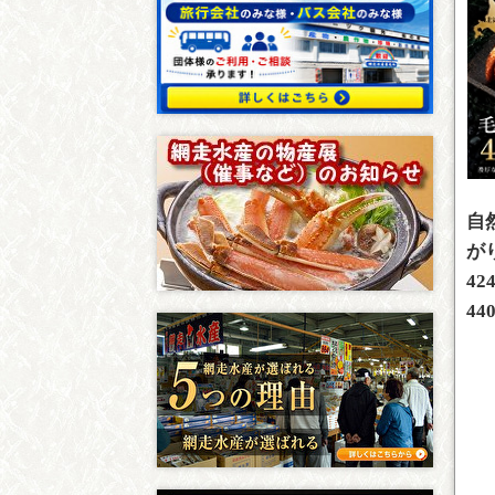
自
が
42
44