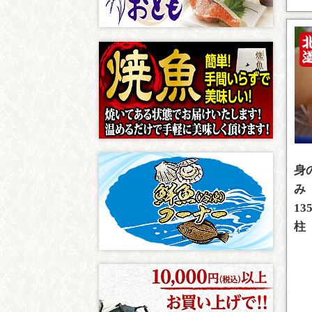
身
み
13
柱 