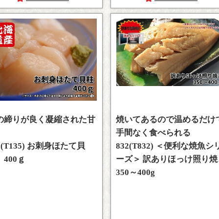
の締りが良く凝縮された甘
焼いてあるので温めるだけ
手間なく食べられる
5(T135) お刺身ほたて貝
832(T832) ＜便利な焼魚シ
400ｇ
ーズ＞ 訳ありほっけ照り焼
350～400g