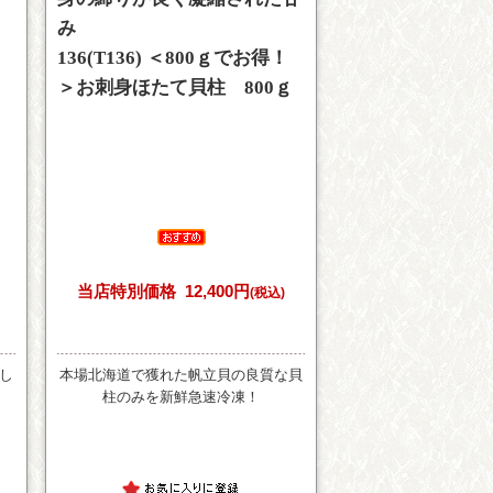
み
）
136(T136) ＜800ｇでお得！
＞お刺身ほたて貝柱 800ｇ
当店特別価格
12,400円
(税込)
し
本場北海道で獲れた帆立貝の良質な貝
柱のみを新鮮急速冷凍！