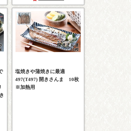
で
塩焼きや蒲焼きに最適
497(T497) 開きさんま 10枚
リ
※加熱用
き