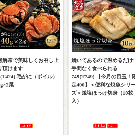
然解凍で美味しくお召し上
焼いてあるので温めるだけ
り頂けます
手間なく食べられる
4(T424) 毛がに（ボイル）
749(T749) 【今月の目玉！
0g×2尾
定400】＜便利な焼魚シリ
ズ＞焼塩ほっけ切身（10枚
入）