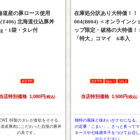
海道産の豚ロース使用
在庫処分訳あり大特価！！
6(T406) 北海道仕込豚丼
004(B004) ＜オンラインシ
50g・1袋・タレ付
ップ限定・破格の大特価！
「特大」コマイ 6本入
当店特別価格
1,080円
当店特別価格
1,500円
(税込)
(税込)
EW】特製のタレが食欲をそそる、
独特の風味と味わいがクセになる、
海道産豚肉にこだわった自慢の豚丼
の定番「こまい」。さっと炙ってマ
の具です。
ネーズや七味唐辛子をつけてお召し
がりください。