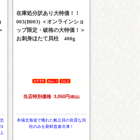
在庫処分訳あり大特価！！
ョ
003(B003) ＜オンラインショ
＞
ップ限定・破格の大特価！＞
お刺身ほたて貝柱 400g
当店特別価格
3,050円
(税込)
北
本場北海道で獲れた帆立貝の良質な貝
ヨ
柱のみを新鮮急速冷凍！
上