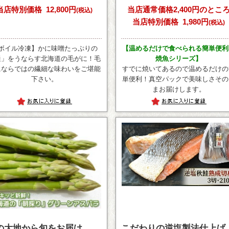
当店特別価格
12,800円
当店通常価格2,400円のとこ
(税込)
当店特別価格
1,980円
(税込)
ボイル冷凍】かに味噌たっぷりの
【温めるだけで食べられる簡単便利
通」をうならす北海道の毛がに！毛
焼魚シリーズ】
にならではの繊細な味わいをご堪能
すでに焼いてあるので温めるだけの
下さい。
単便利！真空パックで美味しさその
まお届けします。
の大地から旬をお届け
こだわりの逆塩製法仕上げ