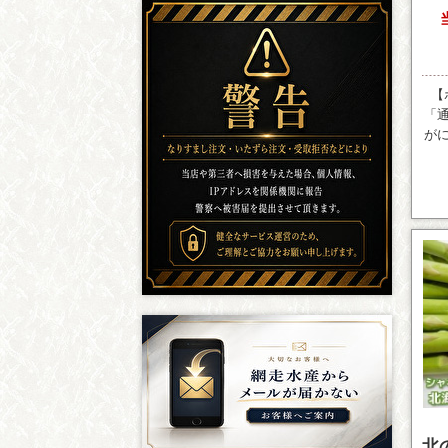
【
「
が
北