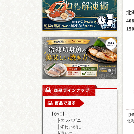
北
40
1
【かに】
【N
├
タラバガニ
北
├
ずわいがに
├
毛がに