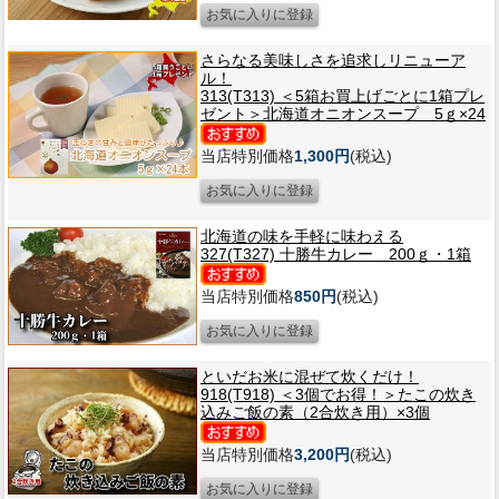
さらなる美味しさを追求しリニューア
ル！
313(T313) ＜5箱お買上げごとに1箱プレ
ゼント＞北海道オニオンスープ 5ｇ×24
当店特別価格
1,300円
(税込)
北海道の味を手軽に味わえる
327(T327) 十勝牛カレー 200ｇ・1箱
当店特別価格
850円
(税込)
といだお米に混ぜて炊くだけ！
918(T918) ＜3個でお得！＞たこの炊き
込みご飯の素（2合炊き用）×3個
当店特別価格
3,200円
(税込)