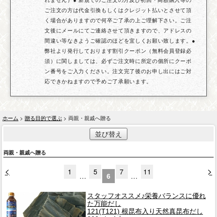
ご注文の方は代金引換もしくはクレジット払いとさせて頂
く場合がありますので何卒ご了承の上ご理解下さい。ご注
文後にメールにてご連絡させて頂きますので、アドレスの
間違い等なきようご確認のほどを宜しくお願い致します。●
弊社より発行しております割引クーポン（無料会員登録必
須）に関しましては、必ずご注文時に所定の個所にクーポ
ン番号をご入力ください。注文完了後のお申し出にはご対
応できかねますので予めご了承願います。
ホーム
>
贈る目的で選ぶ
> 両親・親戚へ贈る
並び替え
両親・親戚へ贈る
<
>
1
5
7
11
…
6
…
スタッフオススメ♪栄養バランスに優れ
た万能だし
121(T121) 根昆布入り天然真昆布だし