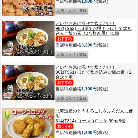
当店特別価格
1,900円
(税込)
といだお米に混ぜて炊くだけ！
962(T962) ＜3個でお得！＞ほたて炊き
込みご飯の素（2合炊き用）×3個
当店特別価格
3,200円
(税込)
といだお米に混ぜて炊くだけ！
961(T961) ほたて炊き込みご飯の素（2
合炊き用）
当店特別価格
1,100円
(税込)
北海道産のとうもろこしをふんだんに使
用
314(T314) コーンコロッケ 90g×8個
当店特別価格
1,400円
(税込)