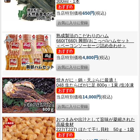
300ml・1本
当店特別価格
650円
(税込)
熟成製法のこだわりのハム
660(T660) 興部(おこっぺ)ハムセット
＜ベーコンソーセージ詰め合わせ＞
当店特別価格
4,800円
(税込)
焼きがに・鍋・天ぷらに最適！
048 生たらばがに足 800g・1束 /生冷凍
当店特別価格
14,000円
(税込)
おつまみや出汁として旨味が凝縮された
高級食材
227(T227) ほたて干し貝柱 50ｇ・1袋