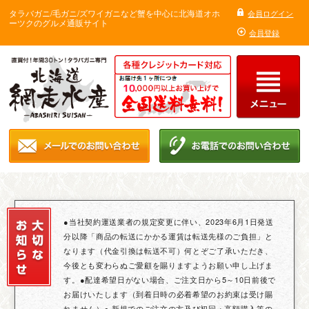
タラバガニ/毛ガニ/ズワイガニなど蟹を中心に北海道オホ
会員ログイン
ーツクのグルメ通販サイト
会員登録
●当社契約運送業者の規定変更に伴い、2023年6月1日発送
分以降「商品の転送にかかる運賃は転送先様のご負担」と
なります（代金引換は転送不可）何とぞご了承いただき、
今後とも変わらぬご愛顧を賜りますようお願い申し上げま
す。●配達希望日がない場合、ご注文日から5～10日前後で
お届けいたします（到着日時の必着希望のお約束は受け賜
れません）● 新規でのご注文の方及び初回・高額購入等の