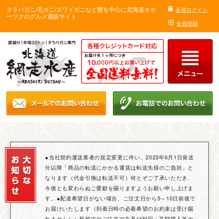
タラバガニ/毛ガニ/ズワイガニなど蟹を中心に北海道オホ
会員ログイン
ーツクのグルメ通販サイト
会員登録
●当社契約運送業者の規定変更に伴い、2023年6月1日発送
分以降「商品の転送にかかる運賃は転送先様のご負担」と
なります（代金引換は転送不可）何とぞご了承いただき、
今後とも変わらぬご愛顧を賜りますようお願い申し上げま
す。●配達希望日がない場合、ご注文日から5～10日前後で
お届けいたします（到着日時の必着希望のお約束は受け賜
れません）● 新規でのご注文の方及び初回・高額購入等の