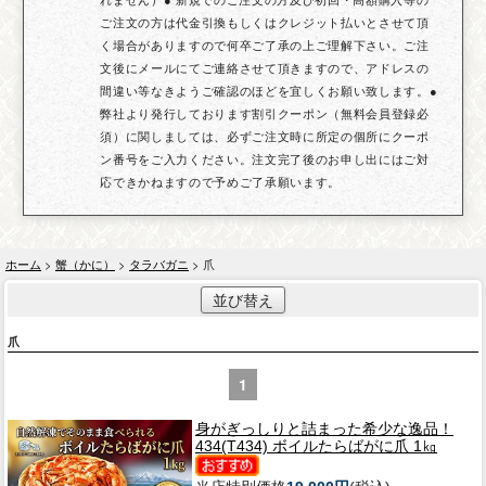
ご注文の方は代金引換もしくはクレジット払いとさせて頂
く場合がありますので何卒ご了承の上ご理解下さい。ご注
文後にメールにてご連絡させて頂きますので、アドレスの
間違い等なきようご確認のほどを宜しくお願い致します。●
弊社より発行しております割引クーポン（無料会員登録必
須）に関しましては、必ずご注文時に所定の個所にクーポ
ン番号をご入力ください。注文完了後のお申し出にはご対
応できかねますので予めご了承願います。
ホーム
>
蟹（かに）
>
タラバガニ
> 爪
並び替え
爪
1
身がぎっしりと詰まった希少な逸品！
434(T434) ボイルたらばがに爪 1㎏