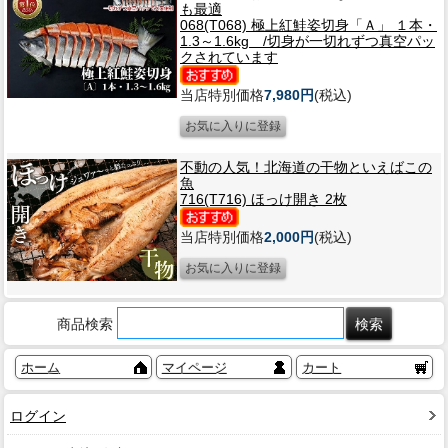
も最適
068(T068) 極上紅鮭姿切身「Ａ」 １本・
1.3～1.6kg /切身が一切れずつ真空パッ
クされています
当店特別価格
7,980円
(税込)
不動の人気！北海道の干物といえばこの
魚
716(T716) ほっけ開き 2枚
当店特別価格
2,000円
(税込)
商品検索
ホーム
マイページ
カート
ログイン