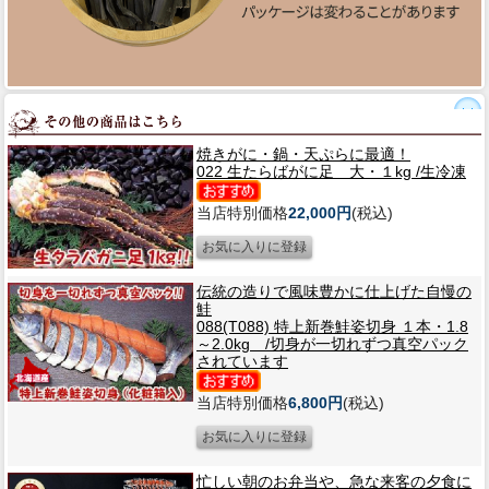
焼きがに・鍋・天ぷらに最適！
022 生たらばがに足 大・１kg /生冷凍
当店特別価格
22,000円
(税込)
伝統の造りで風味豊かに仕上げた自慢の
鮭
088(T088) 特上新巻鮭姿切身 １本・1.8
～2.0kg /切身が一切れずつ真空パック
されています
当店特別価格
6,800円
(税込)
忙しい朝のお弁当や、急な来客の夕食に