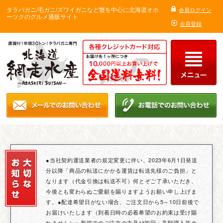
タラバガニ/毛ガニ/ズワイガニなど蟹を中心に北海道オホ
会員ログイン
ーツクのグルメ通販サイト
会員登録
●当社契約運送業者の規定変更に伴い、2023年6月1日発送
分以降「商品の転送にかかる運賃は転送先様のご負担」と
なります（代金引換は転送不可）何とぞご了承いただき、
今後とも変わらぬご愛顧を賜りますようお願い申し上げま
す。●配達希望日がない場合、ご注文日から5～10日前後で
お届けいたします（到着日時の必着希望のお約束は受け賜
れません）● 新規でのご注文の方及び初回・高額購入等の