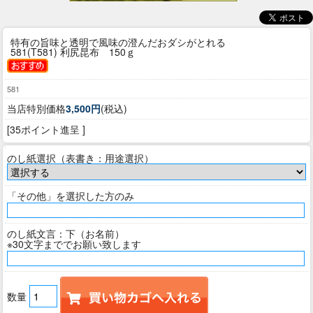
特有の旨味と透明で風味の澄んだおダシがとれる
581(T581) 利尻昆布 150ｇ
581
当店特別価格
3,500円
(税込)
[35ポイント進呈 ]
のし紙選択（表書き：用途選択）
「その他」を選択した方のみ
のし紙文言：下（お名前）
※30文字まででお願い致します
数量