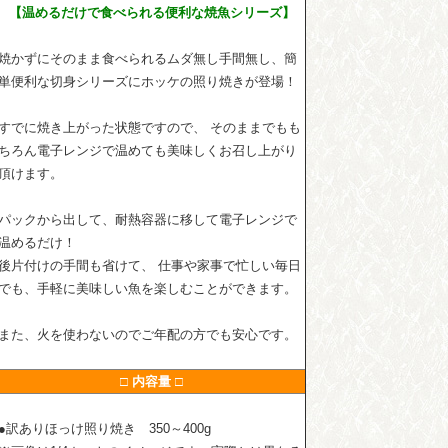
【温めるだけで食べられる便利な焼魚シリーズ】
焼かずにそのまま食べられるムダ無し手間無し、簡
単便利な切身シリーズにホッケの照り焼きが登場！
すでに焼き上がった状態ですので、 そのままでもも
ちろん電子レンジで温めても美味しくお召し上がり
頂けます。
パックから出して、耐熱容器に移して電子レンジで
温めるだけ！
後片付けの手間も省けて、 仕事や家事で忙しい毎日
でも、手軽に美味しい魚を楽しむことができます。
また、火を使わないのでご年配の方でも安心です。
□ 内容量 □
●訳ありほっけ照り焼き 350～400g