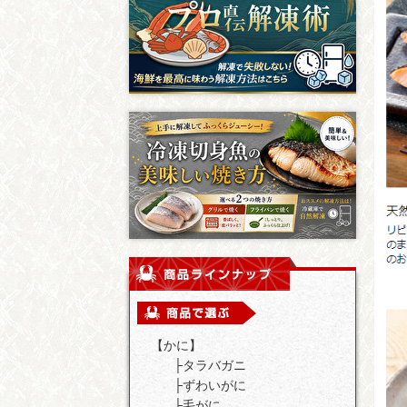
【かに】
├
タラバガニ
├
ずわいがに
├
毛がに