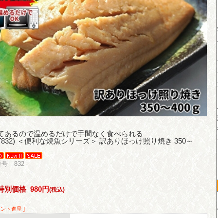
てあるので温めるだけで手間なく食べられる
(T832) ＜便利な焼魚シリーズ＞ 訳ありほっけ照り焼き 350～
号 832
特別価格
980円
(税込)
イント進呈 ]