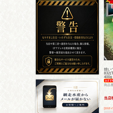
焼い
832
400g
商品番
当店
[10ポ