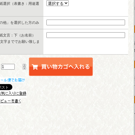
紙選択（表書き：用途選
の他」を選択した方のみ
紙文言：下（お名前）
0文字まででお願い致しま