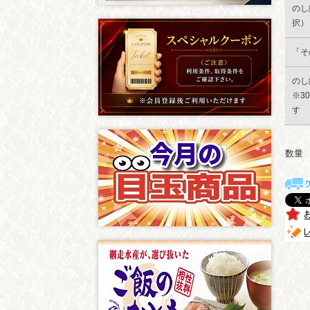
のし
択）
「そ
のし
※3
す
数量