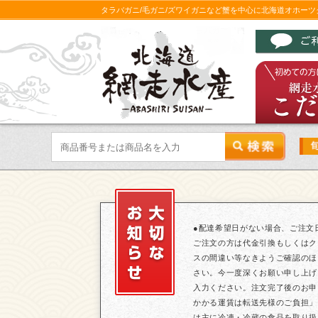
タラバガニ/毛ガニ/ズワイガニなど蟹を中心に北海道オホー
●配達希望日がない場合、ご注文
ご注文の方は代金引換もしくはク
スの間違い等なきようご確認のほ
さい。今一度深くお願い申し上げ
入力ください。注文完了後のお申
かかる運賃は転送先様のご負担」
は主に冷凍・冷蔵の食品を取り扱