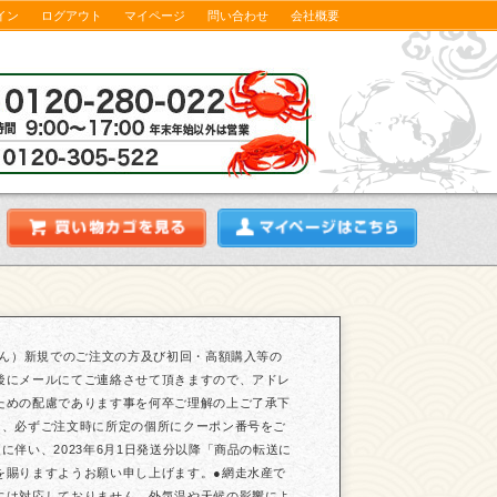
イン
ログアウト
マイページ
問い合わせ
会社概要
せん）新規でのご注文の方及び初回・高額購入等の
後にメールにてご連絡させて頂きますので、アドレ
ための配慮であります事を何卒ご理解の上ご了承下
は、必ずご注文時に所定の個所にクーポン番号をご
伴い、2023年6月1日発送分以降「商品の転送に
を賜りますようお願い申し上げます。●網走水産で
には対応しておりません。外気温や天候の影響によ