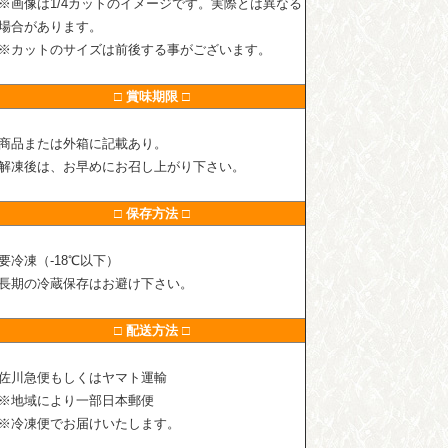
※画像は1/4カットのイメージです。実際とは異なる
場合があります。
※カットのサイズは前後する事がございます。
□ 賞味期限 □
商品または外箱に記載あり。
解凍後は、お早めにお召し上がり下さい。
□ 保存方法 □
要冷凍（-18℃以下）
長期の冷蔵保存はお避け下さい。
□ 配送方法 □
佐川急便もしくはヤマト運輸
※地域により一部日本郵便
※冷凍便でお届けいたします。