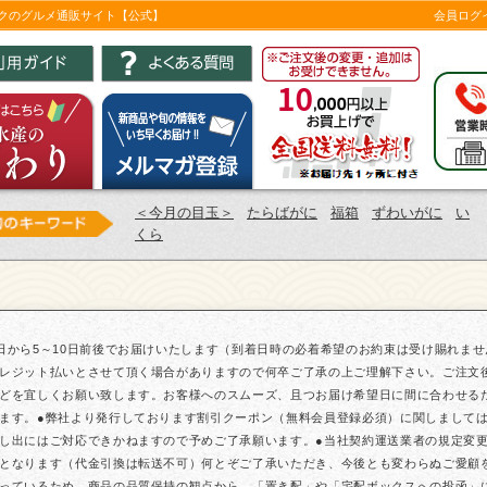
ツクのグルメ通販サイト【公式】
会員ログ
＜今月の目玉＞
たらばがに
福箱
ずわいがに
い
くら
日から5～10日前後でお届けいたします（到着日時の必着希望のお約束は受け賜れま
レジット払いとさせて頂く場合がありますので何卒ご了承の上ご理解下さい。ご注文
どを宜しくお願い致します。お客様へのスムーズ、且つお届け希望日に間に合わせる
ます。●弊社より発行しております割引クーポン（無料会員登録必須）に関しまして
し出にはご対応できかねますので予めご了承願います。●当社契約運送業者の規定変更に
となります（代金引換は転送不可）何とぞご了承いただき、今後とも変わらぬご愛顧
っているため、商品の品質保持の観点から、「置き配」や「宅配ボックスへの投函」