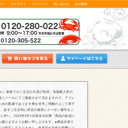
イン
ログアウト
マイページ
問い合わせ
会社概要
せん）新規でのご注文の方及び初回・高額購入等の
後にメールにてご連絡させて頂きますので、アドレ
ための配慮であります事を何卒ご理解の上ご了承下
は、必ずご注文時に所定の個所にクーポン番号をご
伴い、2023年6月1日発送分以降「商品の転送に
を賜りますようお願い申し上げます。●網走水産で
には対応しておりません。外気温や天候の影響によ