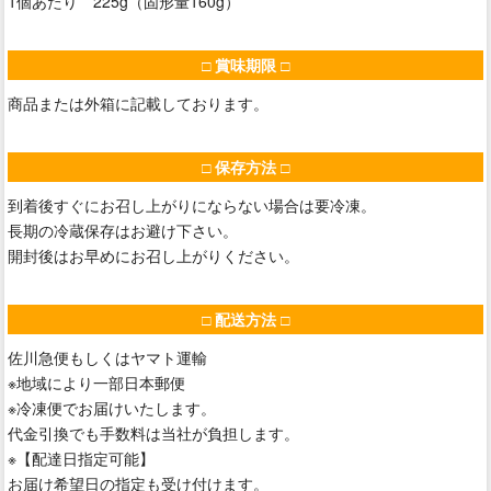
1個あたり 225g（固形量160g）
□ 賞味期限 □
商品または外箱に記載しております。
□ 保存方法 □
到着後すぐにお召し上がりにならない場合は要冷凍。
長期の冷蔵保存はお避け下さい。
開封後はお早めにお召し上がりください。
□ 配送方法 □
佐川急便もしくはヤマト運輸
※地域により一部日本郵便
※冷凍便でお届けいたします。
代金引換でも手数料は当社が負担します。
※【配達日指定可能】
お届け希望日の指定も受け付けます。