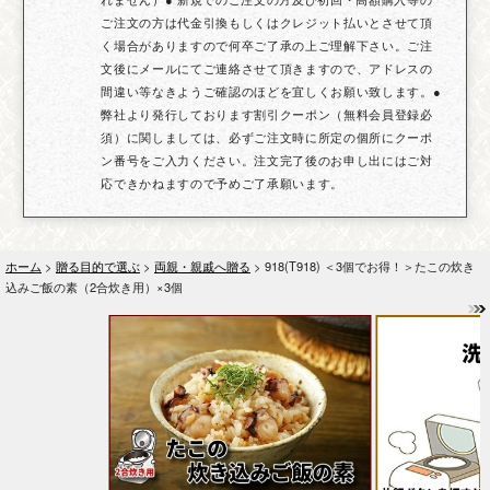
ご注文の方は代金引換もしくはクレジット払いとさせて頂
く場合がありますので何卒ご了承の上ご理解下さい。ご注
文後にメールにてご連絡させて頂きますので、アドレスの
間違い等なきようご確認のほどを宜しくお願い致します。●
弊社より発行しております割引クーポン（無料会員登録必
須）に関しましては、必ずご注文時に所定の個所にクーポ
ン番号をご入力ください。注文完了後のお申し出にはご対
応できかねますので予めご了承願います。
ホーム
>
贈る目的で選ぶ
>
両親・親戚へ贈る
> 918(T918) ＜3個でお得！＞たこの炊き
込みご飯の素（2合炊き用）×3個