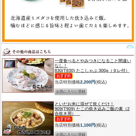
一度食べるとやみつきになること間違い
なし！
830(T830) たこしゃぶ 300g（タレ付）
当店特別価格
2,200円
(税込)
といだお米に混ぜて炊くだけ！
909(T909) たこの炊き込みご飯の素（2
合炊き用）
当店特別価格
1,100円
(税込)