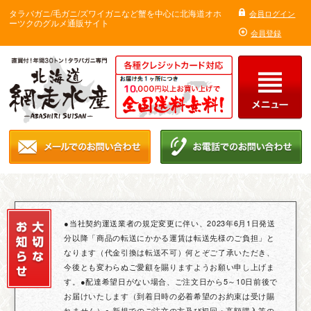
タラバガニ/毛ガニ/ズワイガニなど蟹を中心に北海道オホ
会員ログイン
ーツクのグルメ通販サイト
会員登録
●当社契約運送業者の規定変更に伴い、2023年6月1日発送
分以降「商品の転送にかかる運賃は転送先様のご負担」と
なります（代金引換は転送不可）何とぞご了承いただき、
今後とも変わらぬご愛顧を賜りますようお願い申し上げま
す。●配達希望日がない場合、ご注文日から5～10日前後で
お届けいたします（到着日時の必着希望のお約束は受け賜
れません）● 新規でのご注文の方及び初回・高額購入等の