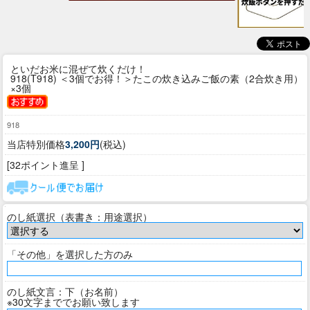
といだお米に混ぜて炊くだけ！
918(T918) ＜3個でお得！＞たこの炊き込みご飯の素（2合炊き用）
×3個
918
当店特別価格
3,200円
(税込)
[32ポイント進呈 ]
のし紙選択（表書き：用途選択）
「その他」を選択した方のみ
のし紙文言：下（お名前）
※30文字まででお願い致します