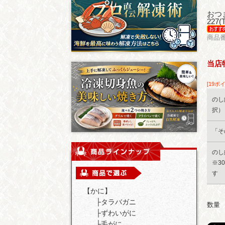
おつ
227
商品番
当店
[19ポ
のし
択）
「そ
のし
※3
す
【かに】
├
タラバガニ
数量
├
ずわいがに
├
毛がに