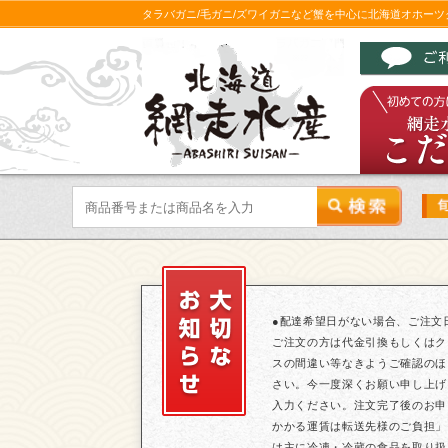
タラバガニ/毛ガニ/ズワイガニなど蟹を中心に北海道オホー
●配達希望日がない場合、ご注文
ご注文の方は代金引換もしくはク
スの間違い等なきようご確認のほ
さい。今一度深くお願い申し上げ
入力ください。注文完了後のお申
かかる運賃は転送先様のご負担」
は主に冷凍・冷蔵の食品を取り扱