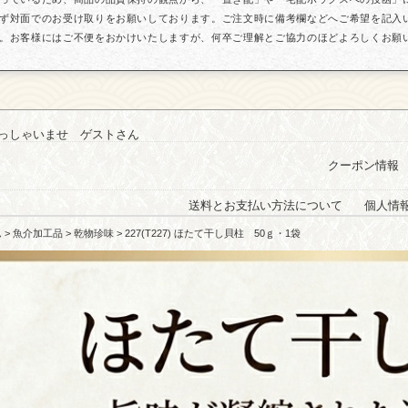
ず対面でのお受け取りをお願いしております。ご注文時に備考欄などへご希望を記入
。お客様にはご不便をおかけいたしますが、何卒ご理解とご協力のほどよろしくお願
っしゃいませ ゲストさん
クーポン情報
送料とお支払い方法について
個人情
ム
>
魚介加工品
>
乾物珍味
> 227(T227) ほたて干し貝柱 50ｇ・1袋