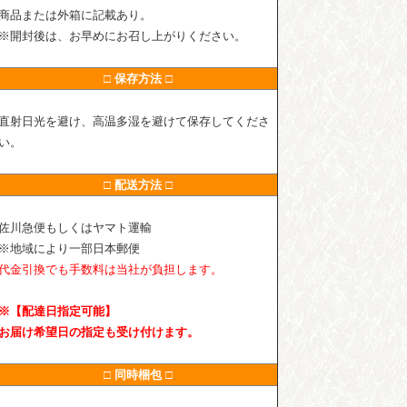
商品または外箱に記載あり。
※開封後は、お早めにお召し上がりください。
□ 保存方法 □
直射日光を避け、高温多湿を避けて保存してくださ
い。
□ 配送方法 □
佐川急便もしくはヤマト運輸
※地域により一部日本郵便
代金引換でも手数料は当社が負担します。
※【配達日指定可能】
お届け希望日の指定も受け付けます。
□ 同時梱包 □