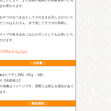
ることにより、より旨味が凝縮され高級食材へと生
まれ変わります。
おやつやおつまみとしてそのままお召し上がりいた
だくのはもちろん、水で戻してサラダの具材に。
スープや炊き込みごはんのダシとしてもお使いいた
だけます。
◎150ｇ入は
こちら
□ 内容量 □
●ほたて干し貝柱（50ｇ・1袋）
※【化粧箱入】
※画像はイメージです。実際とは異なる場合があり
ます。
□ 賞味期限 □