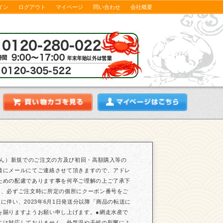
イン
ログアウト
マイページ
問い合わせ
会社概要
せん）新規でのご注文の方及び初回・高額購入等の
後にメールにてご連絡させて頂きますので、アドレ
ための配慮であります事を何卒ご理解の上ご了承下
は、必ずご注文時に所定の個所にクーポン番号をご
伴い、2023年6月1日発送分以降「商品の転送に
を賜りますようお願い申し上げます。●網走水産で
には対応しておりません。外気温や天候の影響によ