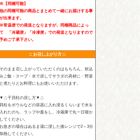
※【同梱可能】
他の同梱可能の商品とまとめて一緒にお届けする事
が出来ます。
※常温便での発送となりますが、同梱商品によっ
て 「冷蔵便」「冷凍便」での発送となりますので
予めご了承下さい。
□ お召し上がり方 □
そのまま召し上がっていただくのはもちろん、炊込
みご飯・スープ・水で戻してサラダの具材に・野菜
と煮たりとお料理にもお使いいただけます。
▼△干貝柱の戻し方▼△
貝柱をボウルなどの容器に入れ浸るくらいまで水を
入れたのち、ラップや蓋をし、冷蔵庫で丸一日寝か
してください。
お急ぎの場合はぬるま湯に浸した後レンジで2～3分
加熱してください。