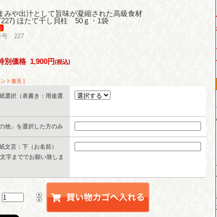
まみや出汁として旨味が凝縮された高級食材
(T227) ほたて干し貝柱 50ｇ・1袋
号 227
特別価格
1,900円
(税込)
イント進呈 ]
紙選択（表書き：用途選
の他」を選択した方のみ
紙文言：下（お名前）
0文字まででお願い致しま