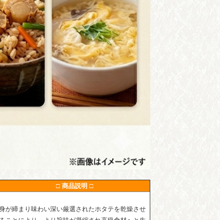
□ 商品説明 □
身が締まり味わい深い厳選されたホタテを乾燥させ