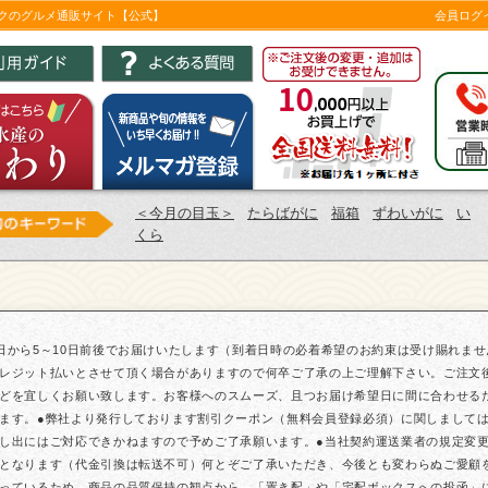
ツクのグルメ通販サイト【公式】
会員ログ
＜今月の目玉＞
たらばがに
福箱
ずわいがに
い
くら
日から5～10日前後でお届けいたします（到着日時の必着希望のお約束は受け賜れま
レジット払いとさせて頂く場合がありますので何卒ご了承の上ご理解下さい。ご注文
どを宜しくお願い致します。お客様へのスムーズ、且つお届け希望日に間に合わせる
ます。●弊社より発行しております割引クーポン（無料会員登録必須）に関しまして
し出にはご対応できかねますので予めご了承願います。●当社契約運送業者の規定変更に
となります（代金引換は転送不可）何とぞご了承いただき、今後とも変わらぬご愛顧
っているため、商品の品質保持の観点から、「置き配」や「宅配ボックスへの投函」