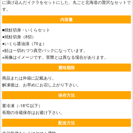
に漬け込んだイクラをセットにした、丸ごと北海道の贅沢なセットで
す。
内容量
■焼鮭切身・いくらセット
●焼鮭切身（8切）
●いくら醤油漬（70ｇ）
※鮭は一切れづつ真空パックになっています。
※画像はイメージです。実際とは異なる場合があります。
賞味期限
商品または外箱に記載あり。
解凍後は、お早めにお召し上がり下さい。
保存方法
要冷凍（-18℃以下）
長期の冷蔵保存はお避け下さい。
配送方法