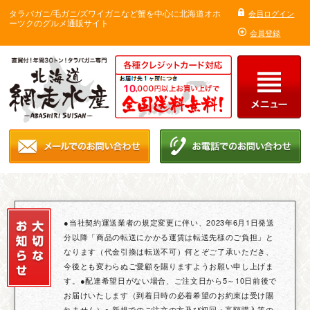
タラバガニ/毛ガニ/ズワイガニなど蟹を中心に北海道オホ
会員ログイン
ーツクのグルメ通販サイト
会員登録
●当社契約運送業者の規定変更に伴い、2023年6月1日発送
分以降「商品の転送にかかる運賃は転送先様のご負担」と
なります（代金引換は転送不可）何とぞご了承いただき、
今後とも変わらぬご愛顧を賜りますようお願い申し上げま
す。●配達希望日がない場合、ご注文日から5～10日前後で
お届けいたします（到着日時の必着希望のお約束は受け賜
れません）● 新規でのご注文の方及び初回・高額購入等の