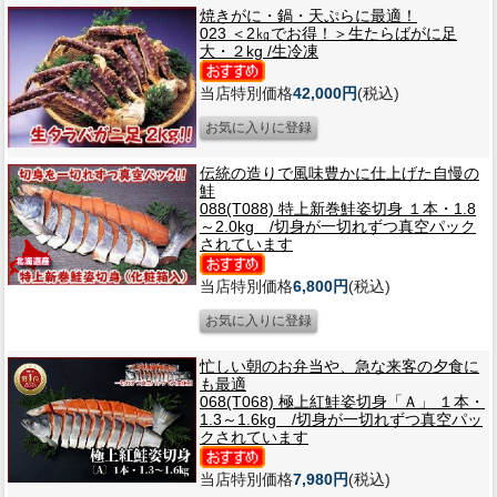
焼きがに・鍋・天ぷらに最適！
023 ＜2㎏でお得！＞生たらばがに足
大・２kg /生冷凍
当店特別価格
42,000円
(税込)
伝統の造りで風味豊かに仕上げた自慢の
鮭
088(T088) 特上新巻鮭姿切身 １本・1.8
～2.0kg /切身が一切れずつ真空パック
されています
当店特別価格
6,800円
(税込)
忙しい朝のお弁当や、急な来客の夕食に
も最適
068(T068) 極上紅鮭姿切身「Ａ」 １本・
1.3～1.6kg /切身が一切れずつ真空パッ
クされています
当店特別価格
7,980円
(税込)