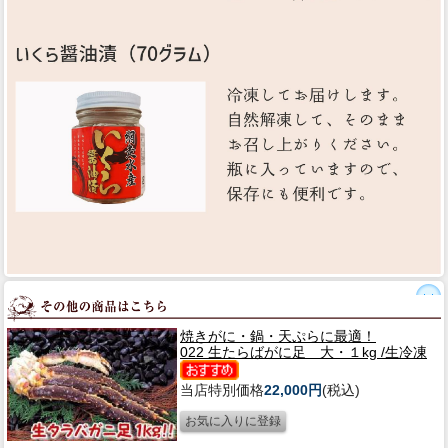
焼きがに・鍋・天ぷらに最適！
022 生たらばがに足 大・１kg /生冷凍
当店特別価格
22,000円
(税込)