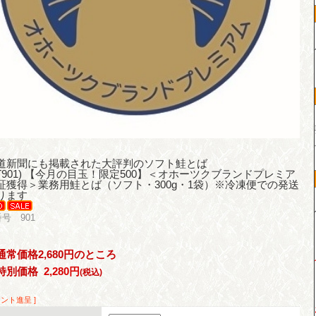
道新聞にも掲載された大評判のソフト鮭とば
1(T901) 【今月の目玉！限定500】＜オホーツクブランドプレミア
証獲得＞業務用鮭とば（ソフト・300g・1袋）※冷凍便での発送
ります
号 901
通常価格2,680円のところ
特別価格
2,280円
(税込)
イント進呈 ]