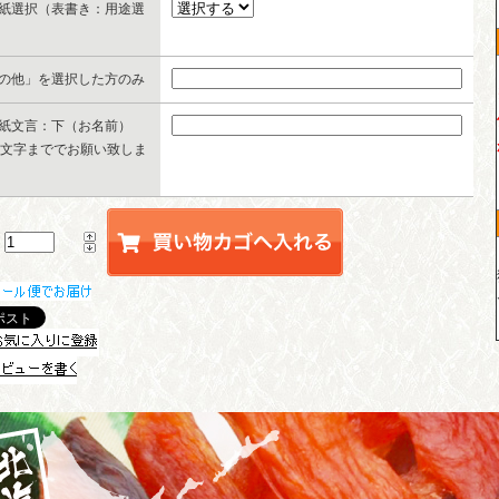
紙選択（表書き：用途選
の他」を選択した方のみ
紙文言：下（お名前）
0文字まででお願い致しま