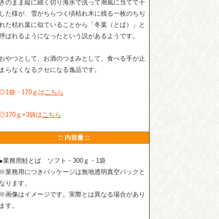
きのまま縦に細く切り海水で洗って潮風に当てて干
した様が、雪がちらつく頃枯れ木に残る一枚のちぢ
れた枯れ葉に似ていることから「冬葉（とば）」と
呼ばれるようになったという説があるようです。
おやつとして、お酒のつまみとして、食べる手が止
まらなくなるクセになる逸品です。
◎1袋・170ｇは
こちら
◎170ｇ×3袋は
こちら
□ 内容量 □
●業務用鮭とば ソフト・300ｇ・1袋
※業務用につきパッケージは無地透明真空パックと
なります。
※画像はイメージです。実際とは異なる場合があり
ます。