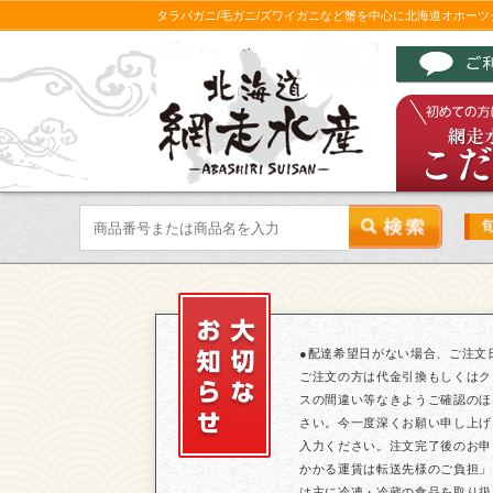
タラバガニ/毛ガニ/ズワイガニなど蟹を中心に北海道オホー
●配達希望日がない場合、ご注文
ご注文の方は代金引換もしくはク
スの間違い等なきようご確認のほ
さい。今一度深くお願い申し上げ
入力ください。注文完了後のお申
かかる運賃は転送先様のご負担」
は主に冷凍・冷蔵の食品を取り扱