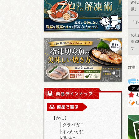
のし
択）
「そ
のし
※3
す
数量
【かに】
├
タラバガニ
├
ずわいがに
├
毛がに