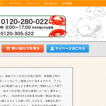
イン
ログアウト
マイページ
問い合わせ
会社概要
せん）新規でのご注文の方及び初回・高額購入等の
後にメールにてご連絡させて頂きますので、アドレ
ための配慮であります事を何卒ご理解の上ご了承下
は、必ずご注文時に所定の個所にクーポン番号をご
伴い、2023年6月1日発送分以降「商品の転送に
を賜りますようお願い申し上げます。●網走水産で
には対応しておりません。外気温や天候の影響によ