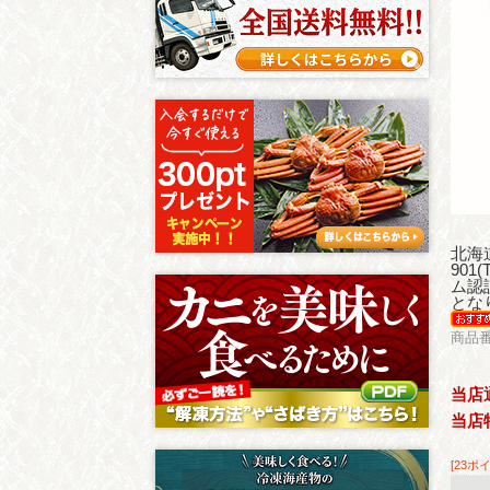
北海
90
ム認
とな
商品番
当店
当店
[23ポ