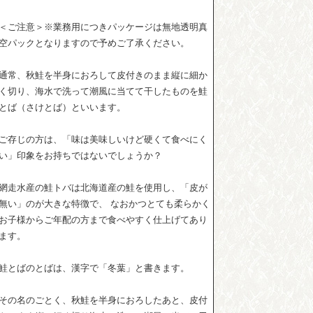
＜ご注意＞※業務用につきパッケージは無地透明真
空パックとなりますので予めご了承ください。
通常、秋鮭を半身におろして皮付きのまま縦に細か
く切り、海水で洗って潮風に当てて干したものを鮭
とば（さけとば）といいます。
ご存じの方は、「味は美味しいけど硬くて食べにく
い」印象をお持ちではないでしょうか？
網走水産の鮭トバは北海道産の鮭を使用し、「皮が
無い」のが大きな特徴で、 なおかつとても柔らかく
お子様からご年配の方まで食べやすく仕上げてあり
ます。
鮭とばのとばは、漢字で「冬葉」と書きます。
その名のごとく、秋鮭を半身におろしたあと、皮付