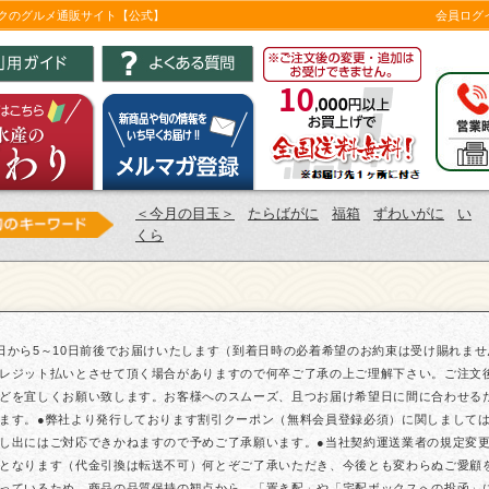
ツクのグルメ通販サイト【公式】
会員ログ
＜今月の目玉＞
たらばがに
福箱
ずわいがに
い
くら
日から5～10日前後でお届けいたします（到着日時の必着希望のお約束は受け賜れま
レジット払いとさせて頂く場合がありますので何卒ご了承の上ご理解下さい。ご注文
どを宜しくお願い致します。お客様へのスムーズ、且つお届け希望日に間に合わせる
ます。●弊社より発行しております割引クーポン（無料会員登録必須）に関しまして
し出にはご対応できかねますので予めご了承願います。●当社契約運送業者の規定変更に
となります（代金引換は転送不可）何とぞご了承いただき、今後とも変わらぬご愛顧
っているため、商品の品質保持の観点から、「置き配」や「宅配ボックスへの投函」