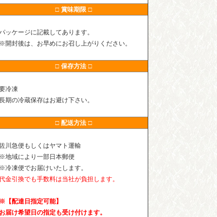
□ 賞味期限 □
パッケージに記載してあります。
※開封後は、お早めにお召し上がりください。
□ 保存方法 □
要冷凍
長期の冷蔵保存はお避け下さい。
□ 配送方法 □
佐川急便もしくはヤマト運輸
※地域により一部日本郵便
※冷凍便でお届けいたします。
代金引換でも手数料は当社が負担します。
※【配達日指定可能】
お届け希望日の指定も受け付けます。