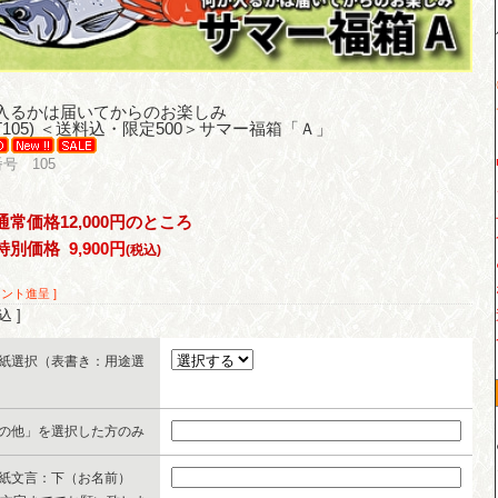
入るかは届いてからのお楽しみ
(T105) ＜送料込・限定500＞サマー福箱「Ａ」
号 105
通常価格12,000円のところ
特別価格
9,900円
(税込)
イント進呈 ]
込 ]
紙選択（表書き：用途選
の他」を選択した方のみ
紙文言：下（お名前）