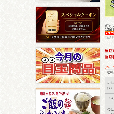
何が
105
商品番
当店
当店
[99ポ
[ 送料
のし
択）
「そ
のし