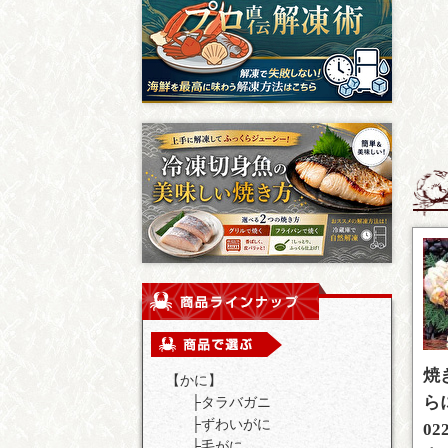
焼
【かに】
ら
├
タラバガニ
├
ずわいがに
0
├
毛がに