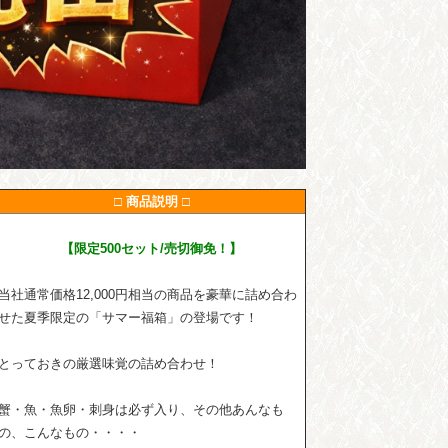
□ 商品説明 □
【限定500セット/売切御免！】
当社通常価格12,000円相当の商品を豪華に詰め合わ
せた夏季限定の「サマー福箱」の登場です！
とっておきの厳選味覚の詰め合わせ！
蟹・魚・魚卵・刺身は必ず入り、その他あんなも
の、こんなもの・・・・