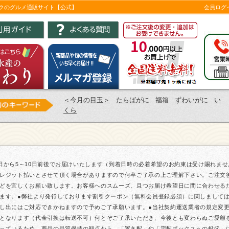
ツクのグルメ通販サイト【公式】
会員ログ
＜今月の目玉＞
たらばがに
福箱
ずわいがに
い
くら
日から5～10日前後でお届けいたします（到着日時の必着希望のお約束は受け賜れま
レジット払いとさせて頂く場合がありますので何卒ご了承の上ご理解下さい。ご注文
どを宜しくお願い致します。お客様へのスムーズ、且つお届け希望日に間に合わせる
ます。●弊社より発行しております割引クーポン（無料会員登録必須）に関しまして
し出にはご対応できかねますので予めご了承願います。●当社契約運送業者の規定変更に
となります（代金引換は転送不可）何とぞご了承いただき、今後とも変わらぬご愛顧
っているため、商品の品質保持の観点から、「置き配」や「宅配ボックスへの投函」