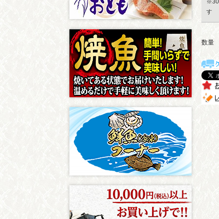
※3
す
数量