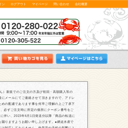
イン
ログアウト
マイページ
問い合わせ
会社概要
せん）新規でのご注文の方及び初回・高額購入等の
後にメールにてご連絡させて頂きますので、アドレ
ための配慮であります事を何卒ご理解の上ご了承下
は、必ずご注文時に所定の個所にクーポン番号をご
伴い、2023年6月1日発送分以降「商品の転送に
を賜りますようお願い申し上げます。●網走水産で
には対応しておりません。外気温や天候の影響によ