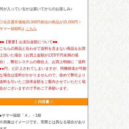
何が入っているかは届いてからのお楽しみ♪
◎当店通常価格20,000円相当の商品が15,000円！
サマー福箱Bは
こちら
■■【重要】お支払金額について■■
こちらの商品と合わせて送料を含まない商品をお買
上頂いた場合（お買上金額が1万5千円未満の場
合）、弊社システムの都合上、お買上明細に「送料
●●円」と計上されてしまいますが、同梱発送が可能
な場合は送料がかかりませんので、改めて弊社より
送料を引いたご請求金額をご案内させていただく場
合がございますので予めご了承願います。
□ 内容量 □
●サマー福箱「Ａ」・1箱
※画像はイメージです。実際とは異なる場合があり
ます。