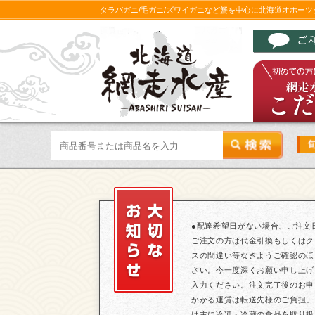
タラバガニ/毛ガニ/ズワイガニなど蟹を中心に北海道オホー
●配達希望日がない場合、ご注文
ご注文の方は代金引換もしくはク
スの間違い等なきようご確認のほ
さい。今一度深くお願い申し上げ
入力ください。注文完了後のお申
かかる運賃は転送先様のご負担」
は主に冷凍・冷蔵の食品を取り扱