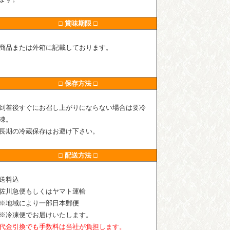
□ 賞味期限 □
商品または外箱に記載しております。
□ 保存方法 □
到着後すぐにお召し上がりにならない場合は要冷
凍。
長期の冷蔵保存はお避け下さい。
□ 配送方法 □
送料込
佐川急便もしくはヤマト運輸
※地域により一部日本郵便
※冷凍便でお届けいたします。
代金引換でも手数料は当社が負担します。