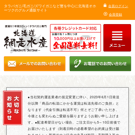
タラバガニ/毛ガニ/ズワイガニなど蟹を中心に北海道オホ
会員ログイン
ーツクのグルメ通販サイト
会員登録
●当社契約運送業者の規定変更に伴い、2023年6月1日発送
分以降「商品の転送にかかる運賃は転送先様のご負担」と
なります（代金引換は転送不可）何とぞご了承いただき、
今後とも変わらぬご愛顧を賜りますようお願い申し上げま
す。●配達希望日がない場合、ご注文日から5～10日前後で
お届けいたします（到着日時の必着希望のお約束は受け賜
れません）● 新規でのご注文の方及び初回・高額購入等の