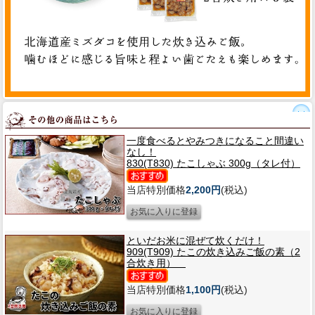
一度食べるとやみつきになること間違い
なし！
830(T830) たこしゃぶ 300g（タレ付）
当店特別価格
2,200円
(税込)
といだお米に混ぜて炊くだけ！
909(T909) たこの炊き込みご飯の素（2
合炊き用）
当店特別価格
1,100円
(税込)