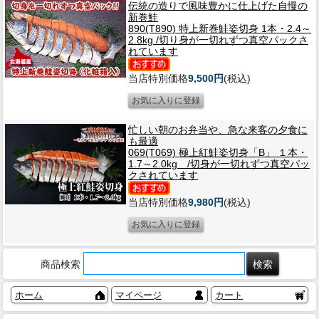
伝統の造りで風味豊かに仕上げた自慢の
新巻鮭
890(T890) 特上新巻鮭姿切身 1本・2.4～
2.8kg /切り身が一切れずつ真空パックさ
れています
当店特別価格
9,500円
(税込)
忙しい朝のお弁当や、急な来客の夕食に
も最適
069(T069) 極上紅鮭姿切身「B」 １本・
1.7～2.0kg /切身が一切れずつ真空パッ
クされています
当店特別価格
9,980円
(税込)
商品検索
ホーム
マイページ
カート