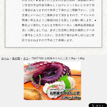
ご注文の方は代金引換もしくはクレジット払いとさせて頂
く場合がありますので何卒ご了承の上ご理解下さい。ご注
文後にメールにてご連絡させて頂きますので、アドレスの
間違い等なきようご確認のほどを宜しくお願い致します。●
弊社より発行しております割引クーポン（無料会員登録必
須）に関しましては、必ずご注文時に所定の個所にクーポ
ン番号をご入力ください。注文完了後のお申し出にはご対
応できかねますので予めご了承願います。
ホーム
>
魚介類
>
タコ
> 733(T733) お刺身ボイルたこ足 1.3kg～1.6kg