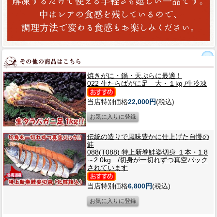
焼きがに・鍋・天ぷらに最適！
022 生たらばがに足 大・１kg /生冷凍
当店特別価格
22,000円
(税込)
伝統の造りで風味豊かに仕上げた自慢の
鮭
088(T088) 特上新巻鮭姿切身 １本・1.8
～2.0kg /切身が一切れずつ真空パック
されています
当店特別価格
6,800円
(税込)