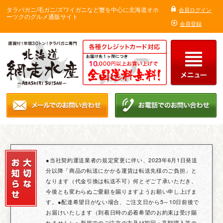
タラバガニ/毛ガニ/ズワイガニなど蟹を中心に北海道オホ
会員ログイン
ーツクのグルメ通販サイト
会員登録
●当社契約運送業者の規定変更に伴い、2023年6月1日発送
分以降「商品の転送にかかる運賃は転送先様のご負担」と
なります（代金引換は転送不可）何とぞご了承いただき、
今後とも変わらぬご愛顧を賜りますようお願い申し上げま
す。●配達希望日がない場合、ご注文日から5～10日前後で
お届けいたします（到着日時の必着希望のお約束は受け賜
れません）● 新規でのご注文の方及び初回・高額購入等の