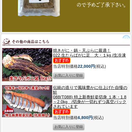
焼きがに・鍋・天ぷらに最適！
022 生たらばがに足 大・１kg /生冷凍
当店特別価格
22,000円
(税込)
伝統の造りで風味豊かに仕上げた自慢の
鮭
088(T088) 特上新巻鮭姿切身 １本・1.8
～2.0kg /切身が一切れずつ真空パック
されています
当店特別価格
6,800円
(税込)