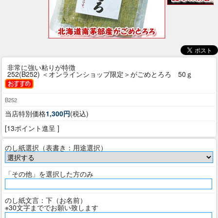
非常に強い粘りが特徴
252(B252) ＜オンラインショップ限定＞がごめとろろ 50ｇ
B252
当店特別価格
1,300円
(税込)
[13ポイント進呈 ]
のし紙選択（表書き：用途選択）
「その他」を選択した方のみ
のし紙文言：下（お名前）
※30文字まででお願い致します