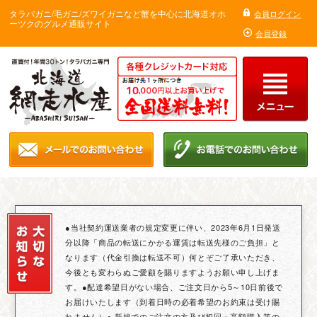
タラバガニ/毛ガニ/ズワイガニなど蟹を中心に北海道オホ
会員ログイン
ーツクのグルメ通販サイト
会員登録
●当社契約運送業者の規定変更に伴い、2023年6月1日発送
分以降「商品の転送にかかる運賃は転送先様のご負担」と
なります（代金引換は転送不可）何とぞご了承いただき、
今後とも変わらぬご愛顧を賜りますようお願い申し上げま
す。●配達希望日がない場合、ご注文日から5～10日前後で
お届けいたします（到着日時の必着希望のお約束は受け賜
れません）● 新規でのご注文の方及び初回・高額購入等の