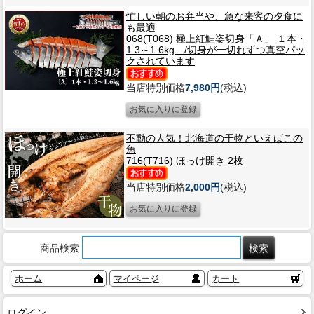
忙しい朝のお弁当や、急な来客の夕食に
も最適
068(T068) 極上紅鮭姿切身「Ａ」 １本・
1.3～1.6kg /切身が一切れずつ真空パッ
クされています
当店特別価格
7,980円
(税込)
不動の人気！北海道の干物といえばこの
魚
716(T716) ほっけ開き 2枚
当店特別価格
2,000円
(税込)
商品検索
ホーム
マイページ
カート
ログイン