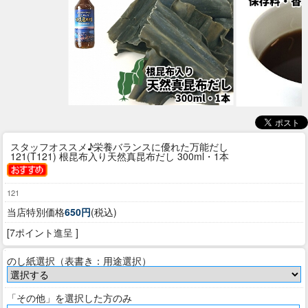
スタッフオススメ♪栄養バランスに優れた万能だし
121(T121) 根昆布入り天然真昆布だし 300ml・1本
121
当店特別価格
650円
(税込)
[7ポイント進呈 ]
のし紙選択（表書き：用途選択）
「その他」を選択した方のみ