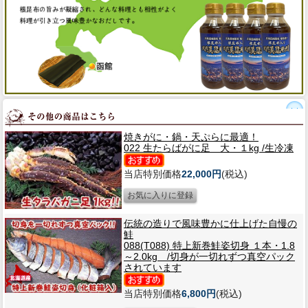
焼きがに・鍋・天ぷらに最適！
022 生たらばがに足 大・１kg /生冷凍
当店特別価格
22,000円
(税込)
伝統の造りで風味豊かに仕上げた自慢の
鮭
088(T088) 特上新巻鮭姿切身 １本・1.8
～2.0kg /切身が一切れずつ真空パック
されています
当店特別価格
6,800円
(税込)