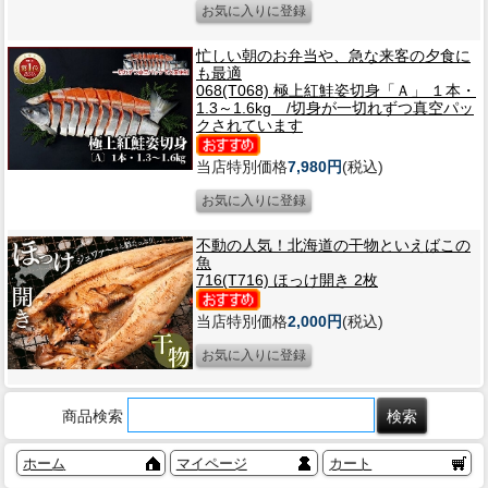
忙しい朝のお弁当や、急な来客の夕食に
も最適
068(T068) 極上紅鮭姿切身「Ａ」 １本・
1.3～1.6kg /切身が一切れずつ真空パッ
クされています
当店特別価格
7,980円
(税込)
不動の人気！北海道の干物といえばこの
魚
716(T716) ほっけ開き 2枚
当店特別価格
2,000円
(税込)
商品検索
ホーム
マイページ
カート