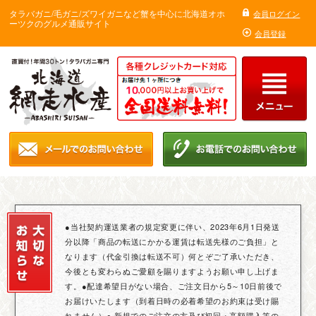
タラバガニ/毛ガニ/ズワイガニなど蟹を中心に北海道オホ
会員ログイン
ーツクのグルメ通販サイト
会員登録
●当社契約運送業者の規定変更に伴い、2023年6月1日発送
分以降「商品の転送にかかる運賃は転送先様のご負担」と
なります（代金引換は転送不可）何とぞご了承いただき、
今後とも変わらぬご愛顧を賜りますようお願い申し上げま
す。●配達希望日がない場合、ご注文日から5～10日前後で
お届けいたします（到着日時の必着希望のお約束は受け賜
れません）● 新規でのご注文の方及び初回・高額購入等の