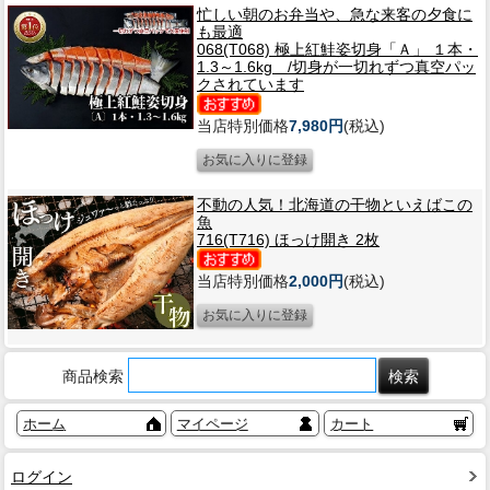
忙しい朝のお弁当や、急な来客の夕食に
も最適
068(T068) 極上紅鮭姿切身「Ａ」 １本・
1.3～1.6kg /切身が一切れずつ真空パッ
クされています
当店特別価格
7,980円
(税込)
不動の人気！北海道の干物といえばこの
魚
716(T716) ほっけ開き 2枚
当店特別価格
2,000円
(税込)
商品検索
ホーム
マイページ
カート
ログイン