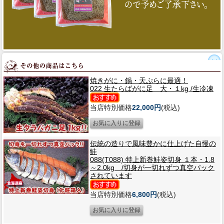
焼きがに・鍋・天ぷらに最適！
022 生たらばがに足 大・１kg /生冷凍
当店特別価格
22,000円
(税込)
伝統の造りで風味豊かに仕上げた自慢の
鮭
088(T088) 特上新巻鮭姿切身 １本・1.8
～2.0kg /切身が一切れずつ真空パック
されています
当店特別価格
6,800円
(税込)