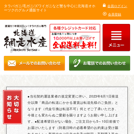
タラバガニ/毛ガニ/ズワイガニなど蟹を中心に北海道オホ
会員ログイン
ーツクのグルメ通販サイト
会員登録
●当社契約運送業者の規定変更に伴い、2023年6月1日発送
分以降「商品の転送にかかる運賃は転送先様のご負担」と
なります（代金引換は転送不可）何とぞご了承いただき、
今後とも変わらぬご愛顧を賜りますようお願い申し上げま
す。●配達希望日がない場合、ご注文日から5～10日前後で
お届けいたします（到着日時の必着希望のお約束は受け賜
れません）● 新規でのご注文の方及び初回・高額購入等の