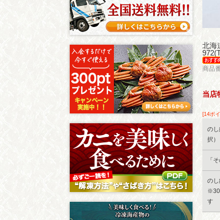
北海
972
商品番
当店
[14ポ
のし
択）
「そ
のし
※3
す