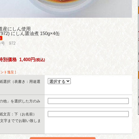
道産にしん使用
(T972) にしん醤油煮 150g×4缶
号 972
特別価格
1,400円
(税込)
イント進呈 ]
紙選択（表書き：用途選
の他」を選択した方のみ
紙文言：下（お名前）
0文字まででお願い致しま