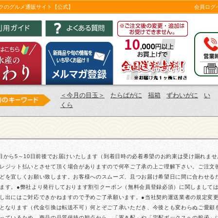
ツクのグルメ通販サイト【公式】
会員ログ
＜今月の目玉＞
たらばがに
福箱
ずわいがに
い
くら
日から5～10日前後でお届けいたします（到着日時の必着希望のお約束は受け賜れま
レジット払いとさせて頂く場合がありますので何卒ご了承の上ご理解下さい。ご注文
どを宜しくお願い致します。お客様へのスムーズ、且つお届け希望日に間に合わせる
ます。●弊社より発行しております割引クーポン（無料会員登録必須）に関しまして
し出にはご対応できかねますので予めご了承願います。●当社契約運送業者の規定変更に
となります（代金引換は転送不可）何とぞご了承いただき、今後とも変わらぬご愛顧
っているため、商品の品質保持の観点から、「置き配」や「宅配ボックスへの投函」