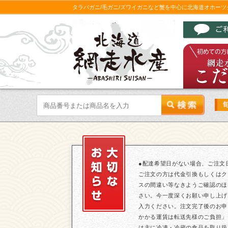
タラバガニ/毛ガニ/ズワイガニなど蟹を中心に北海道オホー
●配達希望日がない場合、ご注文
ご注文の方は代金引換もしくはク
スの間違い等なきようご確認のほ
さい。今一度深くお願い申し上げ
入力ください。注文完了後のお申
かかる運賃は転送先様のご負担」
は主に冷凍・冷蔵の食品を取り扱