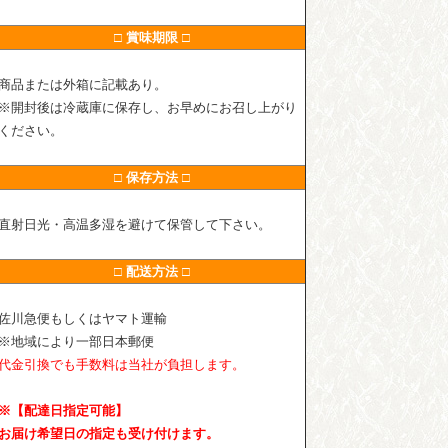
□ 賞味期限 □
商品または外箱に記載あり。
※開封後は冷蔵庫に保存し、お早めにお召し上がり
ください。
□ 保存方法 □
直射日光・高温多湿を避けて保管して下さい。
□ 配送方法 □
佐川急便もしくはヤマト運輸
※地域により一部日本郵便
代金引換でも手数料は当社が負担します。
※【配達日指定可能】
お届け希望日の指定も受け付けます。