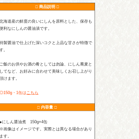
□ 商品説明 □
北海道産の鮮度の良いにしんを原料とした、保存も
便利なにしんの醤油漬です。
特製醤油で仕上げた深いコクと上品な甘さが特徴で
す。
ご飯のお供やお酒の肴としては勿論、にしん蕎麦と
してなど、お好みに合わせて美味しくお召し上がり
頂けます。
◎150g・1缶は
こちら
□ 内容量 □
●にしん醤油煮 150g×4缶
※画像はイメージです。実際とは異なる場合があり
ます。