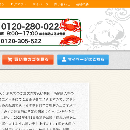
イン
ログアウト
マイページ
問い合わせ
会社概要
せん）新規でのご注文の方及び初回・高額購入等の
後にメールにてご連絡させて頂きますので、アドレ
ための配慮であります事を何卒ご理解の上ご了承下
は、必ずご注文時に所定の個所にクーポン番号をご
伴い、2023年6月1日発送分以降「商品の転送に
を賜りますようお願い申し上げます。●網走水産で
には対応しておりません。外気温や天候の影響によ