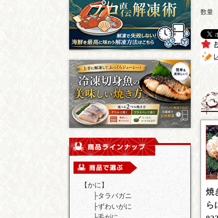
数量
【かに】
焼
├
タラバガニ
ら
├
ずわいがに
├
毛がに