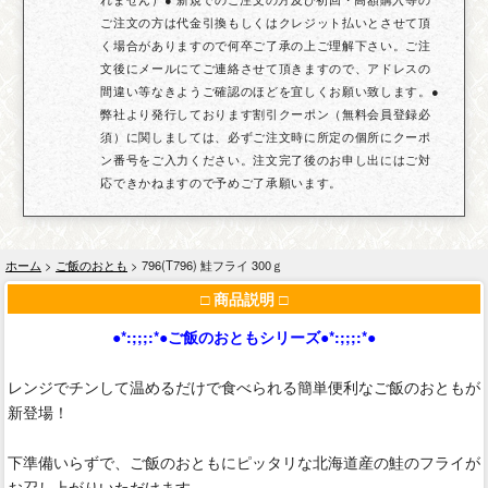
ご注文の方は代金引換もしくはクレジット払いとさせて頂
く場合がありますので何卒ご了承の上ご理解下さい。ご注
文後にメールにてご連絡させて頂きますので、アドレスの
間違い等なきようご確認のほどを宜しくお願い致します。●
弊社より発行しております割引クーポン（無料会員登録必
須）に関しましては、必ずご注文時に所定の個所にクーポ
ン番号をご入力ください。注文完了後のお申し出にはご対
応できかねますので予めご了承願います。
ホーム
>
ご飯のおとも
> 796(T796) 鮭フライ 300ｇ
□ 商品説明 □
●*:;;;:*●ご飯のおともシリーズ●*:;;;:*●
レンジでチンして温めるだけで食べられる簡単便利なご飯のおともが
新登場！
下準備いらずで、ご飯のおともにピッタリな北海道産の鮭のフライが
お召し上がりいただけます。