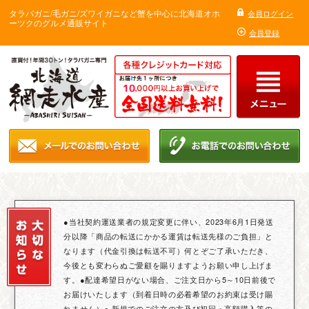
タラバガニ/毛ガニ/ズワイガニなど蟹を中心に北海道オホ
会員ログイン
ーツクのグルメ通販サイト
会員登録
●当社契約運送業者の規定変更に伴い、2023年6月1日発送
分以降「商品の転送にかかる運賃は転送先様のご負担」と
なります（代金引換は転送不可）何とぞご了承いただき、
今後とも変わらぬご愛顧を賜りますようお願い申し上げま
す。●配達希望日がない場合、ご注文日から5～10日前後で
お届けいたします（到着日時の必着希望のお約束は受け賜
れません）● 新規でのご注文の方及び初回・高額購入等の