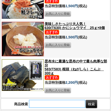
当店特別価格
1,500円
(税込)
美味しさたっぷり大人気！
630(T630) かにシュウマイ 25ｇ×8個
当店特別価格
1,500円
(税込)
昆布水に最適な昆布の中で最も肉厚な部
分
583(T583) 根頭（ねがしら）こんぶ
300ｇ
当店特別価格
2,200円
(税込)
商品検索