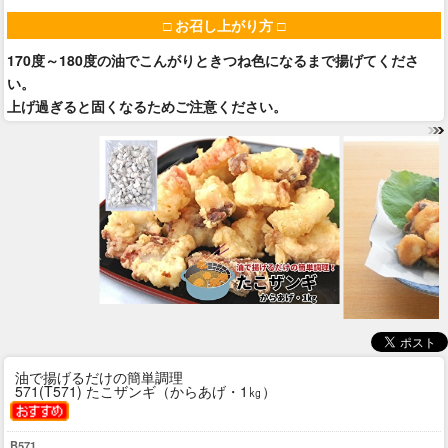
□ お召し上がり方 □
170度～180度の油でこんがりときつね色になるまで揚げてくださ
い。
上げ過ぎると固くなるためご注意ください。
油で揚げるだけの簡単調理
571(T571) たこザンギ（からあげ・1㎏）
B571