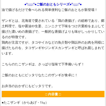
●*:;;;:*●ご飯のおともシリーズ●*:;;;:*●
油で揚げるだけで食べられる簡単便利なご飯のおともが新登場！
ザンギとは、北海道で愛されている「鶏の唐揚げ」の総称であり、郷
土料理で、塩や醤油や生姜、ニンニクで下味をつけ片栗粉をまぶして
揚げた濃いめの唐揚げで、一般的な唐揚げよりも味がしっかりしてい
るのが特徴です。
鶏肉が主流ですが、タコやイカなどの魚介類や鶏以外のお肉を同様に
揚げたものを、タコザンギやジンギスカンザンギと呼ばれ親しまれて
います。
こちらのたこザンギは、さっぱり塩味で下準備いらず！
ご飯のおともにピッタリなたこのザンギが食卓に！
お弁当のおかずにもピッタリです。
□ 内容量 □
●たこザンギ（からあげ・1㎏）