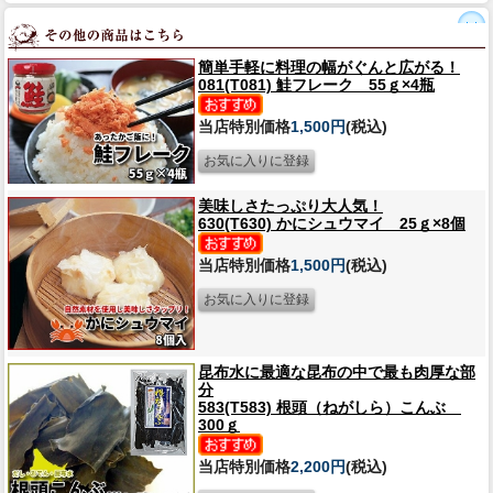
簡単手軽に料理の幅がぐんと広がる！
081(T081) 鮭フレーク 55ｇ×4瓶
当店特別価格
1,500円
(税込)
美味しさたっぷり大人気！
630(T630) かにシュウマイ 25ｇ×8個
当店特別価格
1,500円
(税込)
昆布水に最適な昆布の中で最も肉厚な部
分
583(T583) 根頭（ねがしら）こんぶ
300ｇ
当店特別価格
2,200円
(税込)