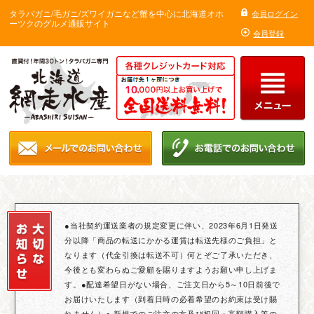
タラバガニ/毛ガニ/ズワイガニなど蟹を中心に北海道オホ
会員ログイン
ーツクのグルメ通販サイト
会員登録
●当社契約運送業者の規定変更に伴い、2023年6月1日発送
分以降「商品の転送にかかる運賃は転送先様のご負担」と
なります（代金引換は転送不可）何とぞご了承いただき、
今後とも変わらぬご愛顧を賜りますようお願い申し上げま
す。●配達希望日がない場合、ご注文日から5～10日前後で
お届けいたします（到着日時の必着希望のお約束は受け賜
れません）● 新規でのご注文の方及び初回・高額購入等の