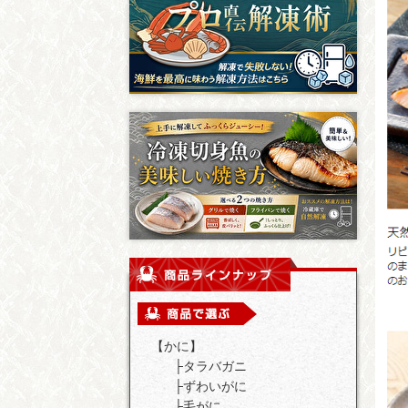
【かに】
├
タラバガニ
├
ずわいがに
├
毛がに