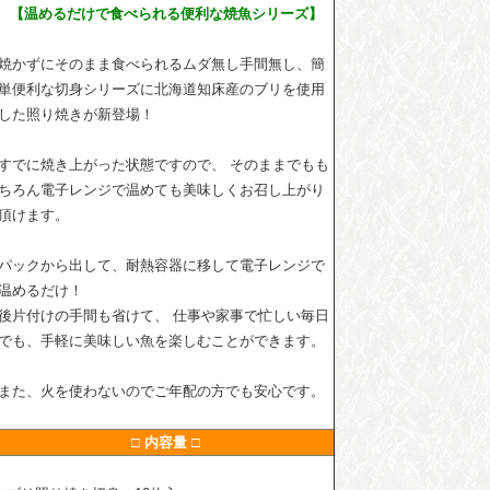
【温めるだけで食べられる便利な焼魚シリーズ】
焼かずにそのまま食べられるムダ無し手間無し、簡
単便利な切身シリーズに北海道知床産のブリを使用
した照り焼きが新登場！
すでに焼き上がった状態ですので、 そのままでもも
ちろん電子レンジで温めても美味しくお召し上がり
頂けます。
パックから出して、耐熱容器に移して電子レンジで
温めるだけ！
後片付けの手間も省けて、 仕事や家事で忙しい毎日
でも、手軽に美味しい魚を楽しむことができます。
また、火を使わないのでご年配の方でも安心です。
□ 内容量 □