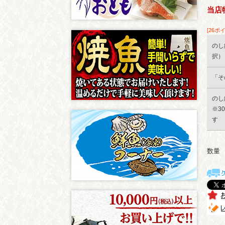
当店
[26ポ
のし
択）
「そ
のし
※3
す
数量