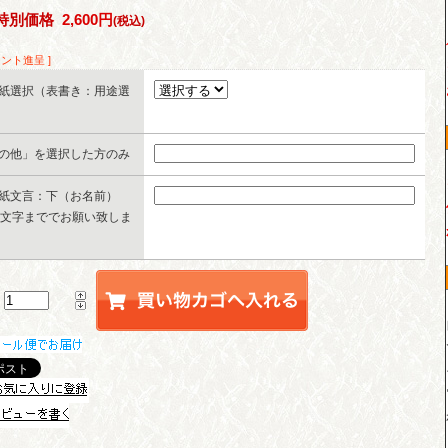
特別価格
2,600円
(税込)
イント進呈 ]
紙選択（表書き：用途選
の他」を選択した方のみ
紙文言：下（お名前）
0文字まででお願い致しま