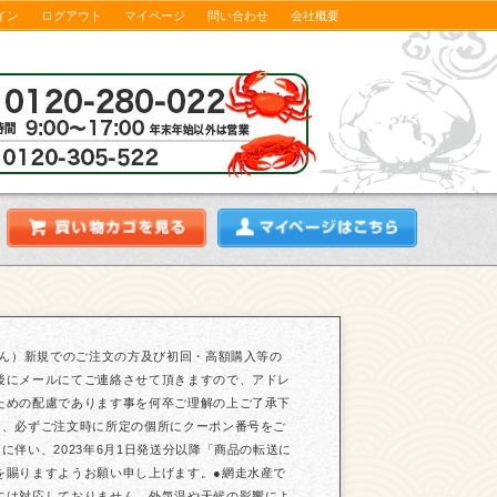
イン
ログアウト
マイページ
問い合わせ
会社概要
せん）新規でのご注文の方及び初回・高額購入等の
後にメールにてご連絡させて頂きますので、アドレ
ための配慮であります事を何卒ご理解の上ご了承下
は、必ずご注文時に所定の個所にクーポン番号をご
伴い、2023年6月1日発送分以降「商品の転送に
を賜りますようお願い申し上げます。●網走水産で
には対応しておりません。外気温や天候の影響によ