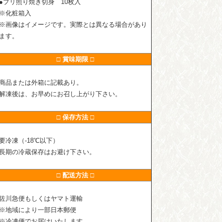
●ブリ照り焼き切身 10枚入
※化粧箱入
※画像はイメージです。実際とは異なる場合があり
ます。
□ 賞味期限 □
商品または外箱に記載あり。
解凍後は、お早めにお召し上がり下さい。
□ 保存方法 □
要冷凍（-18℃以下）
長期の冷蔵保存はお避け下さい。
□ 配送方法 □
佐川急便もしくはヤマト運輸
※地域により一部日本郵便
※冷凍便でお届けいたします。