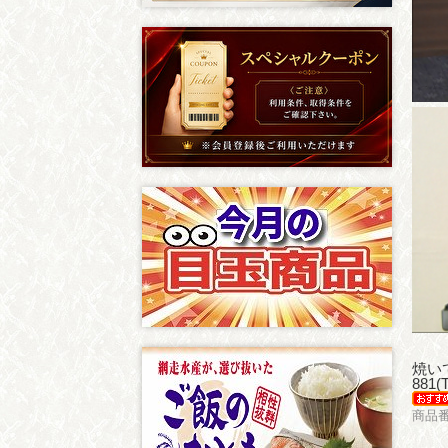
焼い
881
商品番