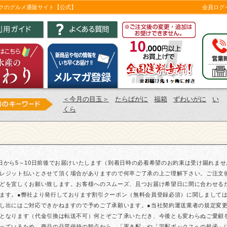
ツクのグルメ通販サイト【公式】
会員ログ
＜今月の目玉＞
たらばがに
福箱
ずわいがに
い
くら
日から5～10日前後でお届けいたします（到着日時の必着希望のお約束は受け賜れま
レジット払いとさせて頂く場合がありますので何卒ご了承の上ご理解下さい。ご注文
どを宜しくお願い致します。お客様へのスムーズ、且つお届け希望日に間に合わせる
ます。●弊社より発行しております割引クーポン（無料会員登録必須）に関しまして
し出にはご対応できかねますので予めご了承願います。●当社契約運送業者の規定変更に
となります（代金引換は転送不可）何とぞご了承いただき、今後とも変わらぬご愛顧
っているため、商品の品質保持の観点から、「置き配」や「宅配ボックスへの投函」