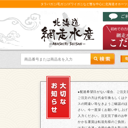
タラバガニ/毛ガニ/ズワイガニなど蟹を中心に北海道オホー
●配達希望日がない場合、ご注文
ご注文の方は代金引換もしくはク
スの間違い等なきようご確認のほ
さい。今一度深くお願い申し上げ
入力ください。注文完了後のお申
かかる運賃は転送先様のご負担」
は主に冷凍・冷蔵の食品を取り扱