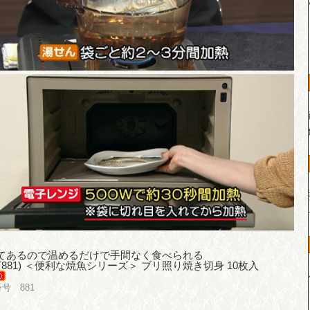
てあるので温めるだけで手間なく食べられる
(T881) ＜便利な焼魚シリーズ＞ ブリ照り焼き切身 10枚入
号 881