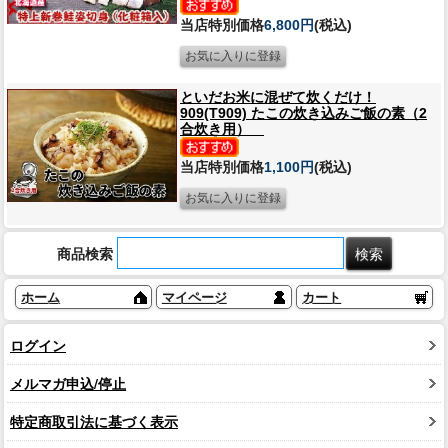
当店特別価格
6,800円
(税込)
といだお米に混ぜて炊くだけ！
909(T909) たこの炊き込みご飯の素（2
合炊き用）
当店特別価格
1,100円
(税込)
商品検索
ホーム
マイページ
カート
ログイン
メルマガ申込/停止
特定商取引法に基づく表示