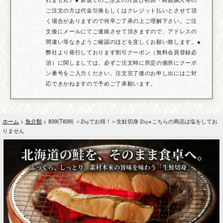
ご注文の方は代金引換もしくはクレジット払いとさせて頂
く場合がありますので何卒ご了承の上ご理解下さい。ご注
文後にメールにてご連絡させて頂きますので、アドレスの
間違い等なきようご確認のほどを宜しくお願い致します。●
弊社より発行しております割引クーポン（無料会員登録必
須）に関しましては、必ずご注文時に所定の個所にクーポ
ン番号をご入力ください。注文完了後のお申し出にはご対
応できかねますので予めご了承願います。
ホーム
>
魚介類
> 839(T839) ＜2㎏でお得！＞生鮭切身 2㎏※こちらの商品は塩をしてお
りません