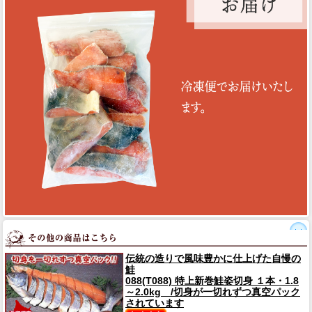
伝統の造りで風味豊かに仕上げた自慢の
鮭
088(T088) 特上新巻鮭姿切身 １本・1.8
～2.0kg /切身が一切れずつ真空パック
されています