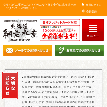
タラバガニ/毛ガニ/ズワイガニなど蟹を中心に北海道オホ
会員ログイン
ーツクのグルメ通販サイト
会員登録
●当社契約運送業者の規定変更に伴い、2023年6月1日発送
分以降「商品の転送にかかる運賃は転送先様のご負担」と
なります（代金引換は転送不可）何とぞご了承いただき、
今後とも変わらぬご愛顧を賜りますようお願い申し上げま
す。●配達希望日がない場合、ご注文日から5～10日前後で
お届けいたします（到着日時の必着希望のお約束は受け賜
れません）● 新規でのご注文の方及び初回・高額購入等の