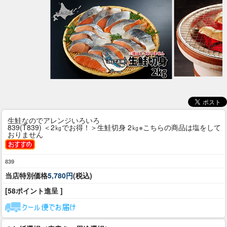
生鮭なのでアレンジいろいろ
839(T839) ＜2㎏でお得！＞生鮭切身 2㎏※こちらの商品は塩をして
おりません
839
当店特別価格
5,780円
(税込)
[58ポイント進呈 ]