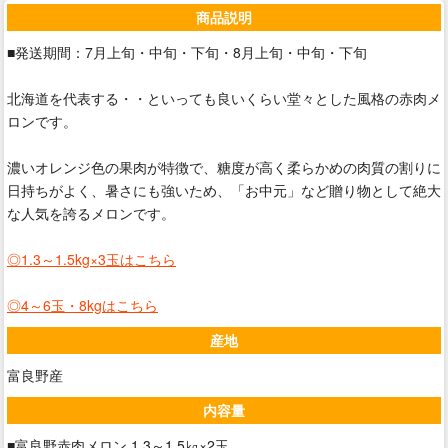
商品説明
■発送期間：7月上旬・中旬・下旬・8月上旬・中旬・下旬
北海道を代表する・・といっても良いくらい堂々とした風格の赤肉メ
ロンです。
濃いオレンジ色の果肉が特徴で、糖度が高く柔らかめの肉質の割りに
日持ちがよく、暑さにも強いため、「お中元」など贈り物として絶大
な人気を誇るメロンです。
◎1.3～1.5kg×3玉は
こちら
◎4～6玉・8kgは
こちら
産地
富良野産
内容量
■富良野赤肉メロン 1.3～1.5㎏×2玉