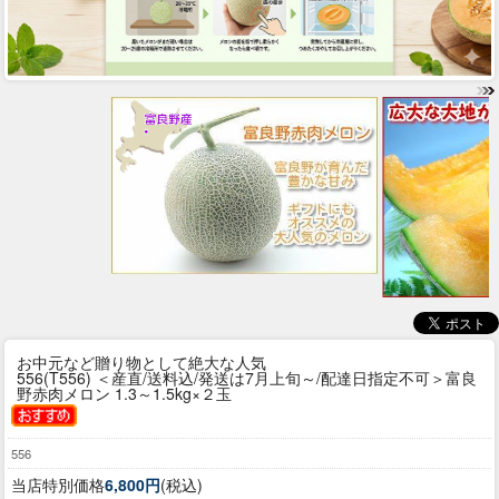
お中元など贈り物として絶大な人気
556(T556) ＜産直/送料込/発送は7月上旬～/配達日指定不可＞富良
野赤肉メロン 1.3～1.5kg×２玉
556
当店特別価格
6,800円
(税込)