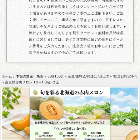
ご注文の方は代金引換もしくはクレジット払いとさせて頂
く場合がありますので何卒ご了承の上ご理解下さい。ご注
文後にメールにてご連絡させて頂きますので、アドレスの
間違い等なきようご確認のほどを宜しくお願い致します。●
弊社より発行しております割引クーポン（無料会員登録必
須）に関しましては、必ずご注文時に所定の個所にクーポ
ン番号をご入力ください。注文完了後のお申し出にはご対
応できかねますので予めご了承願います。
ホーム
>
季節の野菜・果実
> 556(T556) ＜産直/送料込/発送は7月上旬～/配達日指定不可
＞富良野赤肉メロン 1.3～1.5kg×２玉