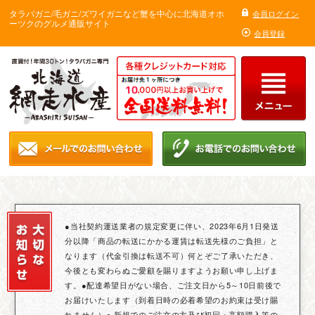
タラバガニ/毛ガニ/ズワイガニなど蟹を中心に北海道オホ
会員ログイン
ーツクのグルメ通販サイト
会員登録
●当社契約運送業者の規定変更に伴い、2023年6月1日発送
分以降「商品の転送にかかる運賃は転送先様のご負担」と
なります（代金引換は転送不可）何とぞご了承いただき、
今後とも変わらぬご愛顧を賜りますようお願い申し上げま
す。●配達希望日がない場合、ご注文日から5～10日前後で
お届けいたします（到着日時の必着希望のお約束は受け賜
れません）● 新規でのご注文の方及び初回・高額購入等の