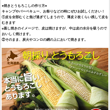
●焼きとうもろこしの作り方●
キャンプやバーベキュー、お祭りなどの時にぜひお試しください！
①皮を全部むくと焦げ過ぎてしまうので、薄皮２枚くらい残して皮を
むきます
※蒸し焼きのイメージで、皮は焼けますが、中は皮の水分を吸うので
おいしく焼けます。
②そのまま、炭火やコンロの網の上において焼きます。