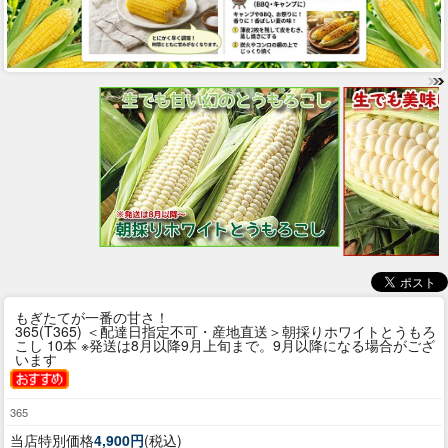
もぎたてが一番の甘さ！
365(T365) ＜配達日指定不可・産地直送＞朝採りホワイトとうもろ
こし 10本 ※発送は8月以降9月上旬まで。9月以降になる場合がござ
います
365
当店特別価格
4,900円
(税込)