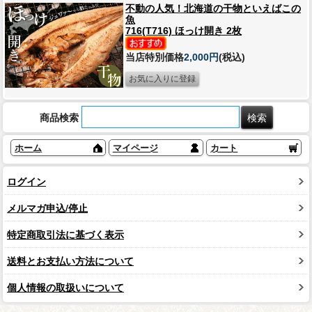
不動の人気！北海道の干物といえばこの
魚
716(T716) ほっけ開き 2枚
当店特別価格
2,000円
(税込)
商品検索
ホーム
マイページ
カート
ログイン
メルマガ申込/停止
特定商取引法に基づく表示
送料とお支払い方法について
個人情報の取扱いについて