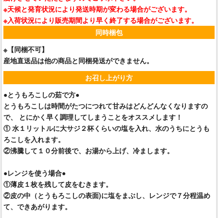
※天候と発育状況により発送時期が変わる場合がございます。
※入荷状況により販売期間より早く終了する場合がございます。
同時梱包
※【同梱不可】
産地直送品は他の商品と同梱発送ができません。
お召し上がり方
●とうもろこしの茹で方●
とうもろこしは時間がたつにつれて甘みはどんどんなくなりますの
で、 とにかく早く調理してしまうことをオススメします！
① 水１リットルに大サジ２杯くらいの塩を入れ、水のうちにとうも
ろこしを入れます。
②沸騰して１０分前後で、お湯から上げ、冷まします。
●レンジを使う場合●
①薄皮１枚を残して皮をむきます。
②皮の中（とうもろこしの表面)に塩をまぶし、レンジで７分程温め
て、できあがります。