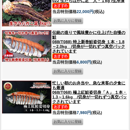
022 生たらばがに足 大・１kg /生冷凍
当店特別価格
22,000円
(税込)
伝統の造りで風味豊かに仕上げた自慢の
鮭
088(T088) 特上新巻鮭姿切身 １本・1.8
～2.0kg /切身が一切れずつ真空パック
されています
当店特別価格
6,800円
(税込)
忙しい朝のお弁当や、急な来客の夕食に
も最適
068(T068) 極上紅鮭姿切身「Ａ」 １本・
1.3～1.6kg /切身が一切れずつ真空パッ
クされています
当店特別価格
7,980円
(税込)