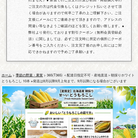
ご注文の方は代金引換もしくはクレジット払いとさせて頂
く場合がありますので何卒ご了承の上ご理解下さい。ご注
文後にメールにてご連絡させて頂きますので、アドレスの
間違い等なきようご確認のほどを宜しくお願い致します。●
弊社より発行しております割引クーポン（無料会員登録必
須）に関しましては、必ずご注文時に所定の個所にクーポ
ン番号をご入力ください。注文完了後のお申し出にはご対
応できかねますので予めご了承願います。
ホーム
>
季節の野菜・果実
> 365(T365) ＜配達日指定不可・産地直送＞朝採りホワイト
とうもろこし 10本 ※発送は8月以降9月上旬まで。9月以降になる場合がございます