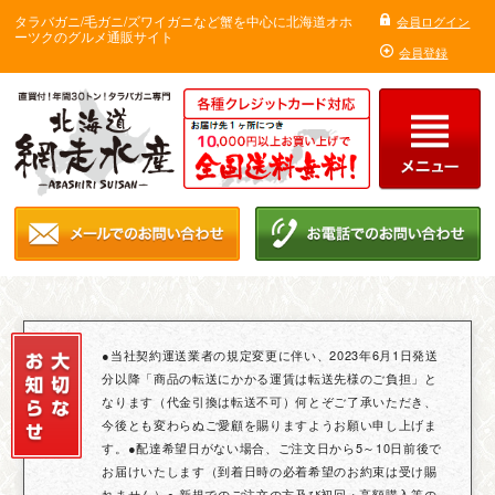
タラバガニ/毛ガニ/ズワイガニなど蟹を中心に北海道オホ
会員ログイン
ーツクのグルメ通販サイト
会員登録
●当社契約運送業者の規定変更に伴い、2023年6月1日発送
分以降「商品の転送にかかる運賃は転送先様のご負担」と
なります（代金引換は転送不可）何とぞご了承いただき、
今後とも変わらぬご愛顧を賜りますようお願い申し上げま
す。●配達希望日がない場合、ご注文日から5～10日前後で
お届けいたします（到着日時の必着希望のお約束は受け賜
れません）● 新規でのご注文の方及び初回・高額購入等の