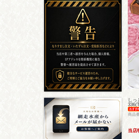
しっ
336
商品番
当店