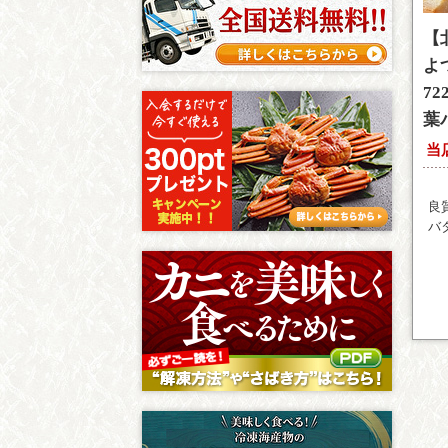
【
よ
72
葉
当
良
バ