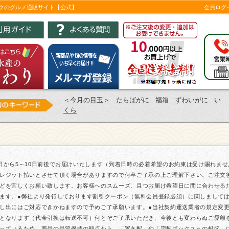
ツクのグルメ通販サイト【公式】
会員ログ
＜今月の目玉＞
たらばがに
福箱
ずわいがに
い
くら
日から5～10日前後でお届けいたします（到着日時の必着希望のお約束は受け賜れま
レジット払いとさせて頂く場合がありますので何卒ご了承の上ご理解下さい。ご注文
どを宜しくお願い致します。お客様へのスムーズ、且つお届け希望日に間に合わせる
ます。●弊社より発行しております割引クーポン（無料会員登録必須）に関しまして
し出にはご対応できかねますので予めご了承願います。●当社契約運送業者の規定変更に
となります（代金引換は転送不可）何とぞご了承いただき、今後とも変わらぬご愛顧
っているため、商品の品質保持の観点から、「置き配」や「宅配ボックスへの投函」