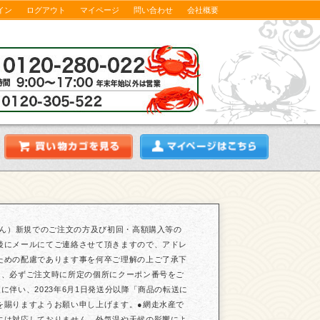
イン
ログアウト
マイページ
問い合わせ
会社概要
せん）新規でのご注文の方及び初回・高額購入等の
後にメールにてご連絡させて頂きますので、アドレ
ための配慮であります事を何卒ご理解の上ご了承下
は、必ずご注文時に所定の個所にクーポン番号をご
伴い、2023年6月1日発送分以降「商品の転送に
を賜りますようお願い申し上げます。●網走水産で
には対応しておりません。外気温や天候の影響によ