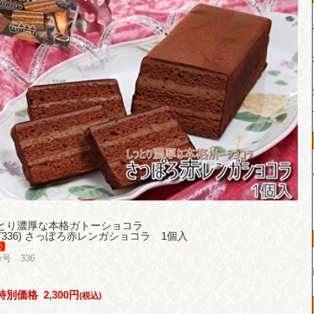
とり濃厚な本格ガトーショコラ
(T336) さっぽろ赤レンガショコラ 1個入
号 336
特別価格
2,300円
(税込)