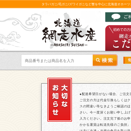
タラバガニ/毛ガニ/ズワイガニなど蟹を中心に北海道オホー
●配達希望日がない場合、ご注文
ご注文の方は代金引換もしくはク
スの間違い等なきようご確認のほ
さい。今一度深くお願い申し上げ
入力ください。注文完了後のお申
かかる運賃は転送先様のご負担」
は主に冷凍・冷蔵の食品を取り扱