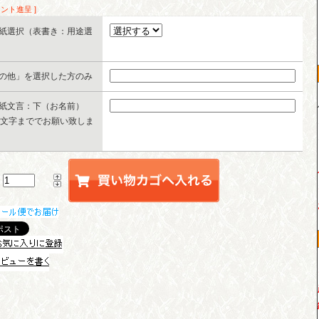
イント進呈 ]
紙選択（表書き：用途選
の他」を選択した方のみ
紙文言：下（お名前）
0文字まででお願い致しま