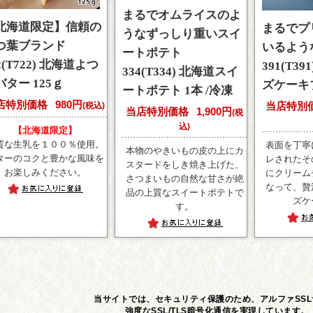
まるでオムライスのよ
北海道限定】信頼の
まるでプ
うなずっしり重いスイ
つ葉ブランド
いるよう
ートポテト
2(T722) 北海道よつ
391(T3
334(T334) 北海道スイ
バター 125ｇ
ズケーキブ
ートポテト 1本 /冷凍
店特別価格
980円
当店特別
(税込)
当店特別価格
1,900円
(税
込)
【北海道限定】
質な生乳を１００％使用。
表面を丁寧
本物のやきいもの皮の上にカ
ターのコクと豊かな風味を
レされたそ
スタードをしき焼き上げた、
お楽しみください。
にクリーム
さつまいもの自然な甘さが絶
なって、贅
品の上質なスイートポテトで
ズケ
す。
当サイトでは、セキュリティ保護のため、アルファSS
強度なSSL/TLS暗号化通信を実現しています。 S