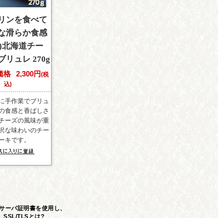
リンを食べて
な滑らか食感
91)北海道チー
リュレ 270g
価格
2,300円
(税
込)
に手作業でブリュ
の食感と香ばしさ
チーズの風味が重
沢な味わいのチー
ーキです。
Lサーバ証明書を使用し、
SL/TLSとは?