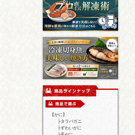
【かに】
├
タラバガニ
├
ずわいがに
├
毛がに