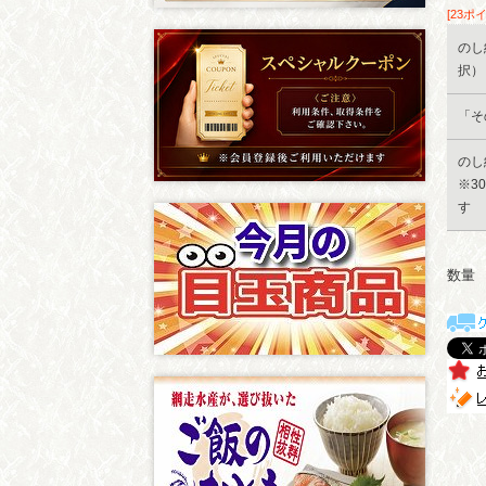
[23ポ
のし
択）
「そ
のし
※3
す
数量