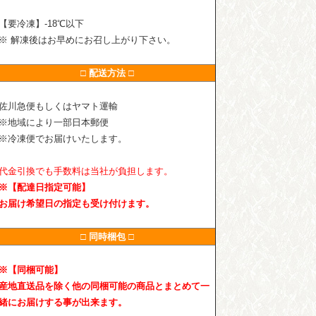
【要冷凍】-18℃以下
※ 解凍後はお早めにお召し上がり下さい。
□ 配送方法 □
佐川急便もしくはヤマト運輸
※地域により一部日本郵便
※冷凍便でお届けいたします。
代金引換でも手数料は当社が負担します。
※【配達日指定可能】
お届け希望日の指定も受け付けます。
□ 同時梱包 □
※【同梱可能】
産地直送品を除く他の同梱可能の商品とまとめて一
緒にお届けする事が出来ます。