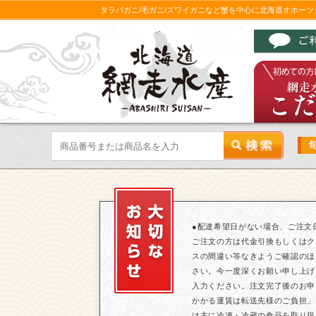
タラバガニ/毛ガニ/ズワイガニなど蟹を中心に北海道オホー
●配達希望日がない場合、ご注文
ご注文の方は代金引換もしくはク
スの間違い等なきようご確認のほ
さい。今一度深くお願い申し上げ
入力ください。注文完了後のお申
かかる運賃は転送先様のご負担」
は主に冷凍・冷蔵の食品を取り扱