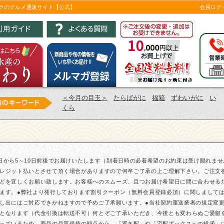
ツクのグルメ通販サイト【公式】
会員ログ
＜今月の目玉＞
たらばがに
福箱
ずわいがに
い
くら
日から5～10日前後でお届けいたします（到着日時の必着希望のお約束は受け賜れま
レジット払いとさせて頂く場合がありますので何卒ご了承の上ご理解下さい。ご注文
どを宜しくお願い致します。お客様へのスムーズ、且つお届け希望日に間に合わせる
ます。●弊社より発行しております割引クーポン（無料会員登録必須）に関しまして
し出にはご対応できかねますので予めご了承願います。●当社契約運送業者の規定変更に
となります（代金引換は転送不可）何とぞご了承いただき、今後とも変わらぬご愛顧
っているため、商品の品質保持の観点から、「置き配」や「宅配ボックスへの投函」