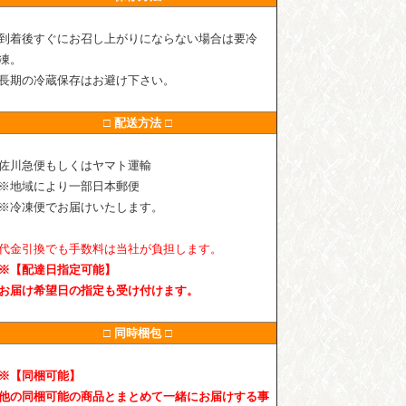
到着後すぐにお召し上がりにならない場合は要冷
凍。
長期の冷蔵保存はお避け下さい。
□ 配送方法 □
佐川急便もしくはヤマト運輸
※地域により一部日本郵便
※冷凍便でお届けいたします。
代金引換でも手数料は当社が負担します。
※【配達日指定可能】
お届け希望日の指定も受け付けます。
□ 同時梱包 □
※【同梱可能】
他の同梱可能の商品とまとめて一緒にお届けする事