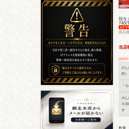
殻を
740
商品番
当店
[120
のし
択）
「そ
のし
※3
す
数量