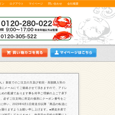
イン
ログアウト
マイページ
問い合わせ
会社概要
せん）新規でのご注文の方及び初回・高額購入等の
後にメールにてご連絡させて頂きますので、アドレ
ための配慮であります事を何卒ご理解の上ご了承下
は、必ずご注文時に所定の個所にクーポン番号をご
伴い、2023年6月1日発送分以降「商品の転送に
を賜りますようお願い申し上げます。●網走水産で
には対応しておりません。外気温や天候の影響によ