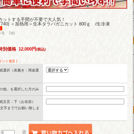
カットする手間が不要で大人気！
(T740) ＜加熱用＞生本タラバガニカット 800ｇ /生冷凍
号 740
特別価格
12,000円
(税込)
ポイント進呈 ]
紙選択（表書き：用途選
の他」を選択した方のみ
紙文言：下（お名前）
0文字まででお願い致しま