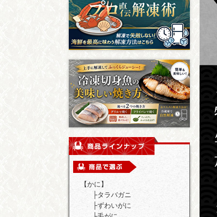
【かに】
├
タラバガニ
├
ずわいがに
├
毛がに