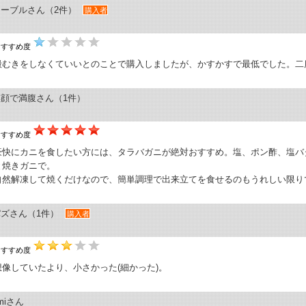
マーブルさん（2件）
購入者
おすすめ度
殻むきをしなくていいとのことで購入しましたが、かすかすで最低でした。二
笑顔で満腹さん（1件）
おすすめ度
豪快にカニを食したい方には、タラバガニが絶対おすすめ。塩、ポン酢、塩バ
と焼きガニで。
自然解凍して焼くだけなので、簡単調理で出来立てを食せるのもうれしい限り
パズさん（1件）
購入者
おすすめ度
想像していたより、小さかった(細かった)。
miさん