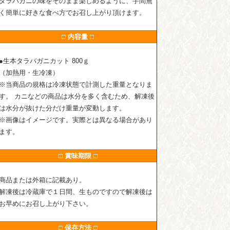
タラバガニの味をそのまま楽しめるように、手間無
く簡単に好きな食べ方でお召し上がり頂けます。
□ 内容量 □
●生本タラバガニカット 800ｇ
（加熱用・生冷凍）
※当商品の規格は冷凍状態で計測した重量となりま
す。 カニなどの商品は水分を多く含むため、解凍後
は水分が抜けた分だけ重量が変動します。
※画像はイメージです。実際とは異なる場合があり
ます。
□ 賞味期限 □
商品または外箱に記載あり。
解凍後は冷蔵庫で１日間、生ものですので解凍後は
お早めにお召し上がり下さい。
□ 保存方法 □