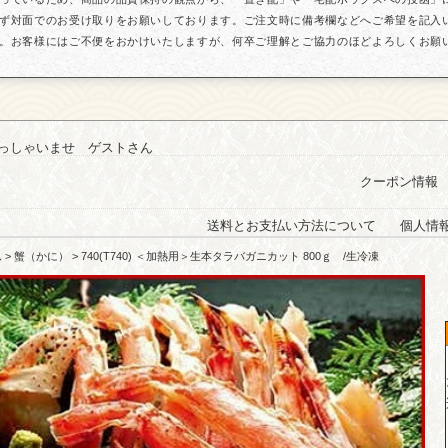
ず対面でのお受け取りをお願いしております。ご注文時に備考欄などへご希望を記入
。お客様にはご不便をおかけいたしますが、何卒ご理解とご協力のほどよろしくお願
っしゃいませ ゲストさん
クーポン情報
送料とお支払い方法について
個人情
ム
>
蟹（かに）
> 740(T740) ＜加熱用＞生本タラバガニカット 800ｇ /生冷凍