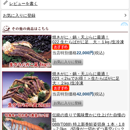
レビューを書く
お気に入りに登録
焼きがに・鍋・天ぷらに最適！
022 生たらばがに足 大・１kg /生冷凍
当店特別価格
22,000円
(税込)
焼きがに・鍋・天ぷらに最適！
023 ＜2㎏でお得！＞生たらばがに足
大・２kg /生冷凍
当店特別価格
42,000円
(税込)
伝統の造りで風味豊かに仕上げた自慢の
鮭
088(T088) 特上新巻鮭姿切身 １本・1.8
～2.0kg /切身が一切れずつ真空パック