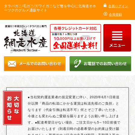
タラバガニ/毛ガニ/ズワイガニなど蟹を中心に北海道オホ
会員ログイン
ーツクのグルメ通販サイト
会員登録
●当社契約運送業者の規定変更に伴い、2023年6月1日発送
分以降「商品の転送にかかる運賃は転送先様のご負担」と
なります（代金引換は転送不可）何とぞご了承いただき、
今後とも変わらぬご愛顧を賜りますようお願い申し上げま
す。●配達希望日がない場合、ご注文日から5～10日前後で
お届けいたします（到着日時の必着希望のお約束は受け賜
れません）● 新規でのご注文の方及び初回・高額購入等の