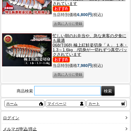
されています
当店特別価格
6,800円
(税込)
忙しい朝のお弁当や、急な来客の夕食に
も最適
068(T068) 極上紅鮭姿切身「Ａ」 １本・
1.3～1.6kg /切身が一切れずつ真空パッ
クされています
当店特別価格
7,980円
(税込)
商品検索
ホーム
マイページ
カート
ログイン
メルマガ申込/停止