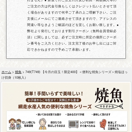
ご注文の方は代金引換もしくはクレジット払いとさせて頂
く場合がありますので何卒ご了承の上ご理解下さい。ご注
文後にメールにてご連絡させて頂きますので、アドレスの
間違い等なきようご確認のほどを宜しくお願い致します。●
弊社より発行しております割引クーポン（無料会員登録必
須）に関しましては、必ずご注文時に所定の個所にクーポ
ン番号をご入力ください。注文完了後のお申し出にはご対
応できかねますので予めご了承願います。
ホーム
>
焼魚
> 749(T749) 【今月の目玉！限定400】＜便利な焼魚シリーズ＞焼塩ほっ
け切身（10枚入）