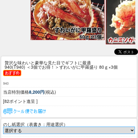
贅沢な味わいと豪華な見た目でギフトに最適
940(T940) ＜3個でお得！＞ずわいがに甲羅盛り 80ｇ×3個
940
当店特別価格
8,200円
(税込)
[82ポイント進呈 ]
のし紙選択（表書き：用途選択）