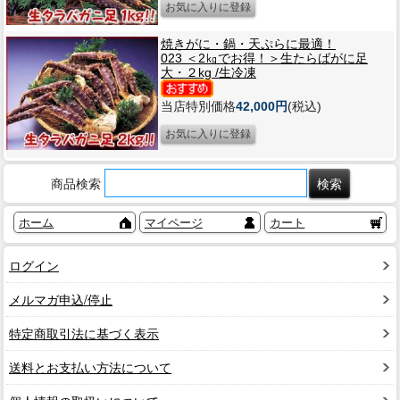
焼きがに・鍋・天ぷらに最適！
023 ＜2㎏でお得！＞生たらばがに足
大・２kg /生冷凍
当店特別価格
42,000円
(税込)
商品検索
ホーム
マイページ
カート
ログイン
メルマガ申込/停止
特定商取引法に基づく表示
送料とお支払い方法について