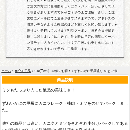
ご注文の方は代金引換もしくはクレジット払いとさせて頂
く場合がありますので何卒ご了承の上ご理解下さい。ご注
文後にメールにてご連絡させて頂きますので、アドレスの
間違い等なきようご確認のほどを宜しくお願い致します。●
弊社より発行しております割引クーポン（無料会員登録必
須）に関しましては、必ずご注文時に所定の個所にクーポ
ン番号をご入力ください。注文完了後のお申し出にはご対
応できかねますので予めご了承願います。
ホーム
>
魚介加工品
> 940(T940) ＜3個でお得！＞ずわいがに甲羅盛り 80ｇ×3個
商品説明
ミソもたっぷり入った絶品の美味しさ！
ずわいがにの甲羅にカニフレーク・棒肉・ミソをのせてパックしまし
た。
他社の商品とは違い、カニ身とミソをそれぞれ小分けパックしてある
ので乾燥しづらくて短時間での風味落ちも防ぎます。