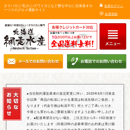
タラバガニ/毛ガニ/ズワイガニなど蟹を中心に北海道オホ
会員ログイン
ーツクのグルメ通販サイト
会員登録
●当社契約運送業者の規定変更に伴い、2023年6月1日発送
分以降「商品の転送にかかる運賃は転送先様のご負担」と
なります（代金引換は転送不可）何とぞご了承いただき、
今後とも変わらぬご愛顧を賜りますようお願い申し上げま
す。●配達希望日がない場合、ご注文日から5～10日前後で
お届けいたします（到着日時の必着希望のお約束は受け賜
れません）● 新規でのご注文の方及び初回・高額購入等の