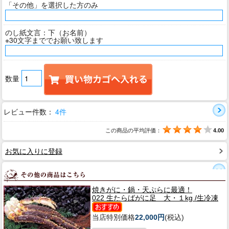
「その他」を選択した方のみ
のし紙文言：下（お名前）
※30文字まででお願い致します
数量
レビュー件数：
4件
この商品の平均評価：
4.00
お気に入りに登録
焼きがに・鍋・天ぷらに最適！
022 生たらばがに足 大・１kg /生冷凍
当店特別価格
22,000円
(税込)