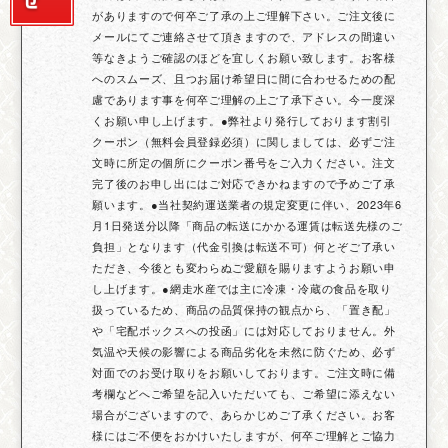
がありますので何卒ご了承の上ご理解下さい。ご注文後に
メールにてご連絡させて頂きますので、アドレスの間違い
等なきようご確認のほどを宜しくお願い致します。お客様
へのスムーズ、且つお届け希望日に間に合わせるための配
慮であります事を何卒ご理解の上ご了承下さい。今一度深
くお願い申し上げます。●弊社より発行しております割引
クーポン（無料会員登録必須）に関しましては、必ずご注
文時に所定の個所にクーポン番号をご入力ください。注文
完了後のお申し出にはご対応できかねますので予めご了承
願います。●当社契約運送業者の規定変更に伴い、2023年6
月1日発送分以降「商品の転送にかかる運賃は転送先様のご
負担」となります（代金引換は転送不可）何とぞご了承い
ただき、今後とも変わらぬご愛顧を賜りますようお願い申
し上げます。●網走水産では主に冷凍・冷蔵の食品を取り
扱っているため、商品の品質保持の観点から、「置き配」
や「宅配ボックスへの投函」には対応しておりません。外
気温や天候の影響による商品劣化を未然に防ぐため、必ず
対面でのお受け取りをお願いしております。ご注文時に備
考欄などへご希望を記入いただいても、ご希望に添えない
場合がございますので、あらかじめご了承ください。お客
様にはご不便をおかけいたしますが、何卒ご理解とご協力