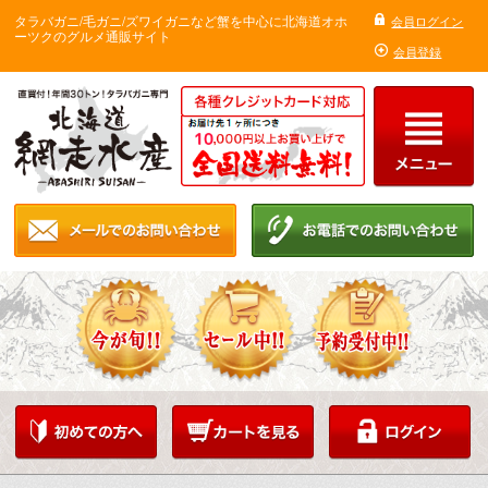
タラバガニ/毛ガニ/ズワイガニなど蟹を中心に北海道オホ
会員ログイン
ーツクのグルメ通販サイト
会員登録