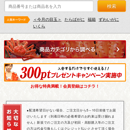
検索
＜今月の目玉＞
たらばがに
福箱
ずわいがに
いくら
お得な特典満載！会員登録はコチラ！
●配達希望日がない場合、ご注文日から5～10日前後でお届
けいたします（到着日時の必着希望のお約束は受け賜れま
せん）新規でのご注文の方及び初回・高額購入等のご注文
の方は代金引換もしくはクレジット払いとさせて頂く場合