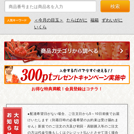
検索
＜今月の目玉＞
たらばがに
福箱
ずわいがに
いくら
お得な特典満載！会員登録はコチラ！
●配達希望日がない場合、ご注文日から5～10日前後でお届
けいたします（到着日時の必着希望のお約束は受け賜れま
せん）新規でのご注文の方及び初回・高額購入等のご注文
の方は代金引換もしくはクレジット払いとさせて頂く場合