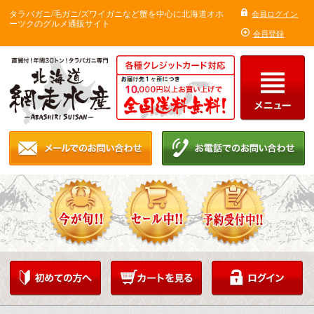
タラバガニ/毛ガニ/ズワイガニなど蟹を中心に北海道オホ
会員ログイン
ーツクのグルメ通販サイト
会員登録