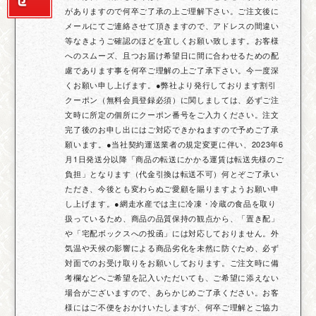
がありますので何卒ご了承の上ご理解下さい。ご注文後に
メールにてご連絡させて頂きますので、アドレスの間違い
等なきようご確認のほどを宜しくお願い致します。お客様
へのスムーズ、且つお届け希望日に間に合わせるための配
慮であります事を何卒ご理解の上ご了承下さい。今一度深
くお願い申し上げます。●弊社より発行しております割引
クーポン（無料会員登録必須）に関しましては、必ずご注
文時に所定の個所にクーポン番号をご入力ください。注文
完了後のお申し出にはご対応できかねますので予めご了承
願います。●当社契約運送業者の規定変更に伴い、2023年6
月1日発送分以降「商品の転送にかかる運賃は転送先様のご
負担」となります（代金引換は転送不可）何とぞご了承い
ただき、今後とも変わらぬご愛顧を賜りますようお願い申
し上げます。●網走水産では主に冷凍・冷蔵の食品を取り
扱っているため、商品の品質保持の観点から、「置き配」
や「宅配ボックスへの投函」には対応しておりません。外
気温や天候の影響による商品劣化を未然に防ぐため、必ず
対面でのお受け取りをお願いしております。ご注文時に備
考欄などへご希望を記入いただいても、ご希望に添えない
場合がございますので、あらかじめご了承ください。お客
様にはご不便をおかけいたしますが、何卒ご理解とご協力