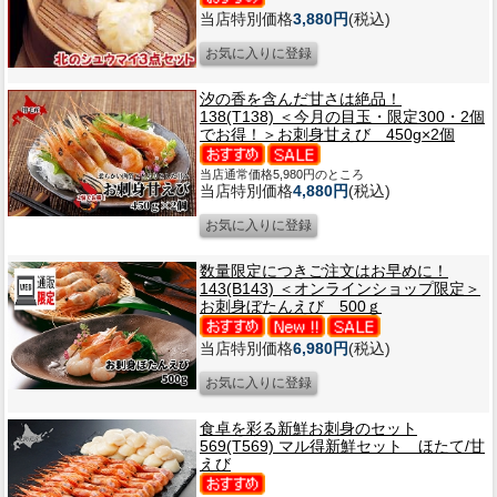
当店特別価格
3,880円
(税込)
汐の香を含んだ甘さは絶品！
138(T138) ＜今月の目玉・限定300・2個
でお得！＞お刺身甘えび 450g×2個
当店通常価格5,980円のところ
当店特別価格
4,880円
(税込)
数量限定につきご注文はお早めに！
143(B143) ＜オンラインショップ限定＞
お刺身ぼたんえび 500ｇ
当店特別価格
6,980円
(税込)
食卓を彩る新鮮お刺身のセット
569(T569) マル得新鮮セット ほたて/甘
えび