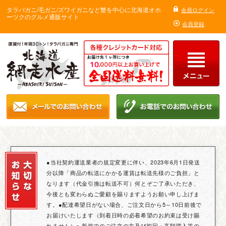
タラバガニ/毛ガニ/ズワイガニなど蟹を中心に北海道オホ
会員ログイン
ーツクのグルメ通販サイト
会員登録
●当社契約運送業者の規定変更に伴い、2023年6月1日発送
分以降「商品の転送にかかる運賃は転送先様のご負担」と
なります（代金引換は転送不可）何とぞご了承いただき、
今後とも変わらぬご愛顧を賜りますようお願い申し上げま
す。●配達希望日がない場合、ご注文日から5～10日前後で
お届けいたします（到着日時の必着希望のお約束は受け賜
れません）● 新規でのご注文の方及び初回・高額購入等の