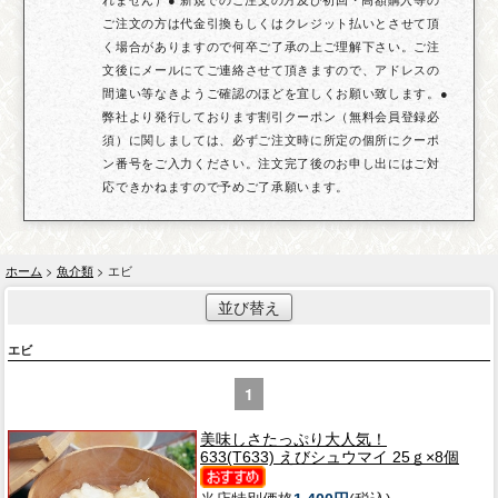
ご注文の方は代金引換もしくはクレジット払いとさせて頂
く場合がありますので何卒ご了承の上ご理解下さい。ご注
文後にメールにてご連絡させて頂きますので、アドレスの
間違い等なきようご確認のほどを宜しくお願い致します。●
弊社より発行しております割引クーポン（無料会員登録必
須）に関しましては、必ずご注文時に所定の個所にクーポ
ン番号をご入力ください。注文完了後のお申し出にはご対
応できかねますので予めご了承願います。
ホーム
>
魚介類
> エビ
並び替え
エビ
1
美味しさたっぷり大人気！
633(T633) えびシュウマイ 25ｇ×8個