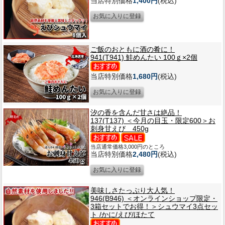
当店特別価格
1,400円
(税込)
ご飯のおともに酒の肴に！
941(T941) 鮭めんたい 100ｇ×2個
当店特別価格
1,680円
(税込)
汐の香を含んだ甘さは絶品！
137(T137) ＜今月の目玉・限定600＞お
刺身甘えび 450g
当店通常価格3,000円のところ
当店特別価格
2,480円
(税込)
美味しさたっぷり大人気！
946(B946) ＜オンラインショップ限定・
3箱セットでお得！＞シュウマイ3点セッ
ト /かに/えび/ほたて