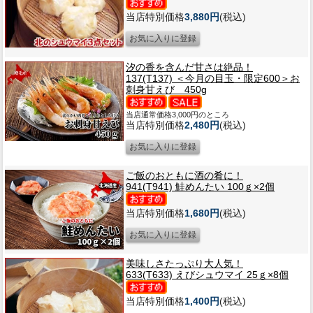
当店特別価格
3,880円
(税込)
汐の香を含んだ甘さは絶品！
137(T137) ＜今月の目玉・限定600＞お
刺身甘えび 450g
当店通常価格3,000円のところ
当店特別価格
2,480円
(税込)
ご飯のおともに酒の肴に！
941(T941) 鮭めんたい 100ｇ×2個
当店特別価格
1,680円
(税込)
美味しさたっぷり大人気！
633(T633) えびシュウマイ 25ｇ×8個
当店特別価格
1,400円
(税込)