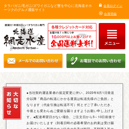
タラバガニ/毛ガニ/ズワイガニなど蟹を中心に北海道オホ
会員ログイン
ーツクのグルメ通販サイト
会員登録
●当社契約運送業者の規定変更に伴い、2023年6月1日発送
分以降「商品の転送にかかる運賃は転送先様のご負担」と
なります（代金引換は転送不可）何とぞご了承いただき、
今後とも変わらぬご愛顧を賜りますようお願い申し上げま
す。●配達希望日がない場合、ご注文日から5～10日前後で
お届けいたします（到着日時の必着希望のお約束は受け賜
れません）● 新規でのご注文の方及び初回・高額購入等の