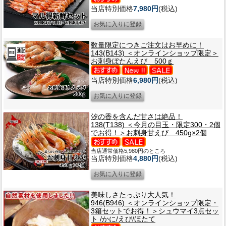
当店特別価格
7,980円
(税込)
数量限定につきご注文はお早めに！
143(B143) ＜オンラインショップ限定＞
お刺身ぼたんえび 500ｇ
当店特別価格
6,980円
(税込)
汐の香を含んだ甘さは絶品！
138(T138) ＜今月の目玉・限定300・2個
でお得！＞お刺身甘えび 450g×2個
当店通常価格5,980円のところ
当店特別価格
4,880円
(税込)
美味しさたっぷり大人気！
946(B946) ＜オンラインショップ限定・
3箱セットでお得！＞シュウマイ3点セッ
ト /かに/えび/ほたて