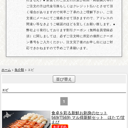
ご注文の方は代金引換もしくはクレジット払いとさせて頂
く場合がありますので何卒ご了承の上ご理解下さい。ご注
文後にメールにてご連絡させて頂きますので、アドレスの
間違い等なきようご確認のほどを宜しくお願い致します。●
弊社より発行しております割引クーポン（無料会員登録必
須）に関しましては、必ずご注文時に所定の個所にクーポ
ン番号をご入力ください。注文完了後のお申し出にはご対
応できかねますので予めご了承願います。
ホーム
>
魚介類
> エビ
並び替え
エビ
1
食卓を彩る新鮮お刺身のセット
569(T569) マル得新鮮セット ほたて/甘
えび